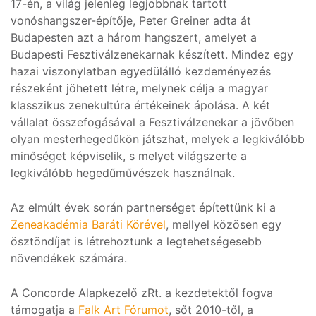
17-én, a világ jelenleg legjobbnak tartott
vonóshangszer-építője, Peter Greiner adta át
Budapesten azt a három hangszert, amelyet a
Budapesti Fesztiválzenekarnak készített. Mindez egy
hazai viszonylatban egyedülálló kezdeményezés
részeként jöhetett létre, melynek célja a magyar
klasszikus zenekultúra értékeinek ápolása. A két
vállalat összefogásával a Fesztiválzenekar a jövőben
olyan mesterhegedűkön játszhat, melyek a legkiválóbb
minőséget képviselik, s melyet világszerte a
legkiválóbb hegedűművészek használnak.
Az elmúlt évek során partnerséget építettünk ki a
Zeneakadémia Baráti Körével
, mellyel közösen egy
ösztöndíjat is létrehoztunk a legtehetségesebb
növendékek számára.
A Concorde Alapkezelő zRt. a kezdetektől fogva
támogatja a
Falk Art Fórumot
, sőt 2010-től, a