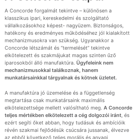
A Concorde forgalmát tekintve – különösen a
klasszikus ipari, kereskedelmi és szolgáltató
vállalkozásokhoz képest- nagyüzem. Biztonságos,
hatékony és eredményes működéséhez jól kialakított
mechanizmusokra van szükség. Ugyanakkor a
Concorde létszámát és “termelését” tekintve
elkötelezett és szakmájukat magas szinten űző
iparosokból álló manufaktúra.
Ügyfeleink nem
mechanizmusokkal találkoznak, hanem
munkatársainkkal tárgyalnak és kötnek üzletet.
A manufaktúra jó üzemelése és a függetlenség
megtartása csak munkatársaink maximális
elkötelezettsége mellett valósítható meg.
A Concorde
teljes mértékben elkötelezett a cég dolgozói iránt
, és
ezért segíti őket abban, hogy tudásuk és ambícióik
révén szakmai fejlődésük csúcsára jussanak, élvezve
az ebből következő teljes morális és anyagi