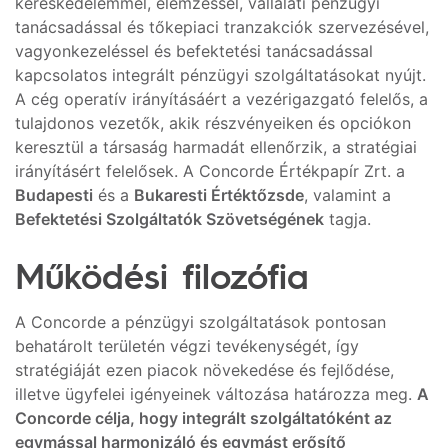
kereskedelemmel, elemzéssel, vállalati pénzügyi
tanácsadással és tőkepiaci tranzakciók szervezésével,
vagyonkezeléssel és befektetési tanácsadással
kapcsolatos integrált pénzügyi szolgáltatásokat nyújt.
A cég operatív irányításáért a vezérigazgató felelős, a
tulajdonos vezetők, akik részvényeiken és opciókon
keresztül a társaság harmadát ellenőrzik, a stratégiai
irányításért felelősek. A Concorde Értékpapír Zrt. a
Budapesti
és a
Bukaresti Értéktőzsde
, valamint a
Befektetési Szolgáltatók Szövetségének
tagja.
Működési filozófia
A Concorde a pénzügyi szolgáltatások pontosan
behatárolt területén végzi tevékenységét, így
stratégiáját ezen piacok növekedése és fejlődése,
illetve ügyfelei igényeinek változása határozza meg.
A
Concorde célja, hogy integrált szolgáltatóként az
egymással harmonizáló és egymást erősítő