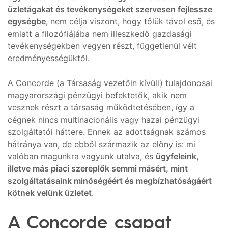
üzletágakat és tevékenységeket szervesen fejlessze
egységbe
, nem célja viszont, hogy tőlük távol eső, és
emiatt a filozófiájába nem illeszkedő gazdasági
tevékenységekben vegyen részt, függetlenül vélt
eredményességüktől.
A Concorde (a Társaság vezetőin kívüli) tulajdonosai
magyarországi pénzügyi befektetők, akik nem
vesznek részt a társaság működtetésében, így a
cégnek nincs multinacionális vagy hazai pénzügyi
szolgáltatói háttere. Ennek az adottságnak számos
hátránya van, de ebből származik az előny is: mi
valóban magunkra vagyunk utalva, és
ügyfeleink,
illetve más piaci szereplők semmi másért, mint
szolgáltatásaink minőségéért és megbízhatóságáért
kötnek velünk üzletet
.
A Concorde csapat