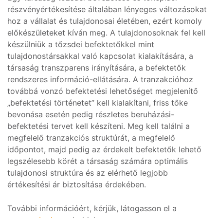
részvényértékesítése általában lényeges változásokat
hoz a vállalat és tulajdonosai életében, ezért komoly
előkészületeket kíván meg. A tulajdonosoknak fel kell
készülniük a tőzsdei befektetőkkel mint
tulajdonostársakkal való kapcsolat kialakítására, a
társaság transzparens irányítására, a befektetők
rendszeres információ-ellátására. A tranzakcióhoz
továbbá vonzó befektetési lehetőséget megjelenítő
„befektetési történetet” kell kialakítani, friss tőke
bevonása esetén pedig részletes beruházási-
befektetési tervet kell készíteni. Meg kell találni a
megfelelő tranzakciós struktúrát, a megfelelő
időpontot, majd pedig az érdekelt befektetők lehető
legszélesebb körét a társaság számára optimális
tulajdonosi struktúra és az elérhető legjobb
értékesítési ár biztosítása érdekében.
További információért, kérjük, látogasson el a