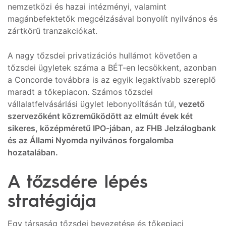
nemzetközi és hazai intézményi, valamint
magánbefektetők megcélzásával bonyolít nyilvános és
zártkörű tranzakciókat.
A nagy tőzsdei privatizációs hullámot követően a
tőzsdei ügyletek száma a BÉT-en lecsökkent, azonban
a Concorde továbbra is az egyik legaktívabb szereplő
maradt a tőkepiacon. Számos tőzsdei
vállalatfelvásárlási ügylet lebonyolításán túl,
vezető
szervezőként közreműködött az elmúlt évek két
sikeres, középméretű IPO-jában, az FHB Jelzálogbank
és az Állami Nyomda nyilvános forgalomba
hozatalában.
A tőzsdére lépés
stratégiája
Egy társaság tőzsdei bevezetése és tőkepiaci