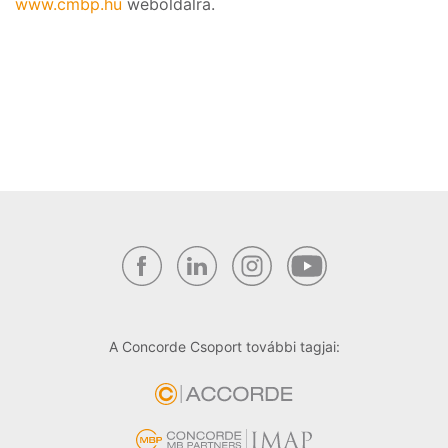
www.cmbp.hu
weboldalra.
A Concorde Csoport további tagjai: