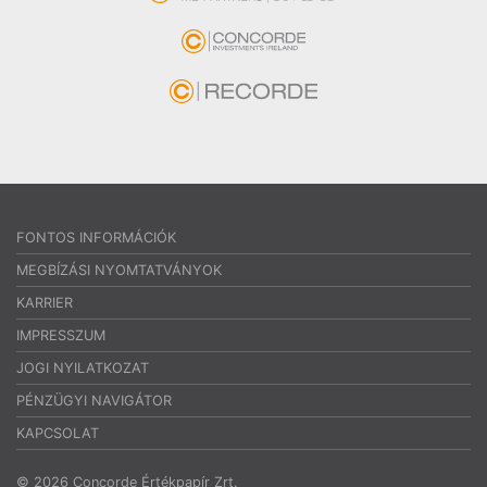
FONTOS INFORMÁCIÓK
MEGBÍZÁSI NYOMTATVÁNYOK
KARRIER
IMPRESSZUM
JOGI NYILATKOZAT
PÉNZÜGYI NAVIGÁTOR
KAPCSOLAT
© 2026 Concorde Értékpapír Zrt.