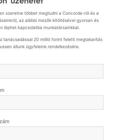
ön üzenetet
n szeretne többet megtudni a Concorde-ról és a
ásainkról, az alábbi mezők kitöltésével gyorsan és
n léphet kapcsolatba munkatársainkkal.
i tanácsadással 20 millió forint feletti megtakarítás
vesen állunk ügyfeleink rendelkezésére.
ím
szám