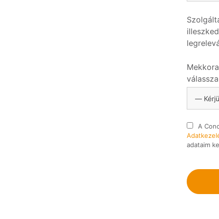
Szolgált
illeszke
legrelev
Mekkora 
válassza
A Conc
Adatkezelé
adataim ke