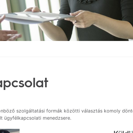
apcsolat
önböző szolgáltatási formák közötti választás komoly dön
lt ügyfélkapcsolati menedzsere.