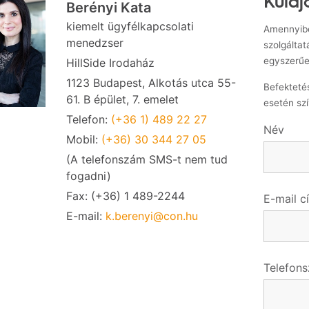
Küldj
Berényi Kata
kiemelt ügyfélkapcsolati
Amennyibe
menedzser
szolgáltat
egyszerűe
HillSide Irodaház
1123 Budapest, Alkotás utca 55-
Befektetés
61. B épület, 7. emelet
esetén szí
Telefon:
(+36 1) 489 22 27
Név
Mobil:
(+36) 30 344 27 05
(A telefonszám SMS-t nem tud
fogadni)
Fax: (+36) 1 489-2244
E-mail c
E-mail:
k.berenyi@con.hu
Email
Telefon