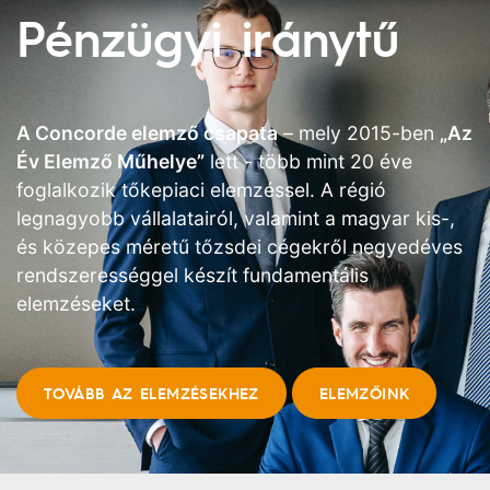
Pénzügyi
iránytű
A Concorde elemző csapata
– mely 2015-ben
„Az
Év Elemző Műhelye”
lett - több mint 20 éve
foglalkozik tőkepiaci elemzéssel. A régió
legnagyobb vállalatairól, valamint a magyar kis-,
és közepes méretű tőzsdei cégekről negyedéves
rendszerességgel készít fundamentális
elemzéseket.
TOVÁBB AZ ELEMZÉSEKHEZ
ELEMZŐINK