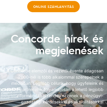
ONLINE SZÁMLANYITÁS
Concorde hírek
és
megjelenések
A Concorde elemzői és vezetői évente átlagosan
2000-nél is több alkalommal szerepelnek a
médiában. Legfőbb célunk, hogy ügyfeleink és
leendő partnereink folyamatosan a lehető legjobb
információkkal rendelkezzenek a pénzügyi-
gazdasági kérdésekkel és aktualitásokkal