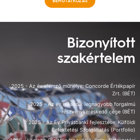
BEMUTATKOZÁS
Bizonyított
szakértelem
2025 - Az év elemző műhelye: Concorde Értékpapír
Zrt. (BÉT)
2025 - Az év második legnagyobb forgalmú
részvénykereskedő cége (BÉT)
2025 - Az Év Privátbanki fejlesztése: Külföldi
Befektetési Szolgáltatás (Portfolio)