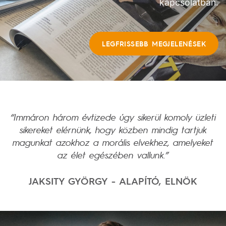
kapcsolatban.
LEGFRISSEBB MEGJELENÉSEK
“Immáron három évtizede úgy sikerül komoly üzleti
sikereket elérnünk, hogy közben mindig tartjuk
magunkat azokhoz a morális elvekhez, amelyeket
az élet egészében vallunk.”
JAKSITY GYÖRGY - ALAPÍTÓ, ELNÖK