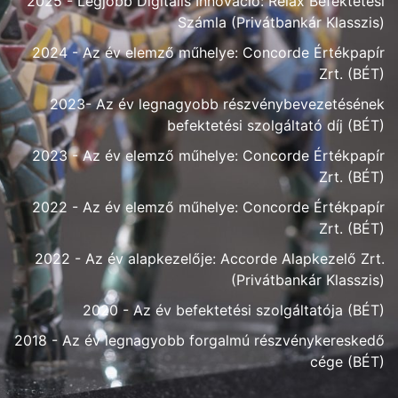
2025 - Legjobb Digitális Innováció: Relax Befektetési
Számla (Privátbankár Klasszis)
2024 - Az év elemző műhelye: Concorde Értékpapír
Zrt. (BÉT)
2023- Az év legnagyobb részvénybevezetésének
befektetési szolgáltató díj (BÉT)
2023 - Az év elemző műhelye: Concorde Értékpapír
Zrt. (BÉT)
2022 - Az év elemző műhelye: Concorde Értékpapír
Zrt. (BÉT)
2022 - Az év alapkezelője: Accorde Alapkezelő Zrt.
(Privátbankár Klasszis)
2020 - Az év befektetési szolgáltatója (BÉT)
2018 - Az év legnagyobb forgalmú részvénykereskedő
cége (BÉT)