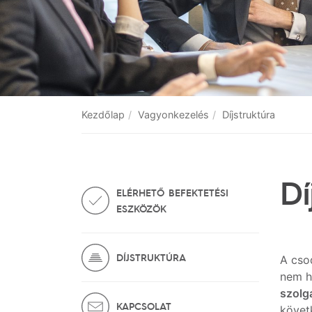
Kezdőlap
Vagyonkezelés
Díjstruktúra
Dí
ELÉRHETŐ BEFEKTETÉSI
ESZKÖZÖK
DÍJSTRUKTÚRA
A cso
nem h
szolgá
KAPCSOLAT
követ