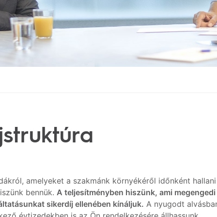
jstruktúra
dákról, amelyeket a szakmánk környékéről időnként hallani 
iszünk bennük.
A teljesítményben hiszünk, ami megengedi
ltatásunkat sikerdíj ellenében kínáljuk.
A nyugodt alvásban 
kező évtizedekben is az Ön rendelkezésére állhassunk.