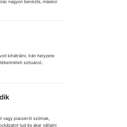
a piac nagyon benézte, máskor
lt kihátrálni. Irán helyzete
ékelméleti szituáció.
dik
 vagy piacokról szólnak,
ckázatot tud és akar vállalni