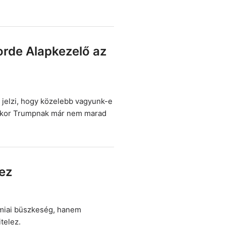
corde Alapkezelő az
jelzi, hogy közelebb vagyunk-e
mikor Trumpnak már nem marad
lez
miai büszkeség, hanem
telez.