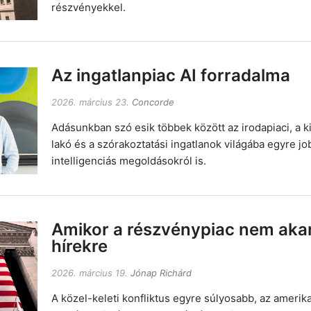
részvényekkel.
Az ingatlanpiac AI forradalma
2026. március 23.
Concorde
Adásunkban szó esik többek között az irodapiaci, a ki
lakó és a szórakoztatási ingatlanok világába egyre
intelligenciás megoldásokról is.
Amikor a részvénypiac nem akar 
hírekre
2026. március 19.
Jónap Richárd
A közel-keleti konfliktus egyre súlyosabb, az amerik