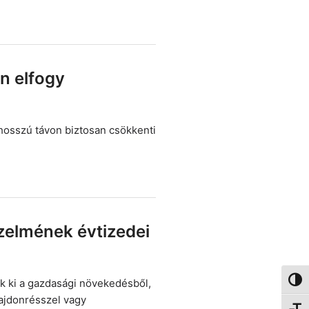
en elfogy
hosszú távon biztosan csökkenti
zelmének évtizedei
k ki a gazdasági növekedésből,
Nagy 
ajdonrésszel vagy