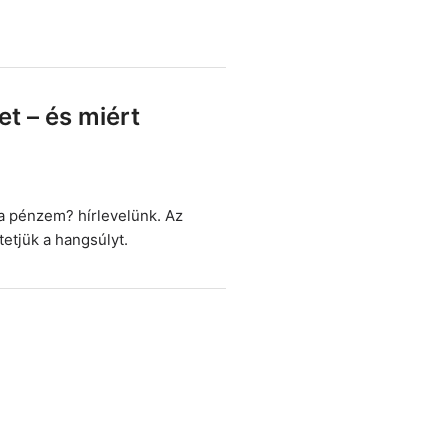
t – és miért
 pénzem? hírlevelünk. Az
etjük a hangsúlyt.