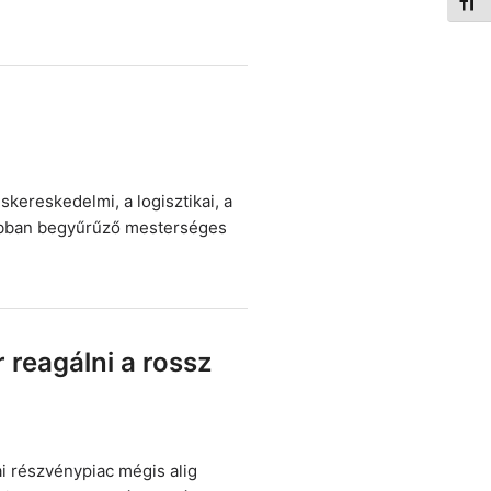
Betűm
skereskedelmi, a logisztikai, a
 jobban begyűrűző mesterséges
reagálni a rossz
ai részvénypiac mégis alig