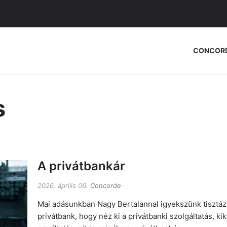
CONCOR
s
A privátbankár
2026. április 06.
Concorde
Mai adásunkban Nagy Bertalannal igyekszünk tisztázni
privátbank, hogy néz ki a privátbanki szolgáltatás, kik