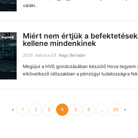
valaki.
Miért nem értjük a befektetéseke
kellene mindenkinek
2026. március 03.
Nagy Bertalan
Megújul a HVG gondozásában készülő Hova tegyem a
elkövetkező időszakban a pénzügyi tudatosságra fekt
Previous
Next
«
1
2
3
4
5
6
…
90
»