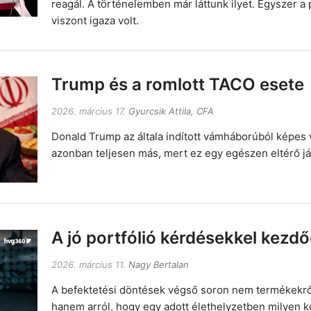
reagál. A történelemben már láttunk ilyet. Egyszer 
viszont igaza volt.
Trump és a romlott TACO esete
2026. március 17.
Gyurcsik Attila, CFA
Donald Trump az általa indított vámháborúból képes vo
azonban teljesen más, mert ez egy egészen eltérő ját
A jó portfólió kérdésekkel kezdő
2026. március 11.
Nagy Bertalan
A befektetési döntések végső soron nem termékekről
hanem arról, hogy egy adott élethelyzetben milyen ko