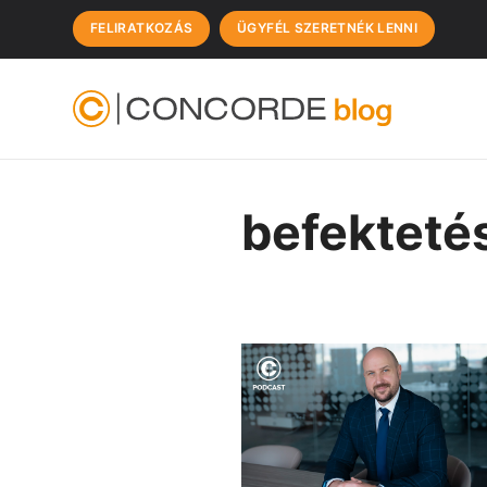
FELIRATKOZÁS
ÜGYFÉL SZERETNÉK LENNI
befekteté