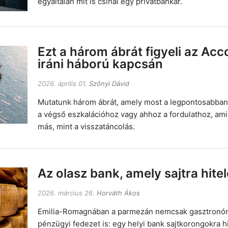
egyáltalán mit is csinál egy privátbankár.
Ezt a három ábrát figyeli az Ac
iráni háború kapcsán
2026. április 01.
Szőnyi Dávid
Mutatunk három ábrát, amely most a legpontosabban 
a végső eszkalációhoz vagy ahhoz a fordulathoz, a
más, mint a visszatáncolás.
Az olasz bank, amely sajtra hite
2026. március 26.
Horváth Ákos
Emilia-Romagnában a parmezán nemcsak gasztronó
pénzügyi fedezet is: egy helyi bank sajtkorongokra hi