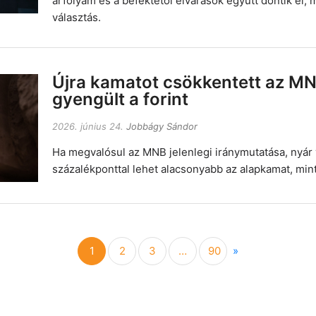
árfolyam és a befektetői elvárások együtt döntik el, 
választás.
Újra kamatot csökkentett az MN
gyengült a forint
2026. június 24.
Jobbágy Sándor
Ha megvalósul az MNB jelenlegi iránymutatása, nyár
százalékponttal lehet alacsonyabb az alapkamat, mint
Next
1
2
3
…
90
»