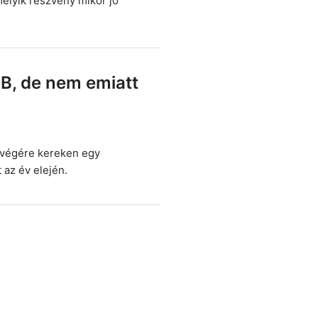
melyik részvény mikor jó
B, de nem emiatt
 végére kereken egy
 az év elején.