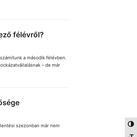
ző félévről?
számítunk a második félévben.
kockázatvállalásnak – de már
gősége
jelentési szezonban már nem
Nagy 