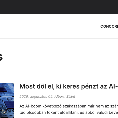
CONCOR
s
Most dől el, ki keres pénzt az A
2026. augusztus 05.
Alberti Bálint
Az AI-boom következő szakaszában már nem az számít,
tud olcsóbban tokent előállítani, és abból valódi bevé