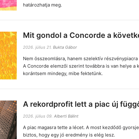
határozhatja meg.
Mit gondol a Concorde a követke
2026. július 21.
Bukta Gábor
Nem összeomlásra, hanem szelektív részvénypiacra 
A Concorde elemzői szerint továbbra is van helye a 
korántsem mindegy, mibe fektetünk.
A rekordprofit lett a piac új füg
2026. július 09.
Alberti Bálint
A piac magasra tette a lécet. A most kezdődő gyors
biztos, hogy egy jó eredmény is elég lesz.