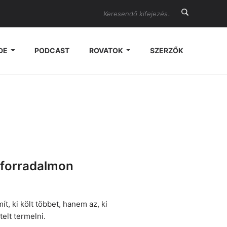
Search
DE
PODCAST
ROVATOK
SZERZŐK
I-forradalmon
 ki költ többet, hanem az, ki
telt termelni.