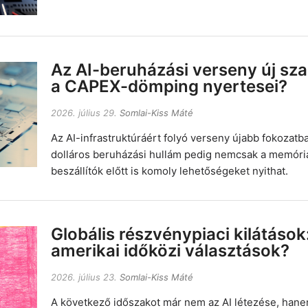
Az AI-beruházási verseny új sza
a CAPEX-dömping nyertesei?
2026. július 29.
Somlai-Kiss Máté
Az AI-infrastruktúráért folyó verseny újabb fokozatba
dolláros beruházási hullám pedig nemcsak a memória
beszállítók előtt is komoly lehetőségeket nyithat.
Globális részvénypiaci kilátások
amerikai időközi választások?
2026. július 23.
Somlai-Kiss Máté
A következő időszakot már nem az AI létezése, han