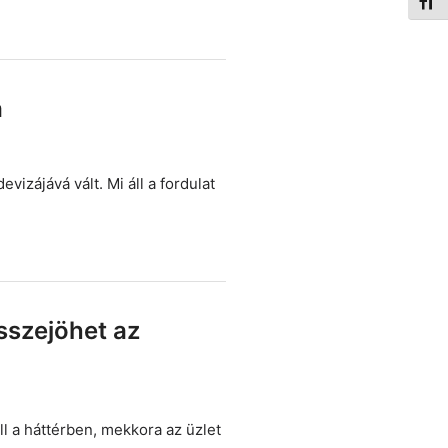
Betűm
a
vizájává vált. Mi áll a fordulat
sszejöhet az
ll a háttérben, mekkora az üzlet