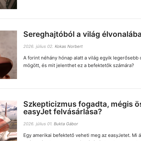
Sereghajtóból a világ élvonaláb
2026. július 02.
Kokas Norbert
A forint néhány hónap alatt a világ egyik legerősebb de
mögött, és mit jelenthet ez a befektetők számára?
Szkepticizmus fogadta, mégis ö
easyJet felvásárlása?
2026. július 01.
Bukta Gábor
Egy amerikai befektető veheti meg az easyJetet. Mi á