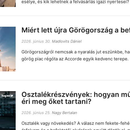
esélye, és kik lehetnek a felvásárlás igazi nyertesei?
Miért lett újra Görögország a b
2026. június 30.
Madlovits Dániel
Görögországról nemcsak a nyaralás jut eszünkbe, ha
görög piac régóta az Accorde egyik kedvenc terepe.
Osztalékrészvények: hogyan mű
éri meg őket tartani?
2026. június 25.
Nagy Bertalan
Osztalék vagy növekedés? A válasz nem fekete-fehér