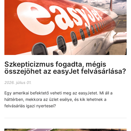
Szkepticizmus fogadta, mégis
összejöhet az easyJet felvásárlása?
2026. július 01.
Egy amerikai befektető veheti meg az easyJetet. Mi áll a
háttérben, mekkora az üzlet esélye, és kik lehetnek a
felvásárlás igazi nyertesei?