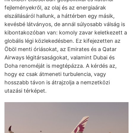
fejleményekről, az olaj és az energiaárak
elszállásáról hallunk, a háttérben egy másik,
kevésbé látványos, de annál súlyosabb válság is
kibontakozóban van: komoly zavar keletkezett a
globális légi közlekedésben. Ez kifejezetten az
Öböl menti óriásokat, az Emirates és a Qatar
Airways légitársaságokat, valamint Dubai és
Doha renoméját is megtépázza. A kérdés az,
hogy ez csak átmeneti turbulencia, vagy
hosszabb távon is átrajzolja a nemzetközi
utazási térképet.