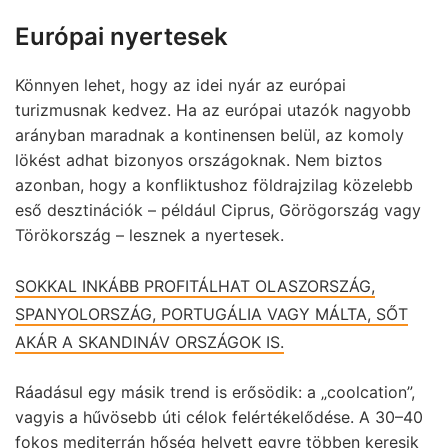
Európai nyertesek
Könnyen lehet, hogy az idei nyár az európai
turizmusnak kedvez. Ha az európai utazók nagyobb
arányban maradnak a kontinensen belül, az komoly
lökést adhat bizonyos országoknak. Nem biztos
azonban, hogy a konfliktushoz földrajzilag közelebb
eső desztinációk – például Ciprus, Görögország vagy
Törökország – lesznek a nyertesek.
SOKKAL INKÁBB PROFITÁLHAT OLASZORSZÁG,
SPANYOLORSZÁG, PORTUGÁLIA VAGY MÁLTA, SŐT
AKÁR A SKANDINÁV ORSZÁGOK IS.
Ráadásul egy másik trend is erősödik: a „coolcation”,
vagyis a hűvösebb úti célok felértékelődése. A 30–40
fokos mediterrán hőség helyett egyre többen keresik