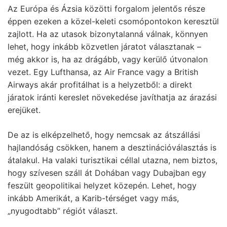
Az Európa és Ázsia közötti forgalom jelentős része
éppen ezeken a közel-keleti csomópontokon keresztül
zajlott. Ha az utasok bizonytalanná válnak, könnyen
lehet, hogy inkább közvetlen járatot választanak –
még akkor is, ha az drágább, vagy kerülő útvonalon
vezet. Egy Lufthansa, az Air France vagy a British
Airways akár profitálhat is a helyzetből: a direkt
járatok iránti kereslet növekedése javíthatja az árazási
erejüket.
De az is elképzelhető, hogy nemcsak az átszállási
hajlandóság csökken, hanem a desztinációválasztás is
átalakul. Ha valaki turisztikai céllal utazna, nem biztos,
hogy szívesen száll át Dohában vagy Dubajban egy
feszült geopolitikai helyzet közepén. Lehet, hogy
inkább Amerikát, a Karib-térséget vagy más,
„nyugodtabb” régiót választ.