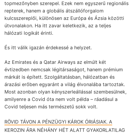
topmezőnyben szerepel. Ezek nem egyszerű regionális
repterek, hanem a globális átszállóforgalom
kulcsszereplői, különösen az Európa és Ázsia közötti
útvonalakon. Ha itt zavar keletkezik, az a teljes
hálózati logikát érinti.
És itt válik igazán érdekessé a helyzet.
Az Emirates és a Qatar Airways az elmúlt két
évtizedben nemcsak légitársaságot, hanem prémium
márkát is épített. Szolgáltatásban, hálózatban és
árazási erőben egyaránt a világ élvonalába tartoztak.
Most azonban olyan kényszerleállással szembesülnek,
amilyenre a Covid óta nem volt példa – ráadásul a
Covid teljesen más természetű sokk volt.
RÖVID TÁVON A PÉNZÜGYI KÁROK ÓRIÁSIAK. A
KEROZIN ÁRA NÉHÁNY HÉT ALATT GYAKORLATILAG