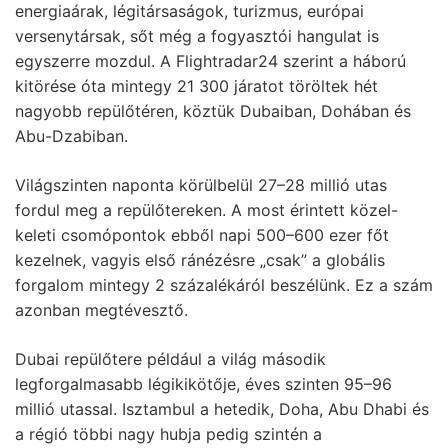
energiaárak, légitársaságok, turizmus, európai
versenytársak, sőt még a fogyasztói hangulat is
egyszerre mozdul. A Flightradar24 szerint a háború
kitörése óta mintegy 21 300 járatot töröltek hét
nagyobb repülőtéren, köztük Dubaiban, Dohában és
Abu-Dzabiban.
Világszinten naponta körülbelül 27–28 millió utas
fordul meg a repülőtereken. A most érintett közel-
keleti csomópontok ebből napi 500–600 ezer főt
kezelnek, vagyis első ránézésre „csak” a globális
forgalom mintegy 2 százalékáról beszélünk. Ez a szám
azonban megtévesztő.
Dubai repülőtere például a világ második
legforgalmasabb légikikötője, éves szinten 95–96
millió utassal. Isztambul a hetedik, Doha, Abu Dhabi és
a régió többi nagy hubja pedig szintén a