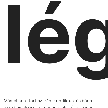
lé
Másfél hete tart az iráni konfliktus, és bár a
hírekben elsősorban geopolitikai és katonai