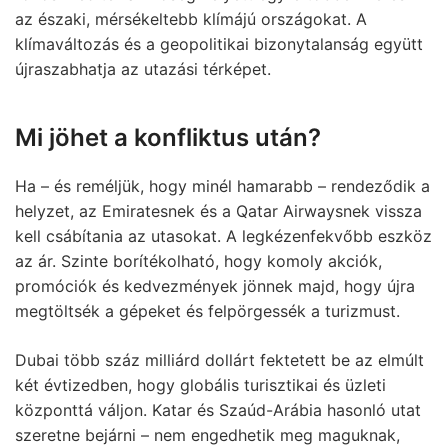
az északi, mérsékeltebb klímájú országokat. A
klímaváltozás és a geopolitikai bizonytalanság együtt
újraszabhatja az utazási térképet.
Mi jöhet a konfliktus után?
Ha – és reméljük, hogy minél hamarabb – rendeződik a
helyzet, az Emiratesnek és a Qatar Airwaysnek vissza
kell csábítania az utasokat. A legkézenfekvőbb eszköz
az ár. Szinte borítékolható, hogy komoly akciók,
promóciók és kedvezmények jönnek majd, hogy újra
megtöltsék a gépeket és felpörgessék a turizmust.
Dubai több száz milliárd dollárt fektetett be az elmúlt
két évtizedben, hogy globális turisztikai és üzleti
központtá váljon. Katar és Szaúd-Arábia hasonló utat
szeretne bejárni – nem engedhetik meg maguknak,