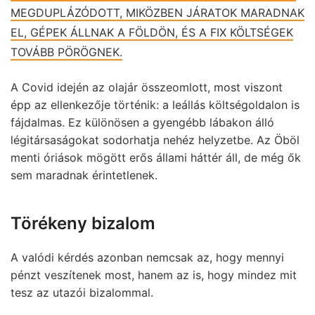
MEGDUPLÁZÓDOTT, MIKÖZBEN JÁRATOK MARADNAK
EL, GÉPEK ÁLLNAK A FÖLDÖN, ÉS A FIX KÖLTSÉGEK
TOVÁBB PÖRÖGNEK.
A Covid idején az olajár összeomlott, most viszont
épp az ellenkezője történik: a leállás költségoldalon is
fájdalmas. Ez különösen a gyengébb lábakon álló
légitársaságokat sodorhatja nehéz helyzetbe. Az Öböl
menti óriások mögött erős állami háttér áll, de még ők
sem maradnak érintetlenek.
Törékeny bizalom
A valódi kérdés azonban nemcsak az, hogy mennyi
pénzt veszítenek most, hanem az is, hogy mindez mit
tesz az utazói bizalommal.