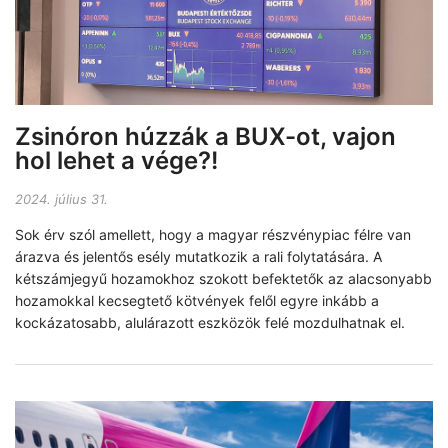
Zsinóron húzzák a BUX-ot, vajon
hol lehet a vége?!
2024. július 31.
Sok érv szól amellett, hogy a magyar részvénypiac félre van
árazva és jelentős esély mutatkozik a rali folytatására. A
kétszámjegyű hozamokhoz szokott befektetők az alacsonyabb
hozamokkal kecsegtető kötvények felől egyre inkább a
kockázatosabb, alulárazott eszközök felé mozdulhatnak el.