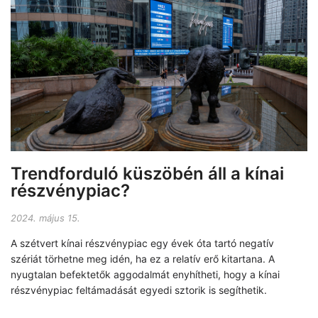
Trendforduló küszöbén áll a kínai
részvénypiac?
2024. május 15.
A szétvert kínai részvénypiac egy évek óta tartó negatív
szériát törhetne meg idén, ha ez a relatív erő kitartana. A
nyugtalan befektetők aggodalmát enyhítheti, hogy a kínai
részvénypiac feltámadását egyedi sztorik is segíthetik.