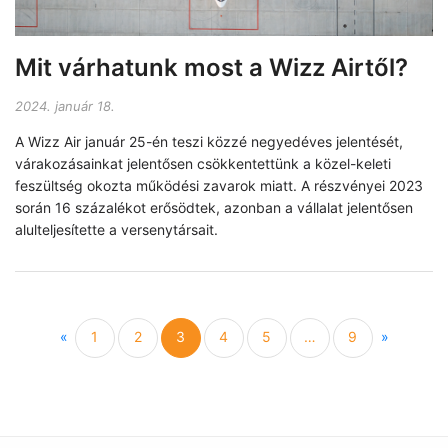
Mit várhatunk most a Wizz Airtől?
2024. január 18.
A Wizz Air január 25-én teszi közzé negyedéves jelentését,
várakozásainkat jelentősen csökkentettünk a közel-keleti
feszültség okozta működési zavarok miatt. A részvényei 2023
során 16 százalékot erősödtek, azonban a vállalat jelentősen
alulteljesítette a versenytársait.
Previous
Next
«
1
2
3
4
5
…
9
»