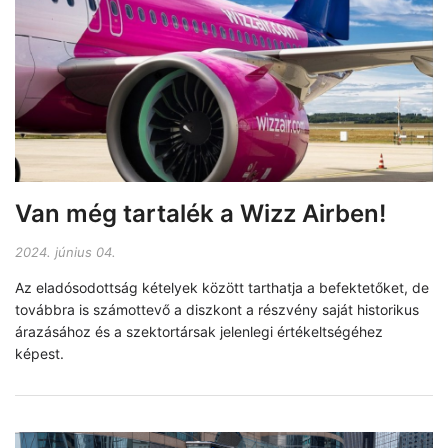
Van még tartalék a Wizz Airben!
2024. június 04.
Az eladósodottság kételyek között tarthatja a befektetőket, de
továbbra is számottevő a diszkont a részvény saját historikus
árazásához és a szektortársak jelenlegi értékeltségéhez
képest.