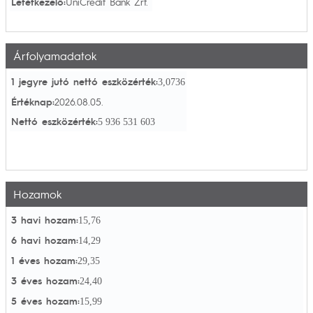
Letétkezelő:
UniCredit Bank Zrt.
Árfolyamadatok
1 jegyre jutó nettó eszközérték:
3,0736
Értéknap:
2026.08.05.
Nettó eszközérték:
5 936 531 603
Hozamok
3 havi hozam:
15,76
6 havi hozam:
14,29
1 éves hozam:
29,35
3 éves hozam:
24,40
5 éves hozam:
15,99