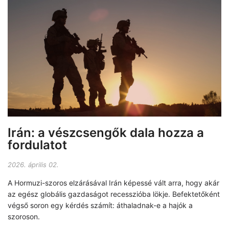
Irán: a vészcsengők dala hozza a
fordulatot
2026. április 02.
A Hormuzi-szoros elzárásával Irán képessé vált arra, hogy akár
az egész globális gazdaságot recesszióba lökje. Befektetőként
végső soron egy kérdés számít: áthaladnak-e a hajók a
szoroson.