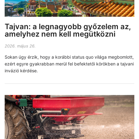
Tajvan: a legnagyobb győzelem az,
amelyhez nem kell megütközni
2026. május 26.
Sokan úgy érzik, hogy a korábbi status quo világa megbomlott,
ezért egyre gyakrabban merül fel befektetői körökben a tajvani
invázió kérdése.