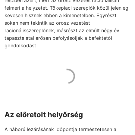
részben azért, mert az orosz vezetés racionálisan
felméri a helyzetét. Tőkepiaci szereplők közül jelenleg
kevesen hisznek ebben a kimenetelben. Egyrészt
sokan nem tekintik az orosz vezetést
racionálisszereplőnek, másrészt az elmúlt négy év
tapasztalatai erősen befolyásolják a befektetői
gondolkodást.
Az előretolt helyőrség
A háború lezárásának időpontja természetesen a