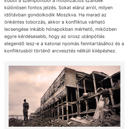
Ebből a szempontból a mobilizációs szándék
különösen fontos jelzés. Sokat elárul arról, milyen
időtávban gondolkodik Moszkva. Ha marad az
önkéntes toborzás, akkor a konfliktus várható
lecsengése inkább hónapokban mérhető, miközben
egyre kérdésesebb, hogy az orosz utánpótlás
elegendő lesz-e a katonai nyomás fenntartásához és a
konfliktusból történő arcvesztés nélküli kilépéshez.