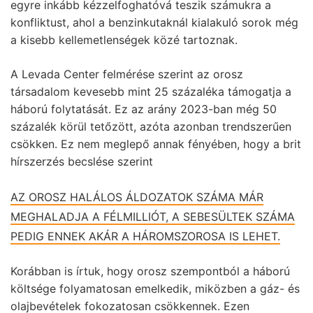
egyre inkább kézzelfoghatóvá teszik számukra a
konfliktust, ahol a
benzinkutaknál kialakuló sorok
még
a kisebb kellemetlenségek közé tartoznak.
A Levada Center felmérése szerint az orosz
társadalom kevesebb mint 25 százaléka támogatja a
háború folytatását. Ez az arány 2023-ban még 50
százalék körül tetőzött, azóta azonban trendszerűen
csökken. Ez nem meglepő annak fényében, hogy a brit
hírszerzés becslése szerint
AZ OROSZ HALÁLOS ÁLDOZATOK SZÁMA MÁR
MEGHALADJA A FÉLMILLIÓT, A SEBESÜLTEK SZÁMA
PEDIG ENNEK AKÁR A HÁROMSZOROSA IS LEHET.
Korábban is írtuk, hogy orosz szempontból
a háború
költsége folyamatosan emelkedik
, miközben a gáz- és
olajbevételek fokozatosan csökkennek. Ezen