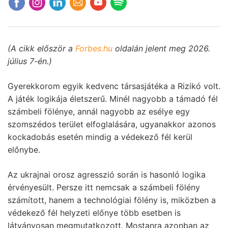
(A cikk először a
Forbes.hu
oldalán jelent meg 2026.
július 7-én.)
Gyerekkorom egyik kedvenc társasjátéka a Rizikó volt.
A játék logikája életszerű. Minél nagyobb a támadó fél
számbeli fölénye, annál nagyobb az esélye egy
szomszédos terület elfoglalására, ugyanakkor azonos
kockadobás esetén mindig a védekező fél kerül
előnybe.
Az ukrajnai orosz agresszió során is hasonló logika
érvényesült. Persze itt nemcsak a számbeli fölény
számított, hanem a technológiai fölény is, miközben a
védekező fél helyzeti előnye több esetben is
látványosan megmutatkozott. Mostanra azonban az