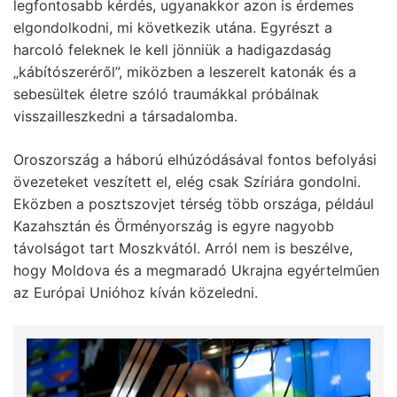
legfontosabb kérdés, ugyanakkor azon is érdemes
elgondolkodni, mi következik utána. Egyrészt a
harcoló feleknek le kell jönniük a hadigazdaság
„kábítószeréről”, miközben a leszerelt katonák és a
sebesültek életre szóló traumákkal próbálnak
visszailleszkedni a társadalomba.
Oroszország a háború elhúzódásával fontos befolyási
övezeteket veszített el, elég csak Szíriára gondolni.
Eközben a posztszovjet térség több országa, például
Kazahsztán és Örményország is egyre nagyobb
távolságot tart Moszkvától. Arról nem is beszélve,
hogy Moldova és a megmaradó Ukrajna egyértelműen
az Európai Unióhoz kíván közeledni.