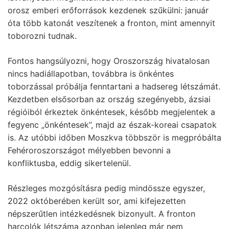
orosz emberi erőforrások kezdenek szűkülni: január
óta több katonát veszítenek a fronton, mint amennyit
toborozni tudnak.
Fontos hangsúlyozni, hogy Oroszország hivatalosan
nincs hadiállapotban, továbbra is önkéntes
toborzással próbálja fenntartani a hadsereg létszámát.
Kezdetben elsősorban az ország szegényebb, ázsiai
régióiból érkeztek önkéntesek, később megjelentek a
fegyenc „önkéntesek”, majd az észak-koreai csapatok
is. Az utóbbi időben Moszkva többször is megpróbálta
Fehéroroszországot mélyebben bevonni a
konfliktusba, eddig sikertelenül.
Részleges mozgósításra pedig mindössze egyszer,
2022 októberében került sor, ami kifejezetten
népszerűtlen intézkedésnek bizonyult. A fronton
harcolók létszáma azonban jelenleg már nem