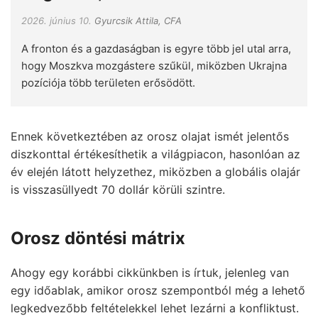
2026. június 10.
Gyurcsik Attila, CFA
A fronton és a gazdaságban is egyre több jel utal arra,
hogy Moszkva mozgástere szűkül, miközben Ukrajna
pozíciója több területen erősödött.
Ennek következtében az orosz olajat ismét jelentős
diszkonttal értékesíthetik a világpiacon, hasonlóan az
év elején látott helyzethez, miközben a globális olajár
is visszasüllyedt 70 dollár körüli szintre.
Orosz döntési mátrix
Ahogy egy korábbi cikkünkben is írtuk
, jelenleg van
egy időablak, amikor orosz szempontból még a lehető
legkedvezőbb feltételekkel lehet lezárni a konfliktust.