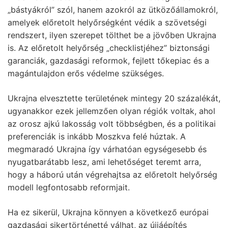
„bástyákról” szól, hanem azokról az ütközőállamokról,
amelyek előretolt helyőrségként védik a szövetségi
rendszert, ilyen szerepet tölthet be a jövőben Ukrajna
is. Az előretolt helyőrség „checklistjéhez” biztonsági
garanciák, gazdasági reformok, fejlett tőkepiac és a
magántulajdon erős védelme szükséges.
Ukrajna elvesztette területének mintegy 20 százalékát,
ugyanakkor ezek jellemzően olyan régiók voltak, ahol
az orosz ajkú lakosság volt többségben, és a politikai
preferenciák is inkább Moszkva felé húztak. A
megmaradó Ukrajna így várhatóan egységesebb és
nyugatbarátabb lesz, ami lehetőséget teremt arra,
hogy a háború után végrehajtsa az előretolt helyőrség
modell legfontosabb reformjait.
Ha ez sikerül, Ukrajna könnyen a következő európai
gazdasági sikertörténetté válhat, az újjáépítés