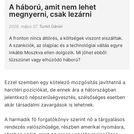
A háború, amit nem lehet
megnyerni, csak lezárni
2026. május 07.
Tunkli Dániel
A fronton nincs áttörés, a költségek viszont elszálltak.
A szankciók, az olajpiac és a technológiai váltás egyre
inkább Moszkva ellen dolgozik. Mi jöhet ebből:
tűzszünet vagy elhúzódó háború?
Ezzel szemben egy kötelező mozgósítás javíthatná a
harctéri pozíciókat, de ennek ára a hátországban
jelentkező népszerűségvesztés, szélsőséges esetben
akár társadalmi zavargások is lehetnek.
A harmadik fő forgatókönyv szerint nő a tárgyalásos
rendezés valószínűsége, részben amerikai nyomásra,