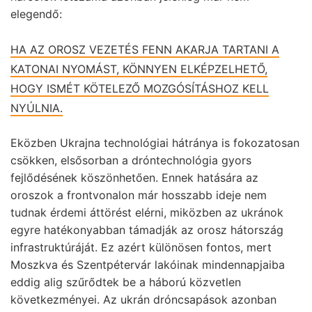
elegendő:
HA AZ OROSZ VEZETÉS FENN AKARJA TARTANI A
KATONAI NYOMÁST, KÖNNYEN ELKÉPZELHETŐ,
HOGY ISMÉT KÖTELEZŐ MOZGÓSÍTÁSHOZ KELL
NYÚLNIA.
Eközben Ukrajna technológiai hátránya is fokozatosan
csökken, elsősorban a dróntechnológia gyors
fejlődésének köszönhetően. Ennek hatására az
oroszok a frontvonalon már hosszabb ideje nem
tudnak érdemi áttörést elérni, miközben az ukránok
egyre hatékonyabban támadják az orosz hátország
infrastruktúráját. Ez azért különösen fontos, mert
Moszkva és Szentpétervár lakóinak mindennapjaiba
eddig alig szűrődtek be a háború közvetlen
következményei. Az ukrán dróncsapások azonban