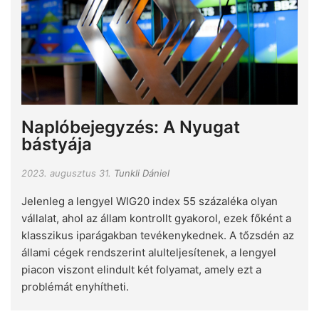
Naplóbejegyzés: A Nyugat
bástyája
2023. augusztus 31.
Tunkli Dániel
Jelenleg a lengyel WIG20 index 55 százaléka olyan
vállalat, ahol az állam kontrollt gyakorol, ezek főként a
klasszikus iparágakban tevékenykednek. A tőzsdén az
állami cégek rendszerint alulteljesítenek, a lengyel
piacon viszont elindult két folyamat, amely ezt a
problémát enyhítheti.