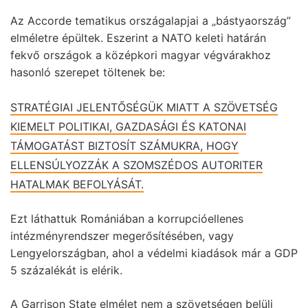
Az Accorde tematikus országalapjai a „
bástyaország
”
elméletre épültek. Eszerint a NATO keleti határán
fekvő országok a középkori magyar végvárakhoz
hasonló szerepet töltenek be:
STRATÉGIAI JELENTŐSÉGÜK MIATT A SZÖVETSÉG
KIEMELT POLITIKAI, GAZDASÁGI ÉS KATONAI
TÁMOGATÁST BIZTOSÍT SZÁMUKRA, HOGY
ELLENSÚLYOZZÁK A SZOMSZÉDOS AUTORITER
HATALMAK BEFOLYÁSÁT.
Ezt láthattuk Romániában a korrupcióellenes
intézményrendszer megerősítésében, vagy
Lengyelországban, ahol a védelmi kiadások már a GDP
5 százalékát is elérik.
A Garrison State elmélet nem a szövetségen belüli