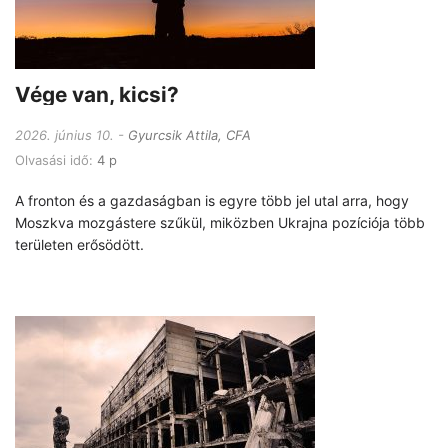
Vége van, kicsi?
2026. június 10.
Gyurcsik Attila, CFA
Olvasási idő:
4 p
A fronton és a gazdaságban is egyre több jel utal arra, hogy
Moszkva mozgástere szűkül, miközben Ukrajna pozíciója több
területen erősödött.