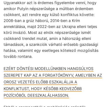
Ugyanakkor azt is érdemes figyelembe venni, hogy
amikor Putyin népszerűsége a múltban érdemben
csökkent, azt rendre egy külső konfliktus követte:
2008-ban a grúz háború, 2014-ben a Krím
annektálása, majd 2022-ben az Ukrajna elleni teljes
körű invázió. Most az elnök népszerűsége ismét
csökkenő trendet mutat, amin a hátország elleni
támadások, a szankciók várható erősebb gazdasági
hatása, valamint egy esetleges kötelező mozgósítás
tovább rontana.
EZÉRT DÖNTÉSI MODELLÜNKBEN HANGSÚLYOS
SZEREPET KAP AZ A FORGATÓKÖNYV, AMELYBEN AZ
OROSZ VEZETÉS ELŐBB ESZKALÁLJA A
KONFLIKTUST, HOGY KÉSŐBB KEDVEZŐBB
POZÍCIÓBÓL DEESZKALÁLHASSON.