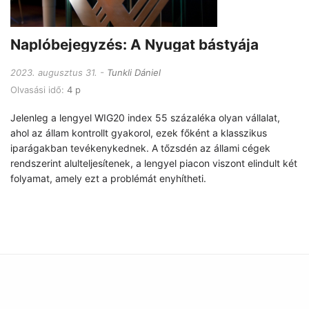
Naplóbejegyzés: A Nyugat bástyája
2023. augusztus 31.
Tunkli Dániel
Olvasási idő:
4 p
Jelenleg a lengyel WIG20 index 55 százaléka olyan vállalat,
ahol az állam kontrollt gyakorol, ezek főként a klasszikus
iparágakban tevékenykednek. A tőzsdén az állami cégek
rendszerint alulteljesítenek, a lengyel piacon viszont elindult két
folyamat, amely ezt a problémát enyhítheti.