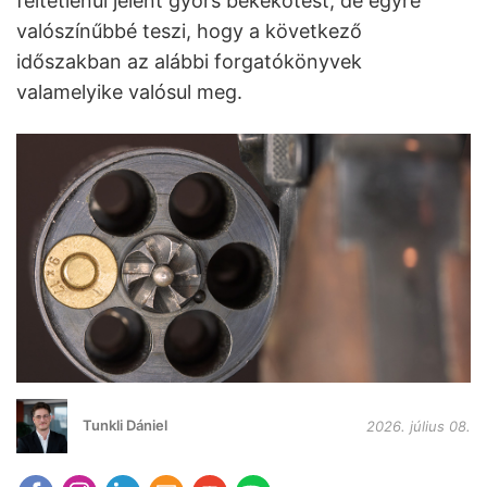
feltétlenül jelent gyors békekötést, de egyre
valószínűbbé teszi, hogy a következő
időszakban az alábbi forgatókönyvek
valamelyike valósul meg.
Tunkli Dániel
2026. július 08.