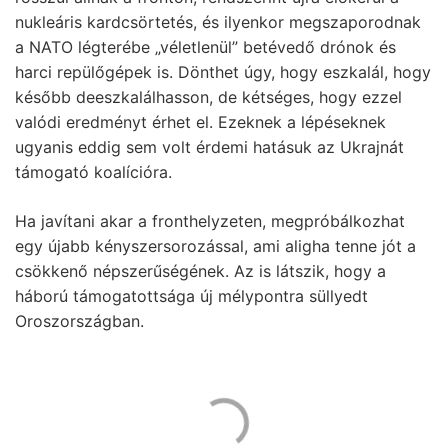
nukleáris kardcsörtetés, és ilyenkor megszaporodnak
a NATO légterébe „véletlenül” betévedő drónok és
harci repülőgépek is. Dönthet úgy, hogy eszkalál, hogy
később deeszkalálhasson, de kétséges, hogy ezzel
valódi eredményt érhet el. Ezeknek a lépéseknek
ugyanis eddig sem volt érdemi hatásuk az Ukrajnát
támogató koalícióra.
Ha javítani akar a fronthelyzeten, megpróbálkozhat
egy újabb kényszersorozással, ami aligha tenne jót a
csökkenő népszerűségének. Az is látszik, hogy a
háború támogatottsága új mélypontra süllyedt
Oroszországban.