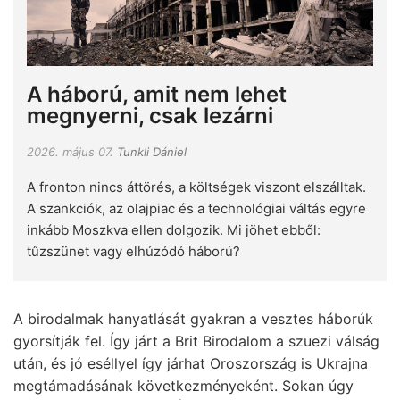
A háború, amit nem lehet
megnyerni, csak lezárni
2026. május 07.
Tunkli Dániel
A fronton nincs áttörés, a költségek viszont elszálltak.
A szankciók, az olajpiac és a technológiai váltás egyre
inkább Moszkva ellen dolgozik. Mi jöhet ebből:
tűzszünet vagy elhúzódó háború?
A birodalmak hanyatlását gyakran a vesztes háborúk
gyorsítják fel. Így járt a Brit Birodalom a szuezi válság
után, és jó eséllyel így járhat Oroszország is Ukrajna
megtámadásának következményeként. Sokan úgy