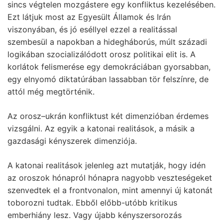
sincs végtelen mozgástere egy konfliktus kezelésében.
Ezt látjuk most az Egyesült Államok és Irán
viszonyában, és jó eséllyel ezzel a realitással
szembesül a napokban a hidegháborús, múlt századi
logikában szocializálódott orosz politikai elit is. A
korlátok felismerése egy demokráciában gyorsabban,
egy elnyomó diktatúrában lassabban tör felszínre, de
attól még megtörténik.
Az orosz–ukrán konfliktust két dimenzióban érdemes
vizsgálni. Az egyik a katonai realitások, a másik a
gazdasági kényszerek dimenziója.
A katonai realitások jelenleg azt mutatják, hogy idén
az oroszok hónapról hónapra nagyobb veszteségeket
szenvedtek el a frontvonalon, mint amennyi új katonát
toborozni tudtak. Ebből előbb-utóbb kritikus
emberhiány lesz. Vagy újabb kényszersorozás