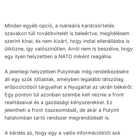
Minden egyéb opció, a nukleáris kardcsörtetés
szavakon túli továbbvitelét is beleértve, megítélésem
szerint kínai, és nem kizárt, hogy indiai ellenállásba is
ütközne, így valószínűtlen. Arról nem is beszélve, hogy
egy ilyen helyzetben a NATO miként reagálna.
A jelenlegi helyzetben Putyinnak még rendelkezésére
áll egy szűk időablak, amelyben legalább látszólag
erőpozícióból tárgyalhat a Nyugattal az ukrán békéről.
Egy ponton túl azonban szembe kell néznie a front
realitásaival és a gazdasági kényszerekkel. Ez
jelentheti a front összeomlását, de akár a Putyint
hatalomban tartó rendszer megrendülését is.
A kérdés az, hogy egy a valós információktól sok