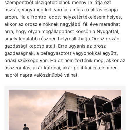
szempontból elszigetelt elnök mennyire látja ezt
tisztán, vagy meg kell várnia, amíg a realitás csapja
arcon. Ha a frontról adott helyzetértékelésem helyes,
akkor az orosz elnöknek nagyjából fél éve maradhat
arra, hogy olyan megállapodást kössön a Nyugattal,
amely legalább részben helyreállíthatja Oroszország
gazdasági kapcsolatait. Erre ugyanis az orosz
gazdaságnak, a befagyasztott vagyonokkal együtt,
óriási szüksége van. Ha ez nem történik meg, akkor az
összeomlás, akár katonai, akár politikai értelemben,
napról napra valószínűbbé válhat.