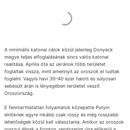
A minimális katonai célok közül jelenleg Donyeck
megye teljes elfoglalásának sincs valós katonai
realitása. Április óta az ukránok több területet
foglaltak vissza, mint amennyit az oroszok el tudtak
foglalni. Vagyis havi 30–40 ezer halott és súlyosan
sebesült árán is lényegében területet veszít
Oroszország.
E fenntarthatatlan folyamatok közepette Putyin
elnöknek egyre inkább csak rossz és még rosszabb
lehetőségek közül kell választania. Amikor az oroszok
rosszul állnak a fronton, rendszerint újra előkerül a