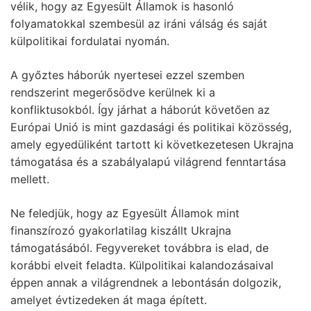
vélik, hogy az Egyesült Államok is hasonló
folyamatokkal szembesül az iráni válság és saját
külpolitikai fordulatai nyomán.
A győztes háborúk nyertesei ezzel szemben
rendszerint megerősödve kerülnek ki a
konfliktusokból. Így járhat a háborút követően az
Európai Unió is mint gazdasági és politikai közösség,
amely egyedüliként tartott ki következetesen Ukrajna
támogatása és a szabályalapú világrend fenntartása
mellett.
Ne feledjük, hogy az Egyesült Államok mint
finanszírozó gyakorlatilag kiszállt Ukrajna
támogatásából. Fegyvereket továbbra is elad, de
korábbi elveit feladta. Külpolitikai kalandozásaival
éppen annak a világrendnek a lebontásán dolgozik,
amelyet évtizedeken át maga épített.