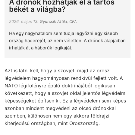
A drónok hozhatják el a tartós
békét a világba?
2026. május 13.
Gyurcsik Attila, CFA
Ha egy nagyhatalom sem tudja legyőzni egy kisebb
ország haderejét, az nem véletlen. A drónok alapjaiban
írhatják át a háborúk logikáját.
Azt is látni kell, hogy a szovjet, majd az orosz
légvédelem hagyományosan rendkívül fejlett volt. A
NATO légifölényre épülő doktrínájából logikusan
következett, hogy a szovjet oldal jelentős légvédelmi
képességeket építsen ki. Ez a légvédelem sem képes
azonban mindent megvédeni az olcsó drónokkal
szemben, különösen nem egy akkora földrajzi
kiterjedésű országban, mint Oroszország.