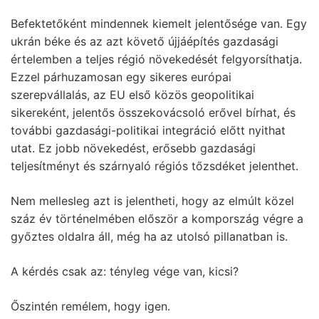
Befektetőként mindennek kiemelt jelentősége van. Egy
ukrán béke és az azt követő újjáépítés gazdasági
értelemben a teljes régió növekedését felgyorsíthatja.
Ezzel párhuzamosan egy sikeres európai
szerepvállalás, az EU első közös geopolitikai
sikereként, jelentős összekovácsoló erővel bírhat, és
további gazdasági-politikai integráció előtt nyithat
utat. Ez jobb növekedést, erősebb gazdasági
teljesítményt és szárnyaló régiós tőzsdéket jelenthet.
Nem mellesleg azt is jelentheti, hogy az elmúlt közel
száz év történelmében először a kompország végre a
győztes oldalra áll, még ha az utolsó pillanatban is.
A kérdés csak az: tényleg vége van, kicsi?
Őszintén remélem, hogy igen.