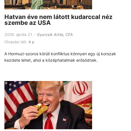
Hatvan éve nem látott kudarccal néz
szembe az USA
2026. április 21.
Gyurcsik Attila, CFA
Olvasási idő:
4 p
A Hormuzi-szoros körüli konfliktus könnyen egy új korszak
kezdete lehet, ahol a középhatalmak erősödnek.