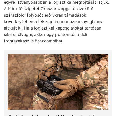
egyre látványosabban a logisztika megfojtását látjuk.
A Krím-félszigetet Oroszországgal összekötő
szárazföldi folyosót érő ukrán támadások
következtében a félszigeten már üzemanyaghiány
alakult ki. Ha a logisztikai kapcsolatokat tartósan
sikerül elvágni, akkor egy ponton túl a déli
frontszakasz is összeomolhat.