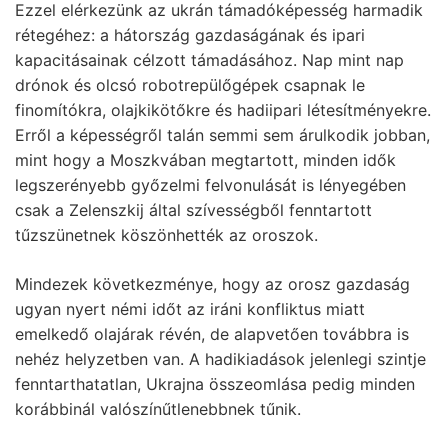
Ezzel elérkezünk az ukrán támadóképesség harmadik
rétegéhez: a hátország gazdaságának és ipari
kapacitásainak célzott támadásához. Nap mint nap
drónok és olcsó robotrepülőgépek csapnak le
finomítókra, olajkikötőkre és hadiipari létesítményekre.
Erről a képességről talán semmi sem árulkodik jobban,
mint hogy a Moszkvában megtartott, minden idők
legszerényebb győzelmi felvonulását is lényegében
csak a Zelenszkij által szívességből fenntartott
tűzszünetnek köszönhették az oroszok.
Mindezek következménye, hogy az orosz gazdaság
ugyan nyert némi időt az iráni konfliktus miatt
emelkedő olajárak révén, de alapvetően továbbra is
nehéz helyzetben van. A hadikiadások jelenlegi szintje
fenntarthatatlan, Ukrajna összeomlása pedig minden
korábbinál valószínűtlenebbnek tűnik.