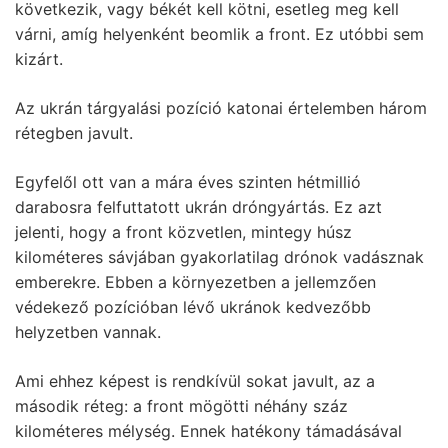
következik, vagy békét kell kötni, esetleg meg kell
várni, amíg helyenként beomlik a front. Ez utóbbi sem
kizárt.
Az ukrán tárgyalási pozíció katonai értelemben három
rétegben javult.
Egyfelől ott van a mára éves szinten hétmillió
darabosra felfuttatott ukrán dróngyártás. Ez azt
jelenti, hogy a front közvetlen, mintegy húsz
kilométeres sávjában gyakorlatilag drónok vadásznak
emberekre. Ebben a környezetben a jellemzően
védekező pozícióban lévő ukránok kedvezőbb
helyzetben vannak.
Ami ehhez képest is rendkívül sokat javult, az a
második réteg: a front mögötti néhány száz
kilométeres mélység. Ennek hatékony támadásával