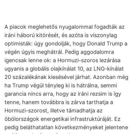
A piacok meglehetős nyugalommal fogadták az
iráni háború kitörését, és azóta is viszonylag
optimisták: úgy gondolják, hogy Donald Trump a
végén úgyis meghátrál. Pedig aggodalomra
igencsak lenne ok: a Hormuzi-szoros lezárása
ugyanis a globális olajkínálat 10, az LNG-kínálat
20 százalékának kiesésével járhat. Azonban még
ha Trump végül tényleg ki is hátrálna, semmi
garancia nincs arra, hogy az iráni rezsim is így
tenne, hanem továbbra is zárva tarthatja a
Hormuzi-szorost, illetve támadhatja az
öbölországok energetikai infrastruktúráját. Ez
pedig beláthatatlan következményeket jelentene