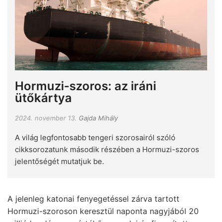
Hormuzi-szoros: az iráni
ütőkártya
2024. november 13.
Gajda Mihály
A világ legfontosabb tengeri szorosairól szóló
cikksorozatunk második részében a Hormuzi-szoros
jelentőségét mutatjuk be.
A jelenleg katonai fenyegetéssel zárva tartott
Hormuzi-szoroson keresztül naponta nagyjából 20