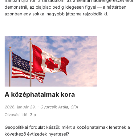
Iránban újra forr a társadalom, az amerikai haditengerészet erőt
demonstrál, az olajpiac pedig idegesen figyel — a háttérben
azonban egy sokkal nagyobb játszma rajzolódik ki.
A középhatalmak kora
2026. január 29.
Gyurcsik Attila, CFA
Olvasási idő:
3 p
Geopolitikai fordulat készül: miért a középhatalmak lehetnek a
következő évtizedek nyertesei?