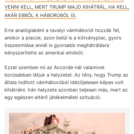
VENNI KELL, MERT TRUMP MAJD KIHÁTRÁL, HA KELL,
AKÁR EBBŐL A HÁBORÚBÓL IS.
Erre analógiaként a tavalyi vámháborút hozzák fel,
amikor a piacok, azon belül is a kötvénypiac, gyors
összeomlása annál is gyorsabb meghátrálásra
kényszerítette az amerikai elnököt.
Ezzel szemben mi az Accorde-nál valamivel
borúsabban látjuk a helyzetet. Az tény, hogy Trump az
általa indított vámháborúból idézőjelesen képes volt
kihátrálni. Irán helyzete azonban teljesen más, mert ez
egy egészen eltérő játékelméleti szituáció.