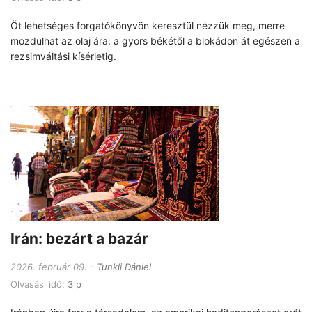
Öt lehetséges forgatókönyvön keresztül nézzük meg, merre
mozdulhat az olaj ára: a gyors békétől a blokádon át egészen a
rezsimváltási kísérletig.
Irán: bezárt a bazár
2026. február 09.
Tunkli Dániel
Olvasási idő:
3 p