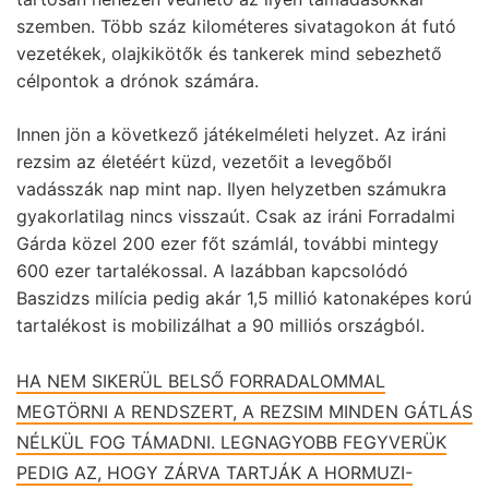
szemben. Több száz kilométeres sivatagokon át futó
vezetékek, olajkikötők és tankerek mind sebezhető
célpontok a drónok számára.
Innen jön a következő játékelméleti helyzet. Az iráni
rezsim az életéért küzd, vezetőit a levegőből
vadásszák nap mint nap. Ilyen helyzetben számukra
gyakorlatilag nincs visszaút. Csak az iráni Forradalmi
Gárda közel 200 ezer főt számlál, további mintegy
600 ezer tartalékossal. A lazábban kapcsolódó
Baszidzs milícia pedig akár 1,5 millió katonaképes korú
tartalékost is mobilizálhat a 90 milliós országból.
HA NEM SIKERÜL BELSŐ FORRADALOMMAL
MEGTÖRNI A RENDSZERT, A REZSIM MINDEN GÁTLÁS
NÉLKÜL FOG TÁMADNI. LEGNAGYOBB FEGYVERÜK
PEDIG AZ, HOGY ZÁRVA TARTJÁK A HORMUZI-