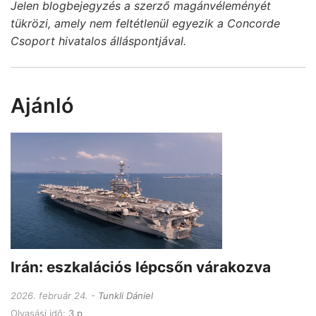
Jelen blogbejegyzés a szerző magánvéleményét
tükrözi, amely nem feltétlenül egyezik a Concorde
Csoport hivatalos álláspontjával.
Ajánló
Irán: eszkalációs lépcsőn várakozva
2026. február 24.
Tunkli Dániel
Olvasási idő:
3 p