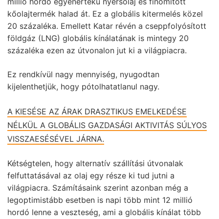
millió hordó egyenértékű nyersolaj és finomított
kőolajtermék halad át. Ez a globális kitermelés közel
20 százaléka. Emellett Katar révén a cseppfolyósított
földgáz (LNG) globális kínálatának is mintegy 20
százaléka ezen az útvonalon jut ki a világpiacra.
Ez rendkívül nagy mennyiség, nyugodtan
kijelenthetjük, hogy pótolhatatlanul nagy.
A KIESÉSE AZ ÁRAK DRASZTIKUS EMELKEDÉSE
NÉLKÜL A GLOBÁLIS GAZDASÁGI AKTIVITÁS SÚLYOS
VISSZAESÉSÉVEL JÁRNA.
Kétségtelen, hogy alternatív szállítási útvonalak
felfuttatásával az olaj egy része ki tud jutni a
világpiacra. Számításaink szerint azonban még a
legoptimistább esetben is napi több mint 12 millió
hordó lenne a veszteség, ami a globális kínálat több