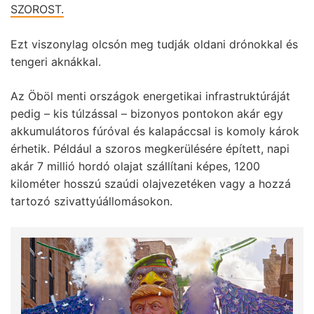
SZOROST.
Ezt viszonylag olcsón meg tudják oldani drónokkal és
tengeri aknákkal.
Az Öböl menti országok energetikai infrastruktúráját
pedig – kis túlzással – bizonyos pontokon akár egy
akkumulátoros fúróval és kalapáccsal is komoly károk
érhetik. Például a szoros megkerülésére épített, napi
akár 7 millió hordó olajat szállítani képes, 1200
kilométer hosszú szaúdi olajvezetéken vagy a hozzá
tartozó szivattyúállomásokon.