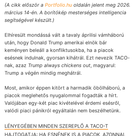
(A cikk először a
Portfolio.hu
oldalán jelent meg 2026.
március 14-én. A borítókép mesterséges intelligencia
segítségével készült.)
Elhíresült mondássá vált a tavaly áprilisi vámháború
után, hogy Donald Trump amerikai elnök bár
keményen beleáll a konfliktusokba, ha a piacok
esésnek indulnak, gyorsan kihátrál. Ezt nevezik TACO-
nak, azaz
Trump always chickens out
, magyarul:
Trump a végén mindig meghátrál.
Most, amikor éppen kitört a harmadik öbölháború, a
piacok meglehetős nyugalommal fogadták a hírt.
Valójában egy-két piac kivételével érdemi esésről,
valódi piaci pánikról egyáltalán nem beszélhetünk.
LÉNYEGÉBEN MINDEN SZEREPLŐ A TACO-T
HAJTOGATJA: HA ESNÉNEK IS A PIACOK, AZONNAL