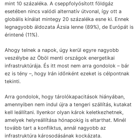
mint 10 százaléka. A cseppfolyósított földgáz
esetében nincs valódi alternatív útvonal, így ott a
globális kínálat mintegy 20 százaléka esne ki. Ennek
legnagyobb áldozata Ázsia lenne (89%), de Európát is
érintené (11%).
Ahogy telnek a napok, úgy kerül egyre nagyobb
veszélybe az Öböl menti országok energetikai
infrastruktúrája. És itt most nem arra gondolok – bár
ez is tény –, hogy Irán időnként ezeket is célpontnak
tekinti.
Arra gondolok, hogy tárolókapacitások hiányában,
amennyiben nem indul újra a tengeri szállítás, kutakat
kell leállítani. Ilyenkor olyan károk keletkezhetnek,
amelyek helyreállítása hónapokig is eltarthat. Minél
tovább tart a konfliktus, annál nagyobb az
infrastruktúra károsodásának kockázata.