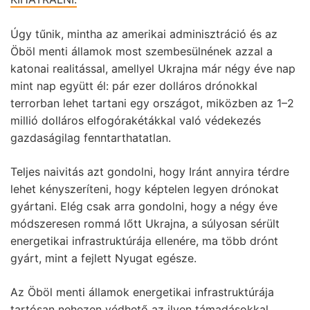
Úgy tűnik, mintha az amerikai adminisztráció és az
Öböl menti államok most szembesülnének azzal a
katonai realitással, amellyel Ukrajna már négy éve nap
mint nap együtt él: pár ezer dolláros drónokkal
terrorban lehet tartani egy országot, miközben az 1–2
millió dolláros elfogórakétákkal való védekezés
gazdaságilag fenntarthatatlan.
Teljes naivitás azt gondolni, hogy Iránt annyira térdre
lehet kényszeríteni, hogy képtelen legyen drónokat
gyártani. Elég csak arra gondolni, hogy a négy éve
módszeresen rommá lőtt Ukrajna, a súlyosan sérült
energetikai infrastruktúrája ellenére, ma több drónt
gyárt, mint a fejlett Nyugat egésze.
Az Öböl menti államok energetikai infrastruktúrája
tartósan nehezen védhető az ilyen támadásokkal