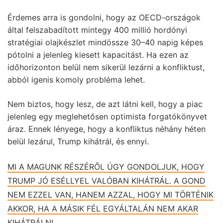
Érdemes arra is gondolni, hogy az OECD-országok
által felszabadított mintegy 400 millió hordónyi
stratégiai olajkészlet mindössze 30–40 napig képes
pótolni a jelenleg kiesett kapacitást. Ha ezen az
időhorizonton belül nem sikerül lezárni a konfliktust,
abból igenis komoly probléma lehet.
Nem biztos, hogy lesz, de azt látni kell, hogy a piac
jelenleg egy meglehetősen optimista forgatókönyvet
áraz. Ennek lényege, hogy a konfliktus néhány héten
belül lezárul, Trump kihátrál, és ennyi.
MI A MAGUNK RÉSZÉRŐL ÚGY GONDOLJUK, HOGY
TRUMP JÓ ESÉLLYEL VALÓBAN KIHÁTRÁL. A GOND
NEM EZZEL VAN, HANEM AZZAL, HOGY MI TÖRTÉNIK
AKKOR, HA A MÁSIK FÉL EGYÁLTALÁN NEM AKAR
KIHÁTRÁLNI.