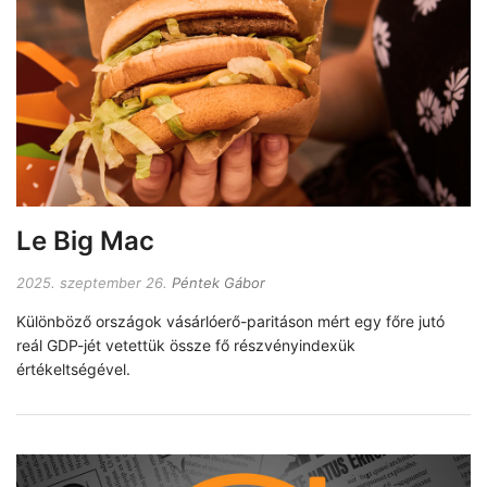
Le Big Mac
2025. szeptember 26.
Péntek Gábor
Különböző országok vásárlóerő-paritáson mért egy főre jutó
reál GDP-jét vetettük össze fő részvényindexük
értékeltségével.