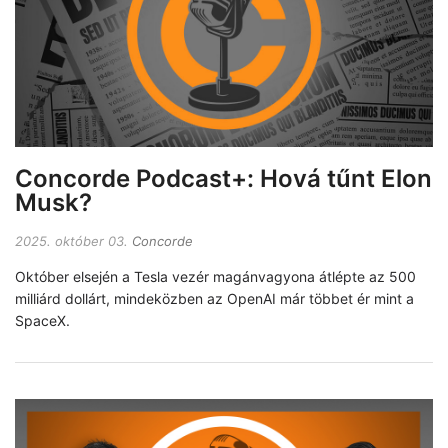
Concorde Podcast+: Hová tűnt Elon
Musk?
2025. október 03.
Concorde
Október elsején a Tesla vezér magánvagyona átlépte az 500
milliárd dollárt, mindeközben az OpenAI már többet ér mint a
SpaceX.