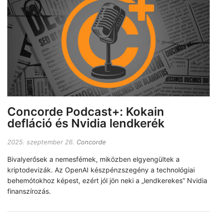
Concorde Podcast+: Kokain
defláció és Nvidia lendkerék
2025. szeptember 26.
Concorde
Bivalyerősek a nemesfémek, miközben elgyengültek a
kriptodevizák. Az OpenAI készpénzszegény a technológiai
behemótokhoz képest, ezért jól jön neki a „lendkerekes” Nvidia
finanszírozás.