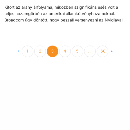
Kitört az arany árfolyama, miközben szignifikáns esés volt a
teljes hozamgörbén az amerikai államkötvényhozamoknál.
Broadcom úgy döntött, hogy beszáll versenyezni az Nvidiával.
Previous
Next
«
1
2
3
4
5
…
60
»