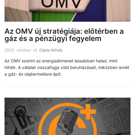
Az OMV új stratégiája: előtérben a
gáz és a pénzügyi fegyelem
2025. október 14.
Gajda Mihály
Az OMV szerint az energiaátmenet lassabban halad, mint
hitték. A vállalat visszafogja zöld beruházásait, miközben ismét
a gáz- és olajtermelésre épít.