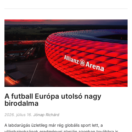
A futball Európa utolsó nagy
birodalma
2026. július 16.
Jónap Richárd
A labdarúgás üzletileg már rég globális sport lett, a
világbajnokságok eredményei alapján azonban továbbra is