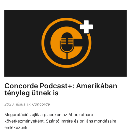
Concorde Podcast+: Amerikában
tényleg ütnek is
2026. július 17.
Concorde
Megarotáció zajlik a piacokon az AI bozótharc
következményeként. Szántó Imrére és briliáns mondásaira
emlékezünk.