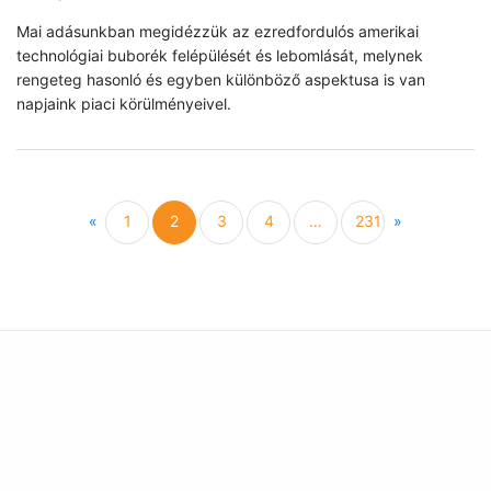
Mai adásunkban megidézzük az ezredfordulós amerikai
technológiai buborék felépülését és lebomlását, melynek
rengeteg hasonló és egyben különböző aspektusa is van
napjaink piaci körülményeivel.
Previous
Next
«
1
2
3
4
…
231
»