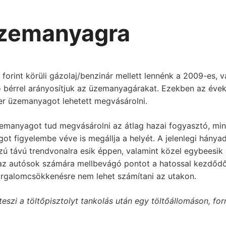
üzemanyagra
 forint körüli gázolaj/benzinár mellett lennénk a 2009-es, 
tó bérrel arányosítjuk az üzemanyagárakat. Ezekben az éve
ter üzemanyagot lehetett megvásárolni.
zemanyagot tud megvásárolni az átlag hazai fogyasztó, min
agot figyelembe véve is megállja a helyét. A jelenlegi hánya
ú távú trendvonalra esik éppen, valamint közel egybeesik a
az autósok számára mellbevágó pontot a hatossal kezdőd
orgalomcsökkenésre nem lehet számítani az utakon.
eszi a töltőpisztolyt tankolás után egy töltőállomáson, for