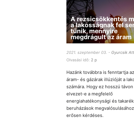
A rezsicsökkentés m
a lakosságnak fel s
tűnik, mennyire
megdrágult az áram
2021. szeptember 03.
Gyurcsik Att
Olvasási idő:
2 p
Hazánk továbbra is fenntartja a
áram- és gázárak illúzióját a la
számára. Hogy ez hosszú távon
elvezet-e a megfelelő
energiahatékonysági és takarék
beruházások megvalósulásához
erősen kérdéses.