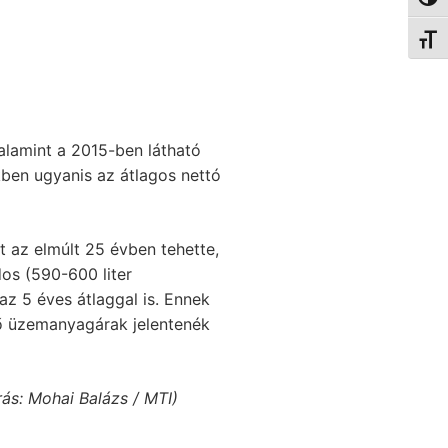
Nagy 
Betűm
valamint a 2015-ben látható
kben ugyanis az átlagos nettó
t az elmúlt 25 évben tehette,
dos (590-600 liter
z 5 éves átlaggal is. Ennek
ő üzemanyagárak jelentenék
rás: Mohai Balázs / MTI)