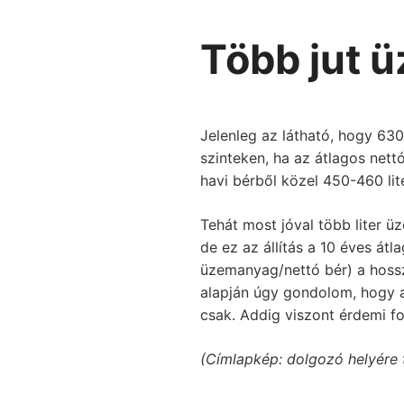
Több jut 
Jelenleg az látható, hogy 630
szinteken, ha az átlagos net
havi bérből közel 450-460 li
Tehát most jóval több liter ü
de ez az állítás a 10 éves átl
üzemanyag/nettó bér) a hossz
alapján úgy gondolom, hogy 
csak. Addig viszont érdemi f
(Címlapkép: dolgozó helyére t