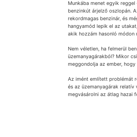
Munkába menet egyik reggel –
benzinkút árjelző oszlopán. A
rekordmagas benzinár, és még
hangyamód lepik el az utakat
akik hozzám hasonló módon na
Nem véletlen, ha felmerül be
üzemanyagárakból? Mikor csill
meggondolja az ember, hogy b
Az imént említett problémát 
és az üzemanyagárak relatív 
megvásárolni az átlag hazai f