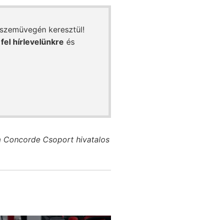
 szemüvegén keresztül!
 fel hírlevelünkre
és
a Concorde Csoport hivatalos