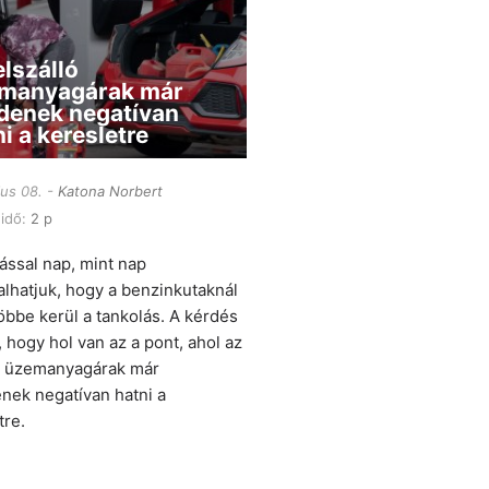
elszálló
manyagárak már
denek negatívan
i a keresletre
ius 08.
Katona Norbert
 idő:
2 p
zással nap, mint nap
alhatjuk, hogy a benzinkutaknál
öbbe kerül a tankolás. A kérdés
, hogy hol van az a pont, ahol az
ó üzemanyagárak már
nek negatívan hatni a
tre.