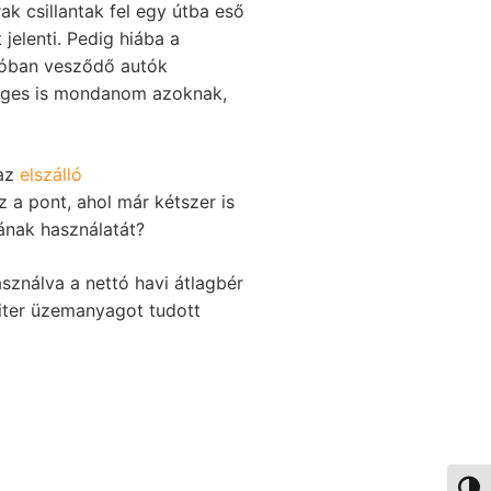
k csillantak fel egy útba eső
jelenti. Pedig hiába a
ugóban vesződő autók
sleges is mondanom azoknak,
 az
elszálló
 a pont, ahol már kétszer is
ának használatát?
sználva a nettó havi átlagbér
liter üzemanyagot tudott