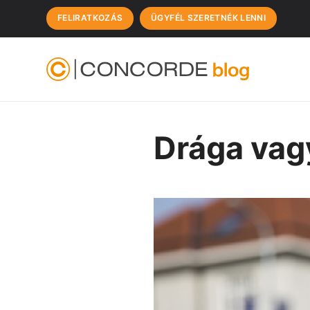
FELIRATKOZÁS
ÜGYFÉL SZERETNÉK LENNI
Drága vag