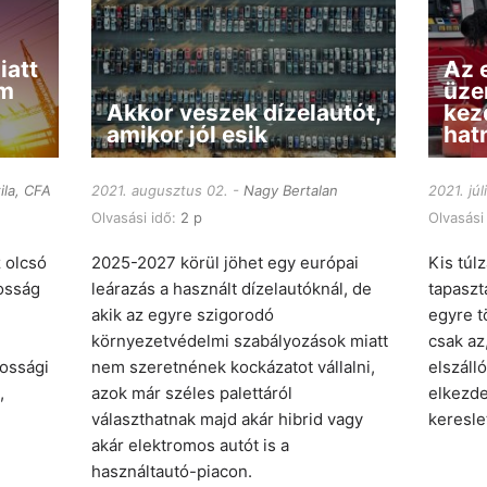
iatt
Az 
em
üze
Akkor veszek dízelautót,
kez
amikor jól esik
hatn
ila, CFA
2021. augusztus 02.
Nagy Bertalan
2021. júl
Olvasási idő:
2 p
Olvasási
z olcsó
2025-2027 körül jöhet egy európai
Kis túl
kosság
leárazás a használt dízelautóknál, de
tapaszt
akik az egyre szigorodó
egyre t
környezetvédelmi szabályozások miatt
csak az
ossági
nem szeretnének kockázatot vállalni,
elszáll
,
azok már széles palettáról
elkezde
választhatnak majd akár hibrid vagy
keresle
akár elektromos autót is a
használtautó-piacon.