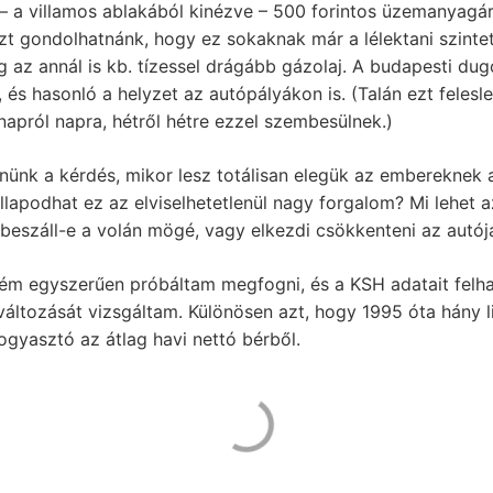
 a villamos ablakából kinézve – 500 forintos üzemanyagára
zt gondolhatnánk, hogy ez sokaknak már a lélektani szintet 
 az annál is kb. tízessel drágább gázolaj. A budapesti d
, és hasonló a helyzet az autópályákon is. (Talán ezt fele
pról napra, hétről hétre ezzel szembesülnek.)
nnünk a kérdés, mikor lesz totálisan elegük az embereknek
apodhat ez az elviselhetetlenül nagy forgalom? Mi lehet az
eszáll-e a volán mögé, vagy elkezdi csökkenteni az autój
rém egyszerűen próbáltam megfogni, és a KSH adatait felha
változását vizsgáltam. Különösen azt, hogy 1995 óta hány 
ogyasztó az átlag havi nettó bérből.