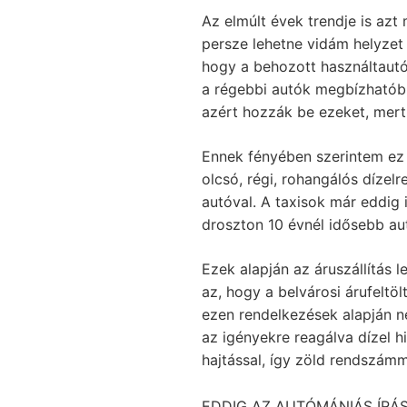
Az elmúlt évek trendje is azt
persze lehetne vidám helyzet 
hogy a behozott használtautók
a régebbi autók megbízhatóbb
azért hozzák be ezeket, mert 
Ennek fényében szerintem ez a
olcsó, régi, rohangálós dízel
autóval. A taxisok már eddig
droszton 10 évnél idősebb au
Ezek alapján az áruszállítás le
az, hogy a belvárosi árufeltö
ezen rendelkezések alapján n
az igényekre reagálva dízel h
hajtással, így zöld rendszámma
EDDIG AZ AUTÓMÁNIÁS ÍRÁ