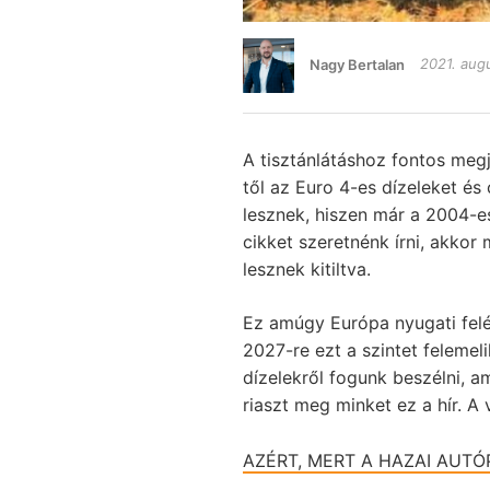
Nagy Bertalan
2021. aug
A tisztánlátáshoz fontos meg
től az Euro 4-es dízeleket és
lesznek, hiszen már a 2004-es
cikket szeretnénk írni, akkor
lesznek kitiltva.
Ez amúgy Európa nyugati fel
2027-re ezt a szintet felemeli
dízelekről fogunk beszélni, a
riaszt meg minket ez a hír. A v
AZÉRT, MERT A HAZAI AUTÓ