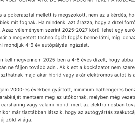
 a pókerasztal mellett is megszokott, nem az a kérdés, h
biek mit fognak. Ha mindenki azt árazza, hogy a dízel forr
i. Azaz véleményem szerint 2025-2027 körül lehet egy euró
 már a megvetett technológiát fogják benne látni, míg ide
ni mondjuk 4-6 év autópályás ingázást.
on kell megvennem 2025-ben a 4-6 éves dízelt, hogy abba
án ne fájjon tovább adni. Akik ezt a kockázatot nem szere
aszthatnak majd akár hibrid vagy akár elektromos autót is 
am 2000-es években gyártott, minimum hathengeres benzinf
darabkáját mentsem meg az utókornak, melyben még vezetni 
 carsharing vagy valami hibrid, mert az elektromosban tová
ikor már tisztábban látszik, hogy az autógyártás zsákutcáj
új zöld világa.