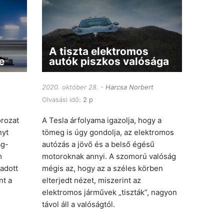
A tiszta elektromos
e
autók piszkos valósága
2020. október 28.
Harcsa Norbert
Olvasási idő:
2 p
rozat
A Tesla árfolyama igazolja, hogy a
nyt
tömeg is úgy gondolja, az elektromos
ag-
autózás a jövő és a belső égésű
m
motoroknak annyi. A szomorú valóság
adott
mégis az, hogy az a széles körben
nt a
elterjedt nézet, miszerint az
elektromos járművek „tiszták”, nagyon
távol áll a valóságtól.