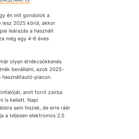
ogy én mit gondolok a
ó lesz 2025 körül, akkor
pai leárazás a használt
haza még egy 4-6 éves
 már olyan értékcsökkenés
tnék bevállalni, azok 2025-
a használtautó-piacon.
alóját, amit forró zsírba
is kellett. Napi
bbra sem hiszek, de erre ráér
a a teljesen elektromos 2,5