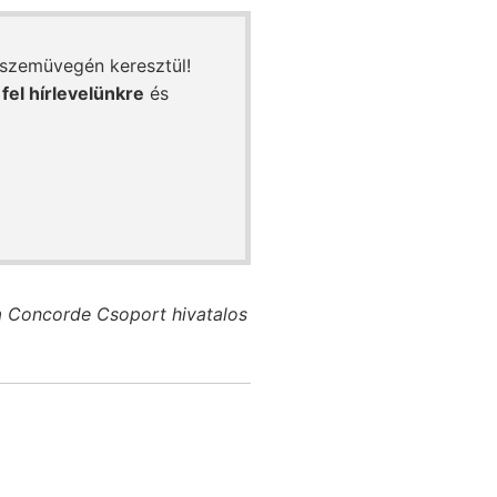
 szemüvegén keresztül!
 fel hírlevelünkre
és
a Concorde Csoport hivatalos