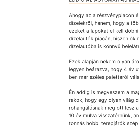
Ahogy az a részvénypiacon és
dízelekről, hanem, hogy a töb
ezeket a lapokat el kell dobn
dízelautók piacán, hiszen ők
dízelautóba is könnyű belelát
Ezek alapján nekem olyan ár
legyen beárazva, hogy 4 év ut
ben már széles palettáról vál
Én addig is megveszem a mag
rakok, hogy egy olyan világ 
rohangálósnak meg ott lesz a
10 év múlva visszatérnünk, am
tonnás hobbi terepjárók szép 