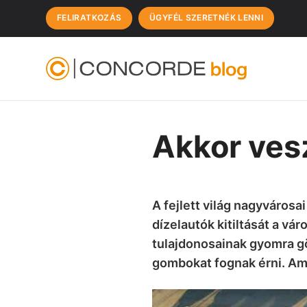
FELIRATKOZÁS
ÜGYFÉL SZERETNÉK LENNI
Akkor vesz
A fejlett világ nagyvárosa
dízelautók kitiltását a vár
tulajdonosainak gyomra gö
gombokat fognak érni. Ami 