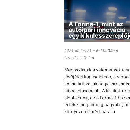
A Forma-1, mint az
autóipari innováció
egyik kulcsszereplőj
2021. június 21.
Bukta Gábor
Olvasási idő:
2 p
Megoszlanak a vélemények a so
jövőjével kapcsolatban, a verse
sokan kritizálják nagy károsany
kibocsátása miatt. A kritikák ne
alaptalanok, de a Forma-1 hozzá
értéke még mindig nagyobb, mi
környezetre mért hatása.