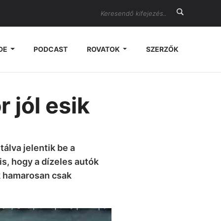
Search
DE
PODCAST
ROVATOK
SZERZŐK
 jól esik
álva jelentik be a
lis, hogy a dízeles autók
ik hamarosan csak