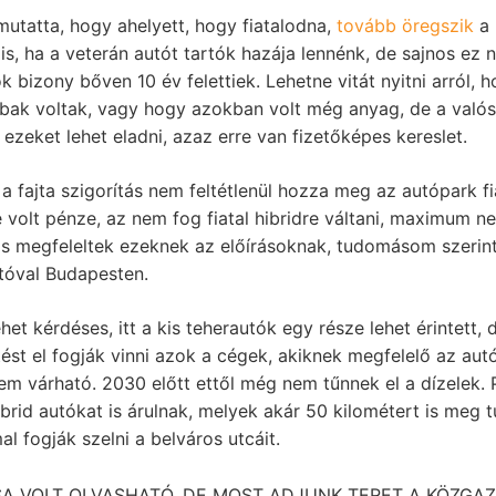
 mutatta, hogy ahelyett, hogy fiatalodna,
tovább öregszik
a 
is, ha a veterán autót tartók hazája lennénk, de sajnos ez 
 bizony bőven 10 év felettiek. Lehetne vitát nyitni arról,
ak voltak, vagy hogy azokban volt még anyag, de a valós
ezeket lehet eladni, azaz erre van fizetőképes kereslet.
 fajta szigorítás nem feltétlenül hozza meg az autópark fi
re volt pénze, az nem fog fiatal hibridre váltani, maximum n
 is megfeleltek ezeknek az előírásoknak, tudomásom szerin
tóval Budapesten.
het kérdéses, itt a kis teherautók egy része lehet érintett, d
ltést el fogják vinni azok a cégek, akiknek megfelelő az au
em várható. 2030 előtt ettől még nem tűnnek el a dízelek. 
ibrid autókat is árulnak, melyek akár 50 kilométert is meg 
l fogják szelni a belváros utcáit.
SA VOLT OLVASHATÓ.
DE MOST ADJUNK TERET A KÖZGAZ