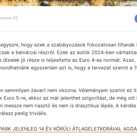
usztus 02.
jegyezni, hogy ezek a szabályozások fokozatosan tiltanák k
 csak a belvárosi részről. Ezek az autók 2024-ben várható
 dízelek jó része is teljesítette az Euro 4-es normát. Azaz
 mondhatnánk egyszerűen azt is, hogy a tervezet szerint a 
én semmilyen zavart nem okozna. Véleményem szerint ez i
k Euro 5-re, akkor az már jelenthet szigorítást, de még ott 
mi messze nem riasztó és nem is drasztikus lépés. A kérdés
álasz pedig triviális.
PARK JELENLEG 14 ÉV KÖRÜLI ÁTLAGÉLETKORÁVAL AGG