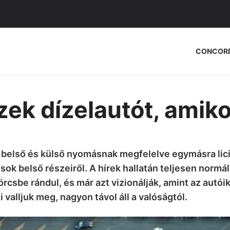
CONCOR
ek dízelautót, amikor
i belső és külső nyomásnak megfelelve egymásra licit
osok belső részeiről. A hírek hallatán teljesen normá
rcsbe rándul, és már azt vizionálják, amint az autó
valljuk meg, nagyon távol áll a valóságtól.