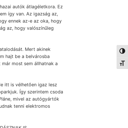
hazai autók átlagéletkora. Ez
nem így van. Az igazság az,
 hogy ennek az-e az oka, hogy
ág az, hogy valószínűleg
atalodását. Mert akinek
Nagy 
em hajt be a belvárosba
t már most sem állhatnak a
Betűm
e itt is vélhetően igaz lesz
tóparkjuk. Így szerintem csoda
Pláne, mivel az autógyártók
tudnak tenni elektromos
DÁSZNAK IS.