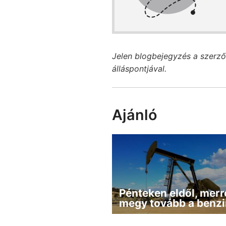
Jelen blogbejegyzés a szerző
álláspontjával.
Ajánló
Pénteken eldől, merr
megy tovább a benzi