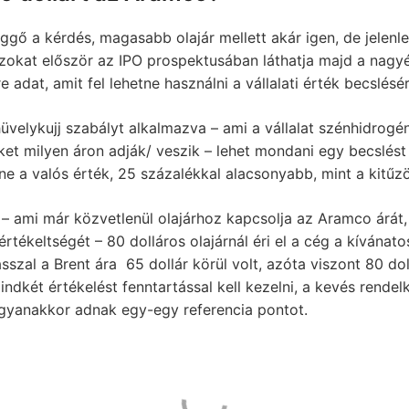
ggő a kérdés, magasabb olajár mellett akár igen, de jelen
azokat először az IPO prospektusában láthatja majd a nagy
e adat, amit fel lehetne használni a vállalati érték becslésér
velykujj szabályt alkalmazva – ami a vállalat szénhidrogén 
et milyen áron adják/ veszik – lehet mondani egy becslést 
nne a valós érték, 25 százalékkal alacsonyabb, mint a kitűzött
, – ami már közvetlenül olajárhoz kapcsolja az Aramco árát
rtékeltségét – 80 dolláros olajárnál éri el a cég a kívánat
sszal a Brent ára 65 dollár körül volt, azóta viszont 80 do
dkét értékelést fenntartással kell kezelni, a kevés rendel
 ugyanakkor adnak egy-egy referencia pontot.