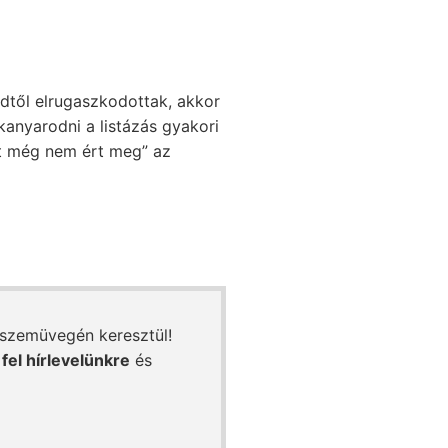
ldtől elrugaszkodottak, akkor
kanyarodni a listázás gyakori
et még nem ért meg” az
 szemüvegén keresztül!
 fel hírlevelünkre
és