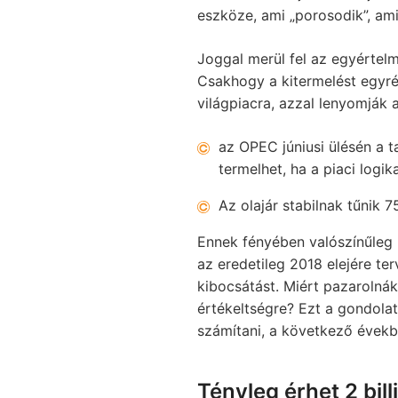
eszköze, ami „porosodik”, am
Joggal merül fel az egyértel
Csakhogy a kitermelést egyrés
világpiacra, azzal lenyomják 
az OPEC júniusi ülésén a 
termelhet, ha a piaci logika
Az olajár stabilnak tűnik 7
Ennek fényében valószínűleg 
az eredetileg 2018 elejére t
kibocsátást. Miért pazarolnák
értékeltségre? Ezt a gondola
számítani, a következő évekb
Tényleg érhet 2 bil