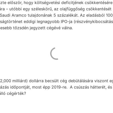
te először, hogy költségvetési deficitjének csökkentésére
a – utóbbi egy széleskörű, az olajfüggőség csökkentését cé
 Saudi Aramco tulajdonának 5 százalékát. Az eladásból 100 
aságtörténet eddigi legnagyobb IPO-ja (részvénykibocsátá
kesebb tőzsdén jegyzett cégévé válna.
 (2,000 milliárd) dollárra becsült cég debütálására viszont e
stázás időpontját, most épp 2019-re. A csúszás hátterét, és
 álló cégérték?