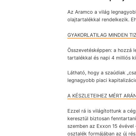
Az Aramco a világ legnagyobb
olajtartalékkal rendelkezik. E
GYAKORLATILAG MINDEN TI
Összevetésképpen: a hozzá le
tartalékkal és napi 4 milliós k
Látható, hogy a szaúdiak „csa
legnagyobb piaci kapitalizáci
A KÉSZLETEIHEZ MÉRT ARÁN
Ezzel rá is világítottunk a cé
keresztül biztosan fenntartani
szemben az Exxon 15 évével –
osztalék formájában az új r