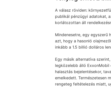
A válasz röviden: környezetfü
publikál pénzügyi adatokat, 
korlátozottan áll rendelkezésr
Mindenesetre, egy egyszerű hü
azt, hogy a hasonló olajmezők
inkább a 1.5 billió dolláros le
Egy másik alternatíva szerint
legközelebb álló ExxonMobil é
halasztás bejelentésekor, tava
emelkedett. Természetesen min
rengeteg feltételezés miatt,