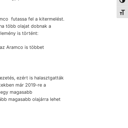
Nagy 
Betűm
co futassa fel a kitermelést.
 ha több olajat dobnak a
lemény is történt:
 az Aramco is többet
zetés, ezért is halasztgatták
etekben már 2019-re a
ég egy magasabb
ább magasabb olajárra lehet