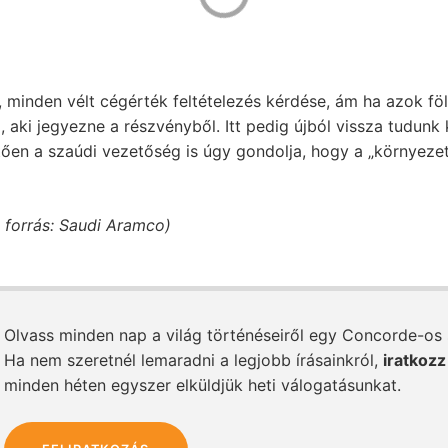
e, minden vélt cégérték feltételezés kérdése, ám ha azok fö
 aki jegyezne a részvényből. Itt pedig újból vissza tudunk 
etően a szaúdi vezetőség is úgy gondolja, hogy a „környez
, forrás: Saudi Aramco)
Olvass minden nap a világ történéseiről egy Concorde-os
Ha nem szeretnél lemaradni a legjobb írásainkról,
iratkozz
minden héten egyszer elküldjük heti válogatásunkat.