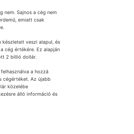
leg nem. Sajnos a cég nem
érdemű, emiatt csak
e.
készleteit veszi alapul, és
a cég értékére. Ez alapján
 2 billió dollár.
, felhasználva a hozzá
os cégértéket. Az újabb
llár közelébe
kezésre álló információ és