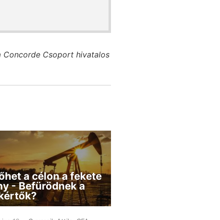
a Concorde Csoport hivatalos
őhet a célon a fekete
ny - Befürödnek a
kértők?