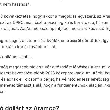
it nem hasznosít.
mű következtetés, hogy akkor a megoldás egyszerű: az Aram
zt az OPEC, másrészt a piaci logika is korlátozza, hiszen
az olajárat. Az Aramco szempontjából most két kedvező fej
tagországok a kitermelési kvóták emeléséről döntöttek, így
 diktálta korlát továbbra is áll.
5 dolláros szinten.
még magasabb olajárra vár a tőzsdére lépéshez a szaúdi ve
ervezett bevezetést előbb 2018 közepére, majd az utóbbi h
 és adnák el „olcsón” a céget, ha vélhetőlen lesz lehetős
tmenetet támasztja alá, hogy a fundamentumok alapján ink
en.
lió dollárt az Aramco?