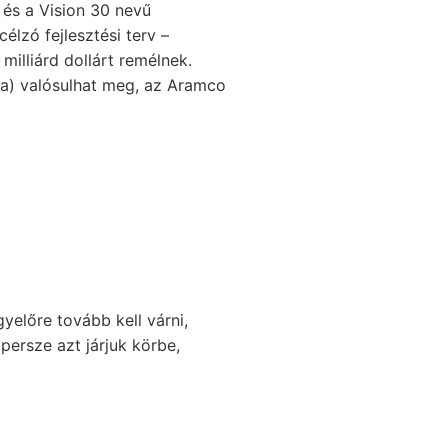
 és a Vision 30 nevű
lzó fejlesztési terv –
milliárd dollárt remélnek.
sa) valósulhat meg, az Aramco
gyelőre tovább kell várni,
 persze azt járjuk körbe,