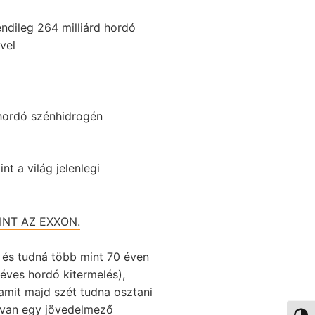
ndileg 264 milliárd hordó
vel
 hordó szénhidrogén
t a világ jelenlegi
INT AZ EXXON
.
 – és tudná több mint 70 éven
 éves hordó kitermelés),
amit majd szét tudna osztani
 van egy jövedelmező