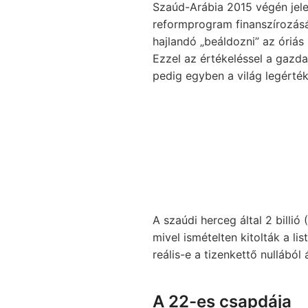
Szaúd-Arábia 2015 végén jelez
reformprogram finanszírozásár
hajlandó „beáldozni” az óriás
Ezzel az értékeléssel a gazd
pedig egyben a világ legérté
A szaúdi herceg által 2 billió
mivel ismételten kitolták a li
reális-e a tizenkettő nullából
A 22-es csapdája