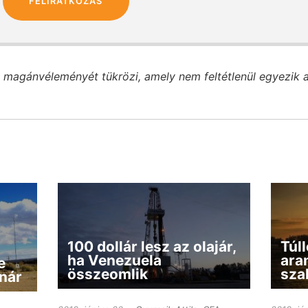
FELIRATKOZÁS
 magánvéleményét tükrözi, amely nem feltétlenül egyezik 
100 dollár lesz az olajár,
Túll
ha Venezuela
ara
e
összeomlik
sza
nár