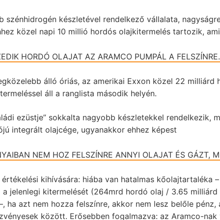
 szénhidrogén készletével rendelkező vállalata, nagyságre
hhez közel napi 10 millió hordós olajkitermelés tartozik, ami
ZEDIK HORDÓ OLAJAT AZ ARAMCO PUMPÁL A FELSZÍNRE.
gközelebb álló óriás, az amerikai Exxon közel 22 milliárd
itermeléssel áll a ranglista második helyén.
ládi ezüstje” sokkalta nagyobb készletekkel rendelkezik, min
ójú integrált olajcége, ugyanakkor ehhez képest
YAIBAN NEM HOZ FELSZÍNRE ANNYI OLAJAT ÉS GÁZT, M
g értékelési kihívására: hiába van hatalmas kőolajtartaléka
 a jelenlegi kitermelését (264mrd hordó olaj / 3.65 milliárd
, ha azt nem hozza felszínre, akkor nem lesz belőle pénz, 
észvényesek között. Erősebben fogalmazva: az Aramco-nak