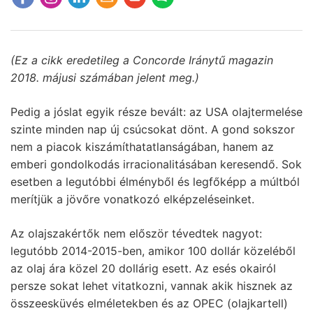
(Ez a cikk eredetileg a Concorde Iránytű magazin
2018. májusi számában jelent meg.)
Pedig a jóslat egyik része bevált: az USA olajtermelése
szinte minden nap új csúcsokat dönt. A gond sokszor
nem a piacok kiszámíthatatlanságában, hanem az
emberi gondolkodás irracionalitásában keresendő. Sok
esetben a legutóbbi élményből és legfőképp a múltból
merítjük a jövőre vonatkozó elképzeléseinket.
Az olajszakértők nem először tévedtek nagyot:
legutóbb 2014-2015-ben, amikor 100 dollár közeléből
az olaj ára közel 20 dollárig esett. Az esés okairól
persze sokat lehet vitatkozni, vannak akik hisznek az
összeesküvés elméletekben és az OPEC (olajkartell)