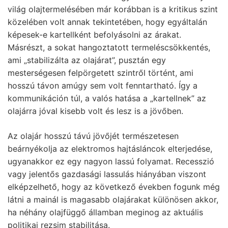
világ olajtermelésében már korábban is a kritikus szint
közelében volt annak tekintetében, hogy egyáltalán
képesek-e kartellként befolyásolni az árakat.
Másrészt, a sokat hangoztatott termeléscsökkentés,
ami „stabilizálta az olajárat”, pusztán egy
mesterségesen felpörgetett szintről történt, ami
hosszú távon amúgy sem volt fenntartható. Így a
kommunikáción túl, a valós hatása a „kartellnek” az
olajárra jóval kisebb volt és lesz is a jövőben.
Az olajár hosszú távú jövőjét természetesen
beárnyékolja az elektromos hajtásláncok elterjedése,
ugyanakkor ez egy nagyon lassú folyamat. Recesszió
vagy jelentős gazdasági lassulás hiányában viszont
elképzelhető, hogy az következő években fogunk még
látni a mainál is magasabb olajárakat különösen akkor,
ha néhány olajfüggő államban meginog az aktuális
politikai rezsim stabilitása.