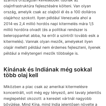
olajinfrastruktúra fejlesztésére költeni. Van olyan
ország, amelyik csak az olajból él és a 100 dolláros
olajárhoz szokott. Ilyen például Venezuela ahol a
2014-es 2,4 millió hordós napi kitermelés mára 1,5
millió hordóra olvadt (és a politikai rendszer is
beleroppanhat abba, ha erről a szintről tovább esik a
kitermelés). Vannak olyan mezők, amelyeket ilyen
olajár mellett például nem érdemes fejleszteni, ilyenek
például a mélytengeri mezők többsége is.
Kínának és Indiának még sokkal
több olaj kell
Miközben a piac csak az amerikai kitermelésre
koncentrált, volt még egy tényező, ami tavaly jelentős
meglepetést okozott: a kereslet vártnál nagyobb
bővülése. Mind Kína, mind India jelentősen növelte a