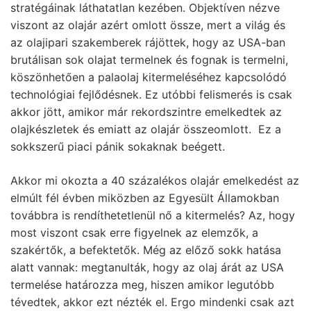
stratégáinak láthatatlan kezében. Objektíven nézve
viszont az olajár azért omlott össze, mert a világ és
az olajipari szakemberek rájöttek, hogy az USA-ban
brutálisan sok olajat termelnek és fognak is termelni,
köszönhetően a palaolaj kitermeléséhez kapcsolódó
technológiai fejlődésnek. Ez utóbbi felismerés is csak
akkor jött, amikor már rekordszintre emelkedtek az
olajkészletek és emiatt az olajár összeomlott. Ez a
sokkszerű piaci pánik sokaknak beégett.
Akkor mi okozta a 40 százalékos olajár emelkedést az
elmúlt fél évben miközben az Egyesült Államokban
továbbra is rendíthetetlenül nő a kitermelés? Az, hogy
most viszont csak erre figyelnek az elemzők, a
szakértők, a befektetők. Még az előző sokk hatása
alatt vannak: megtanulták, hogy az olaj árát az USA
termelése határozza meg, hiszen amikor legutóbb
tévedtek, akkor ezt nézték el. Ergo mindenki csak azt