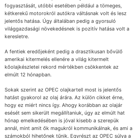
fogyasztását, utóbbi esetében például a tömeges,
kétkerekű motorokról autókra váltásnak volt és lesz
jelentős hatása. Úgy általában pedig a gyorsuló
világgazdasági növekedésnek is pozitív hatása volt a
keresletre.
A fentiek eredőjeként pedig a drasztikusan bővülő
amerikai kitermelés ellenére a világ kitermelt
kőolajkészletei rekord mértékben csökkentek az
elmúlt 12 hónapban.
Sokak szerint az OPEC olajkartell most is jelentős
hatást gyakorol az olaj árára. Az külön cikket érne,
hogy ez miért nincs így. Ahogy korábban az olajár
esését sem sikerült megállítaniuk, úgy az elmúlt hat
hónap emelkedésében is jóval kisebb a szerepük
annál, mint amit ők magukról kommunikálnak, és ami a
számokból hihetőnek tűnik. Egyrészt az OPEC súlya a