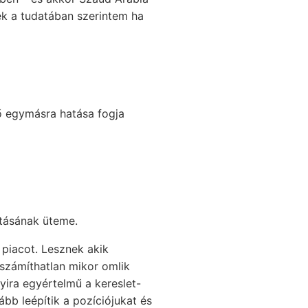
ek a tudatában szerintem ha
ő egymásra hatása fogja
atásának üteme.
 piacot. Lesznek akik
számíthatlan mikor omlik
yira egyértelmű a kereslet-
ább leépítik a pozíciójukat és