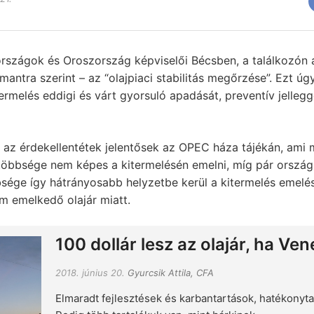
szágok és Oroszország képviselői Bécsben, a találkozón a
t mantra szerint – az “olajpiaci stabilitás megőrzése”. Ezt úg
termelés eddigi és várt gyorsuló apadását, preventív jellegg
y az érdekellentétek jelentősek az OPEC háza tájékán, ami 
öbbsége nem képes a kitermelésén emelni, míg pár ország
bsége így hátrányosabb helyzetbe kerül a kitermelés emelé
m emelkedő olajár miatt.
100 dollár lesz az olajár, ha Ve
2018. június 20.
Gyurcsik Attila, CFA
Elmaradt fejlesztések és karbantartások, hatékonyt