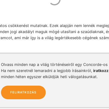
atos csökkenést mutatnak. Ezek alapján nem lennék meglep
inden jogi akadályt maguk mögé utasítani a szaúdiaknak, és
Aramcot, ami már így is a világ legértékesebb cégének számí
Olvass minden nap a világ történéseiről egy Concorde-os
Ha nem szeretnél lemaradni a legjobb írásainkról,
iratkozz
minden héten egyszer elküldjük heti válogatásunkat.
FELIRATKOZÁS