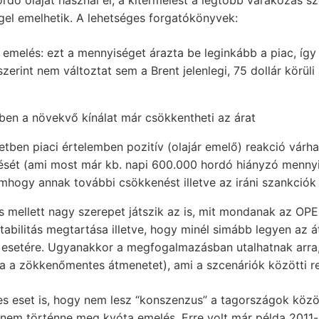
ordó olajat használ el, a kitermelést a legtöbb várakozás szer
gel emelhetik. A lehetséges forgatókönyvek:
melés: ezt a mennyiséget árazta be leginkább a piac, íg
erint nem változtat sem a Brent jelenlegi, 75 dollár körüli
en a növekvő kínálat már csökkentheti az árat
ben piaci értelemben pozitív (olajár emelő) reakció várh
sését (ami most már kb. napi 600.000 hordó hiányzó mennyi
emhogy annak további csökkenést illetve az iráni szankciók
 mellett nagy szerepet játszik az is, mit mondanak az OPE
stabilitás megtartása illetve, hogy minél simább legyen az 
 esetére. Ugyanakkor a megfogalmazásban utalhatnak arra,
va a zökkenőmentes átmenetet), ami a szcenáriók közötti re
s eset is, hogy nem lesz “konszenzus” a tagországok közöt
 nem történne meg kvóta emelés. Erre volt már példa 2011