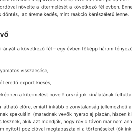
hordóval növelte a kitermelését a következő fél évben. Enn
 döntés, az áremelkedés, mint reakció kérészéletű lenne.
övő
 irányát a következő fél – egy évben főképp három tényez
olyamatos visszaesése,
ól eredő export kiesés,
seképpen a kitermelést növelő országok kínálatának felfutt
látható előre, emiatt inkább bizonytalanság jellemezheti a
ak spekulálni (maradnak vevők nyersolaj piacán, hiszen ki
és lesznek, akik azt mondják, hogy rövid távon már nem ann
em nyitott pozícióval megtapasztalni a történéseket (ők ink