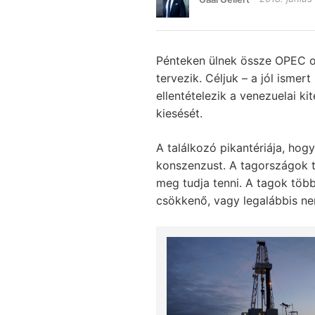
Pénteken ülnek össze OPEC or
tervezik. Céljuk – a jól ismer
ellentételezik a venezuelai ki
kiesését.
A találkozó pikantériája, hog
konszenzust. A tagországok t
meg tudja tenni. A tagok töb
csökkenő, vagy legalábbis ne