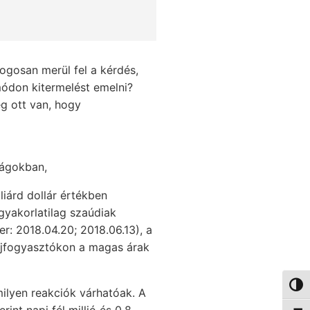
jogosan merül fel a kérdés,
módon kitermelést emelni?
g ott van, hogy
zágokban,
liárd dollár értékben
gyakorlatilag szaúdiak
r: 2018.04.20; 2018.06.13), a
lajfogyasztókon a magas árak
Nagy 
ilyen reakciók várhatóak. A