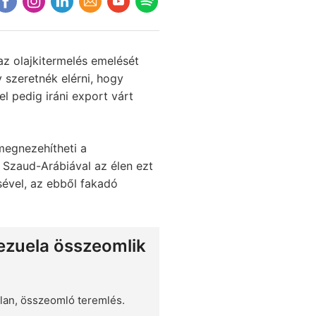
z olajkitermelés emelését
y szeretnék elérni, hogy
el pedig iráni export várt
megnezehítheti a
 Szaud-Arábiával az élen ezt
sével, az ebből fakadó
nezuela összeomlik
alan, összeomló teremlés.