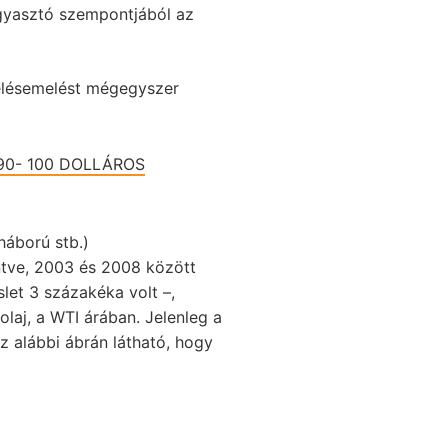
ogyasztó szempontjából az
melésemelést mégegyszer
90- 100 DOLLÁROS
háború stb.)
intve, 2003 és 2008 között
let 3 százakéka volt –,
olaj, a WTI árában. Jelenleg a
az alábbi ábrán látható, hogy