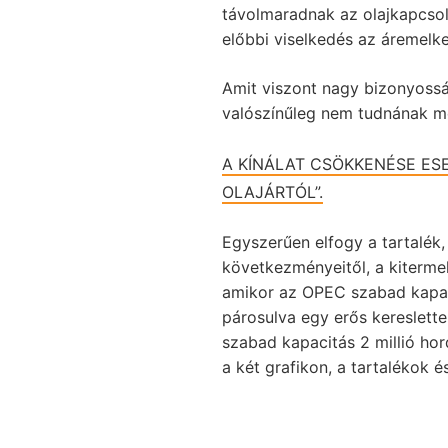
távolmaradnak az olajkapcsol
előbbi viselkedés az áremelk
Amit viszont nagy bizonyossá
valószínűleg nem tudnának me
A KÍNÁLAT CSÖKKENÉSE ES
OLAJÁRTÓL”.
Egyszerűen elfogy a tartalék,
következményeitől, a kitermel
amikor az OPEC szabad kapacit
párosulva egy erős kereslettel
szabad kapacitás 2 millió hord
a két grafikon, a tartalékok 