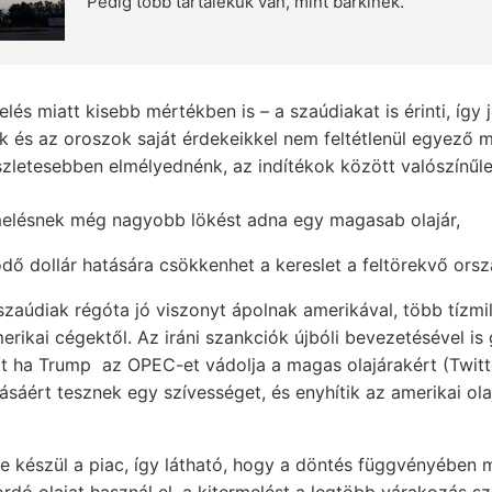
Pedig több tartalékuk van, mint bárkinek.
és miatt kisebb mértékben is – a szaúdiakat is érinti, így 
k és az oroszok saját érdekeikkel nem feltétlenül egyező 
szletesebben elmélyednénk, az indítékok között valószínűle
rmelésnek még nagyobb lökést adna egy magasab olajár,
ödő dollár hatására csökkenhet a kereslet a feltörekvő ors
szaúdiak régóta jó viszonyt ápolnak amerikával, több tízmil
rikai cégektől. Az iráni szankciók újbóli bevezetésével is 
t ha Trump az OPEC-et vádolja a magas olajárakért (Twitte
lásáért tesznek egy szívességet, és enyhítik az amerikai o
e készül a piac, így látható, hogy a döntés függvényében m