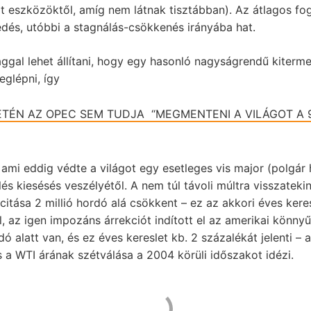
t eszközöktől, amíg nem látnak tisztábban). Az átlagos f
edés, utóbbi a stagnálás-csökkenés irányába hat.
ggal lehet állítani, hogy egy hasonló nagyságrendű kiter
glépni, így
ETÉN AZ OPEC SEM TUDJA “MEGMENTENI A VILÁGOT A 
 ami eddig védte a világot egy esetleges vis major (polgár 
és kiesésés veszélyétől. A nem túl távoli múltra visszatek
ása 2 millió hordó alá csökkent – ez az akkori éves keres
, az igen impozáns árrekciót indított el az amerikai könnyű
ó alatt van, és ez éves kereslet kb. 2 százalékát jelenti – 
és a WTI árának szétválása a 2004 körüli időszakot idézi.