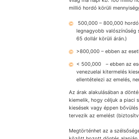
világ ma napi kb. 100 millió h
millió hordó körüli mennyiség
500,000 – 800,000 hordó e
legnagyobb valószínűség sz
65 dollár körüli árán.)
>800,000 – ebben az esetb
< 500,000 – ebben az eset
venezuelai kitermelés kie
ellentételezi az emelés, n
Az árak alakulásában a döntés
kiemelik, hogy céljuk a piaci 
kiesések vagy éppen bővülés
tervezik az emelést (biztosít
Megtörténhet az a szélsősége
között hozott döntés alapján