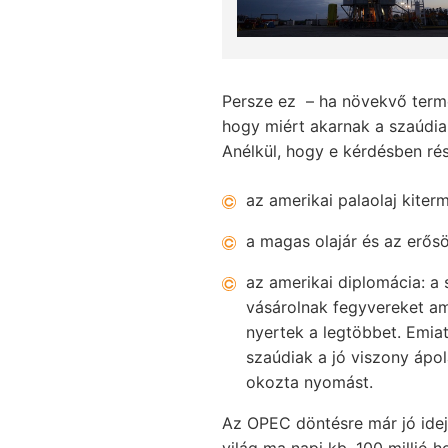
Persze ez – ha növekvő termel
hogy miért akarnak a szaúdia
Anélkül, hogy e kérdésben ré
az amerikai palaolaj kite
a magas olajár és az erős
az amerikai diplomácia: a 
vásárolnak fegyvereket ame
nyertek a legtöbbet. Emiat
szaúdiak a jó viszony ápo
okozta nyomást.
Az OPEC döntésre már jó idej