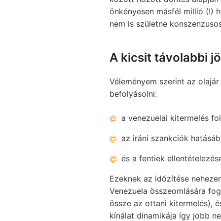
önkényesen másfél millió (!) 
nem is születne konszenzusos
A kicsit távolabbi j
Véleményem szerint az olajár
befolyásolni:
a venezuelai kitermelés f
az iráni szankciók hatásáb
és a fentiek ellentételezé
Ezeknek az időzítése nehezen 
Venezuela összeomlására fogn
össze az ottani kitermelés), 
kínálat dinamikája így jobb n