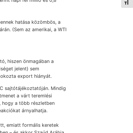
int napi fél millió és 0,8
Betűm
y ennek hatása közömbös, a
 árán. (Sem az amerikai, a WTI
ató, hiszen önmagában a
séget jelent) sem
 okozta export hiányát.
C sajtótájékoztatóján. Mindig
átmenet a várt teremlési
 hogy a több részletben
akciókat árnyalhatja.
t, emiatt formális keretek
-ben – és akkor Szaúd Arábia