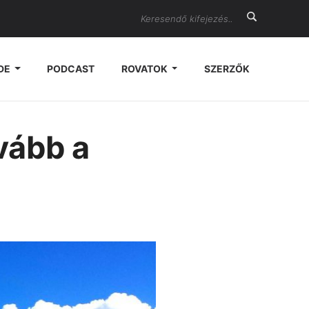
Search
DE
PODCAST
ROVATOK
SZERZŐK
vább a