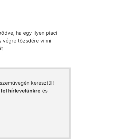
ődve, ha egy ilyen piaci
 végre tőzsdére vinni
t.
 szemüvegén keresztül!
 fel hírlevelünkre
és