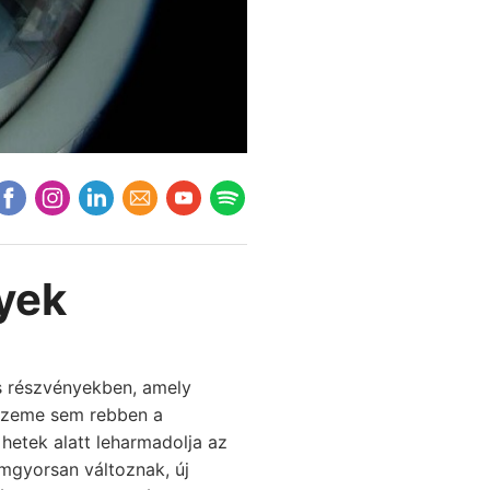
yek
s részvényekben, amely
 szeme sem rebben a
hetek alatt leharmadolja az
ámgyorsan változnak, új