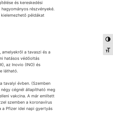
ítélése és kereskedési
t a hagyományos részvényeké.
l kielemezhető példákat
Nagy 
Betűm
amelyekről a tavaszi és a
eni hatásos védőoltás
, az Inovio (INO) és
 látható.
 a tavalyi évben. (Szemben
 a négy cégnél állapítható meg
lleni vakcina. A már említett
ezzel szemben a koronavírus
 a Pfizer idei napi gyertyás