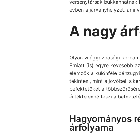
versenytársak bukkanhatnak fe
évben a járványhelyzet, ami v
A nagy ár
Olyan világgazdasági korban 
Emiatt (is) egyre kevesebb az
elemzők a különféle pénzügyi
tekinteni, mint a jövőbeli si
befektetőket a többszörösére
értéktelenné teszi a befekteté
Hagyományos ré
árfolyama