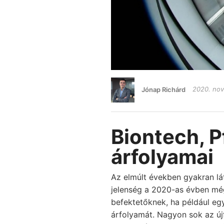
Jónap Richárd
2020. nov
Biontech, P
árfolyamai
Az elmúlt években gyakran l
jelenség a 2020-as évben még
befektetőknek, ha például eg
árfolyamát. Nagyon sok az újf