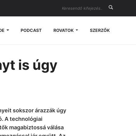
Search
DE
PODCAST
ROVATOK
SZERZŐK
yt is úgy
nyeit sokszor árazzák úgy
. A technológiai
etők magabiztossá válása
mozgással jár együtt. Az