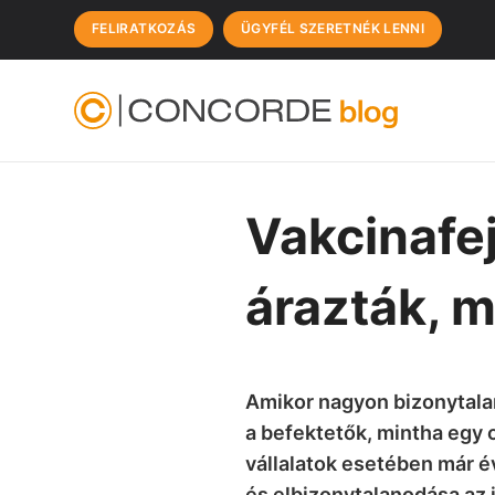
FELIRATKOZÁS
ÜGYFÉL SZERETNÉK LENNI
Vakcinafej
árazták, m
Amikor nagyon bizonytalan
a befektetők, mintha egy 
vállalatok esetében már é
és elbizonytalanodása az