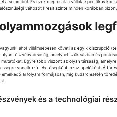
l a semmiből. És ezek még csak a vállalatspecifikus kockáz
alószínűségi változót kreált szinte minden korábban bizony
folyammozgások leg
vagyunk, ahol villámsebesen követi az egyik diszrupció (t
 olyan részvénytársaság, amelynél szűk sávban és pontosan
 mutatókat. Egyre több viszont az olyan társaság, amelyr
kerességre vonatkozó lehetőségként, azaz opcióként. Áttörés 
 emelkedő árfolyam formájában, míg kudarc esetén töredé
st.
szvények és a technológiai rés