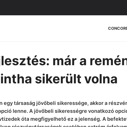
CONCOR
lesztés: már a remén
intha sikerült volna
 egy társaság jövőbeli sikeressége, akkor a részvé
opció lenne. A jövőbeli sikerességre vonatkozó opció
vtizedek óta megfigyelhető ez a jelenség. A befekt
 ilyen részvénytársaságok esetében extrém árfolyam