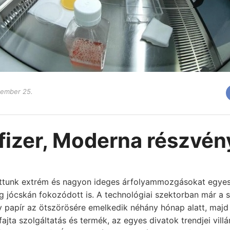
ember 25.
fizer,
Moderna részvén
áttunk extrém és nagyon ideges árfolyammozgásokat egye
 jócskán fokozódott is. A technológiai szektorban már a
y papír az ötszörösére emelkedik néhány hónap alatt, majd 
ajta szolgáltatás és termék, az egyes divatok trendjei vill