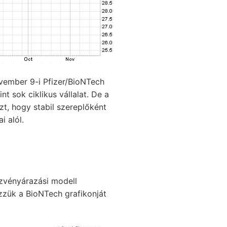
ovember 9-i Pfizer/BioNTech
nt sok ciklikus vállalat. De a
t, hogy stabil szereplőként
i alól.
szvényárazási modell
zzük a BioNTech grafikonját