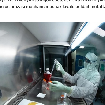
pciós árazási mechanizmusnak kiváló példáit mutattá