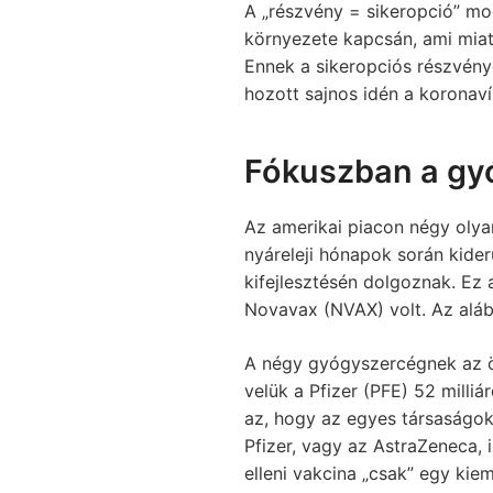
A „részvény = sikeropció” mo
környezete kapcsán, ami miat
Ennek a sikeropciós részvény
hozott sajnos idén a koronaví
Fókuszban a gy
Az amerikai piacon négy olya
nyáreleji hónapok során kider
kifejlesztésén dolgoznak. Ez
Novavax (NVAX) volt. Az aláb
A négy gyógyszercégnek az ös
velük a Pfizer (PFE) 52 milliá
az, hogy az egyes társaságok 
Pfizer, vagy az AstraZeneca, 
elleni vakcina „csak” egy kie