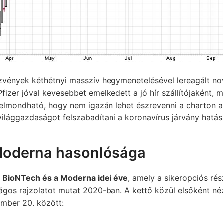
észvények kéthétnyi masszív hegymenetelésével lereagált n
fizer jóval kevesebbet emelkedett a jó hír szállítójaként, mi
elmondható, hogy nem igazán lehet észrevenni a charton az
ilággazdaságot felszabadítani a koronavírus járvány hatása
Moderna hasonlósága
a
BioNTech és a Moderna idei éve
, amely a sikeropciós ré
gos rajzolatot mutat 2020-ban. A kettő közül elsőként né
ember 20. között: