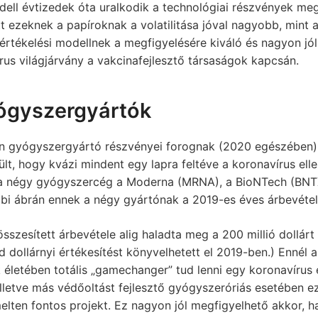
dell évtizedek óta uralkodik a technológiai részvények meg
t ezeknek a papíroknak a volatilitása jóval nagyobb, min
értékelési modellnek a megfigyelésére kiváló és nagyon jó
rus világjárvány a vakcinafejlesztő társaságok kapcsán.
ógyszergyártók
n gyógyszergyártó részvényei forognak (2020 egészében), 
ült, hogy kvázi mindent egy lapra feltéve a koronavírus ell
 a négy gyógyszercég a Moderna (MRNA), a BioNTech (BNTX)
bi ábrán ennek a négy gyártónak a 2019-es éves árbevétele
szesített árbevétele alig haladta meg a 200 millió dollárt
rd dollárnyi értékesítést könyvelhetett el 2019-ben.) Ennél
életében totális „gamechanger” tud lenni egy koronavírus e
illetve más védőoltást fejlesztő gyógyszeróriás esetében 
melten fontos projekt. Ez nagyon jól megfigyelhető akkor, ha