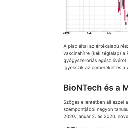
A piac által az értékalapú r
vakcinahírre (kék téglalap) a P
gyógyszeróriás egész évéről 
igyekszik az embereket és a v
BioNTech és a 
Szöges ellentétben áll ezzel 
szempontjából nagyon tanulsá
2020. január 2. és 2020. nov