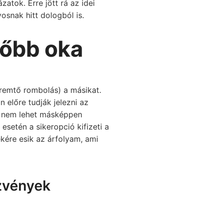
atok. Erre jött rá az idei
osnak hitt dologból is.
főbb oka
eremtő rombolás) a másikat.
 előre tudják jelezni az
e nem lehet másképpen
esetén a sikeropció kifizeti a
kére esik az árfolyam, ami
zvények