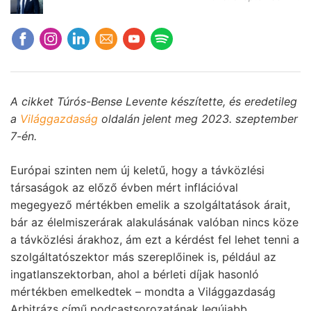
A cikket Túrós-Bense Levente készítette, és eredetileg
a
Világgazdaság
oldalán jelent meg 2023. szeptember
7-én.
Európai szinten nem új keletű, hogy a távközlési
társaságok az előző évben mért inflációval
megegyező mértékben emelik a szolgáltatások árait,
bár az élelmiszerárak alakulásának valóban nincs köze
a távközlési árakhoz, ám ezt a kérdést fel lehet tenni a
szolgáltatószektor más szereplőinek is, például az
ingatlanszektorban, ahol a bérleti díjak hasonló
mértékben emelkedtek – mondta a Világgazdaság
Arbitrázs című podcastsorozatának legújabb