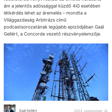
ám a jelentős adóssággal küzdő 4iG esetében
létkérdés lehet az áremelés – mondta a
Világgazdaság Arbitrázs című
podcastsorozatának legújabb epizódjában Gaál
Gellért, a Concorde vezető részvényelemzője.
Gaál Gellért
2023. szeptember 14.