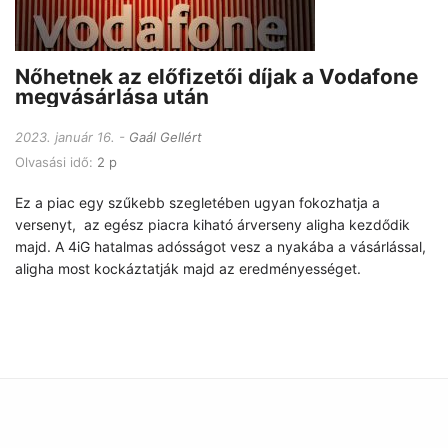
Nőhetnek az előfizetői díjak a Vodafone
megvásárlása után
2023. január 16.
Gaál Gellért
Olvasási idő:
2 p
Ez a piac egy szűkebb szegletében ugyan fokozhatja a
versenyt, az egész piacra kiható árverseny aligha kezdődik
majd. A 4iG hatalmas adósságot vesz a nyakába a vásárlással,
aligha most kockáztatják majd az eredményességet.