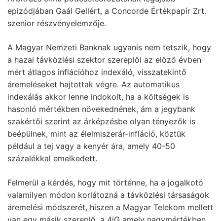
epizódjában Gaál Gellért, a Concorde Értékpapír Zrt.
szenior részvényelemzője.
A Magyar Nemzeti Banknak ugyanis nem tetszik, hogy
a hazai távközlési szektor szereplői az előző évben
mért átlagos inflációhoz indexáló, visszatekintő
áremeléseket hajtottak végre. Az automatikus
indexálás akkor lenne indokolt, ha a költségek is
hasonló mértékben növekednének, ám a jegybank
szakértői szerint az árképzésbe olyan tényezők is
beépülnek, mint az élelmiszerár-infláció, köztük
például a tej vagy a kenyér ára, amely 40-50
százalékkal emelkedett.
Felmerül a kérdés, hogy mit történne, ha a jogalkotó
valamilyen módon korlátozná a távközlési társaságok
áremelési módszerét, hiszen a Magyar Telekom mellett
van egy másik szereplő, a 4iG amely nagymértékben