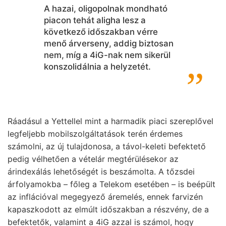
A hazai, oligopolnak mondható
piacon tehát aligha lesz a
következő időszakban vérre
menő árverseny, addig biztosan
nem, míg a 4iG-nak nem sikerül
konszolidálnia a helyzetét.
Ráadásul a Yettellel mint a harmadik piaci szereplővel
legfeljebb mobilszolgáltatások terén érdemes
számolni, az új tulajdonosa, a távol-keleti befektető
pedig vélhetően a vételár megtérülésekor az
árindexálás lehetőségét is beszámolta. A tőzsdei
árfolyamokba – főleg a Telekom esetében – is beépült
az inflációval megegyező áremelés, ennek farvizén
kapaszkodott az elmúlt időszakban a részvény, de a
befektetők, valamint a 4iG azzal is számol, hogy