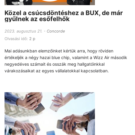
Közel a csúcsdöntéshez a BUX, de már
gyűlnek az esőfelhők
2023. augusztus 21.
Concorde
Olvasási idő:
2 p
Mai adásunkban elemzőinket kértük arra, hogy röviden
értékeljék a négy hazai blue chip, valamint a Wizz Air második
negyedéves számait és osszák meg hallgatóinkkal
várakozásaikat az egyes vállalatokkal kapcsolatban.