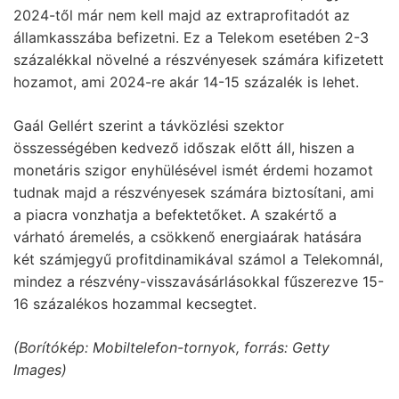
2024-től már nem kell majd az extraprofitadót az
államkasszába befizetni. Ez a Telekom esetében 2-3
százalékkal növelné a részvényesek számára kifizetett
hozamot, ami 2024-re akár 14-15 százalék is lehet.
Gaál Gellért szerint a távközlési szektor
összességében kedvező időszak előtt áll, hiszen a
monetáris szigor enyhülésével ismét érdemi hozamot
tudnak majd a részvényesek számára biztosítani, ami
a piacra vonzhatja a befektetőket. A szakértő a
várható áremelés, a csökkenő energiaárak hatására
két számjegyű profitdinamikával számol a Telekomnál,
mindez a részvény-visszavásárlásokkal fűszerezve 15-
16 százalékos hozammal kecsegtet.
(Borítókép: Mobiltelefon-tornyok, forrás: Getty
Images)