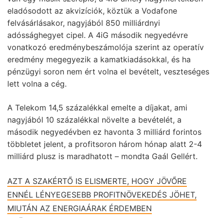
eladósodott az akvizíciók, köztük a Vodafone
felvásárlásakor, nagyjából 850 milliárdnyi
adóssághegyet cipel. A 4iG második negyedévre
vonatkozó eredménybeszámolója szerint az operatív
eredmény megegyezik a kamatkiadásokkal, és ha
pénzügyi soron nem ért volna el bevételt, veszteséges
lett volna a cég.
A Telekom 14,5 százalékkal emelte a díjakat, ami
nagyjából 10 százalékkal növelte a bevételét, a
második negyedévben ez havonta 3 milliárd forintos
többletet jelent, a profitsoron három hónap alatt 2-4
milliárd plusz is maradhatott – mondta Gaál Gellért.
AZT A SZAKÉRTŐ IS ELISMERTE, HOGY JÖVŐRE
ENNÉL LÉNYEGESEBB PROFITNÖVEKEDÉS JÖHET,
MIUTÁN AZ ENERGIAÁRAK ÉRDEMBEN