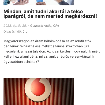
Minden, amit tudni akartál a telco
iparágról, de nem merted megkérdezni!
2023. április 25.
Gyurcsik Attila, CFA
Olvasási idő:
2 p
Magyarországon az állam bábáskodása és az adófizetők
pénzének felhasználása mellett számos szektorban újra
megjelenik a hazai tulajdon. Az igazi kérdés, hogy nálunk miért
kell ehhez állami pénz, mi az, amit a régiós versenytársaink
ügyesebben csináltak?