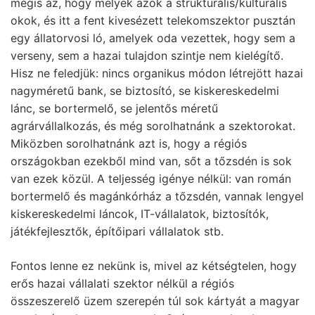
mégis az, hogy melyek azok a strukturális/kulturális
okok, és itt a fent kivesézett telekomszektor pusztán
egy állatorvosi ló, amelyek oda vezettek, hogy sem a
verseny, sem a hazai tulajdon szintje nem kielégítő.
Hisz ne feledjük: nincs organikus módon létrejött hazai
nagyméretű bank, se biztosító, se kiskereskedelmi
lánc, se bortermelő, se jelentős méretű
agrárvállalkozás, és még sorolhatnánk a szektorokat.
Miközben sorolhatnánk azt is, hogy a régiós
országokban ezekből mind van, sőt a tőzsdén is sok
van ezek közül. A teljesség igénye nélkül: van román
bortermelő és magánkórház a tőzsdén, vannak lengyel
kiskereskedelmi láncok, IT-vállalatok, biztosítók,
játékfejlesztők, építőipari vállalatok stb.
Fontos lenne ez nekünk is, mivel az kétségtelen, hogy
erős hazai vállalati szektor nélkül a régiós
összeszerelő üzem szerepén túl sok kártyát a magyar