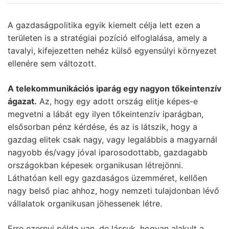
A gazdaságpolitika egyik kiemelt célja lett ezen a
területen is a stratégiai pozíció elfoglalása, amely a
tavalyi, kifejezetten nehéz külső egyensúlyi környezet
ellenére sem változott.
A telekommunikációs iparág egy nagyon tőkeintenzív
ágazat.
Az, hogy egy adott ország elitje képes-e
megvetni a lábát egy ilyen tőkeintenzív iparágban,
elsősorban pénz kérdése, és az is látszik, hogy a
gazdag elitek csak nagy, vagy legalábbis a magyarnál
nagyobb és/vagy jóval iparosodottabb, gazdagabb
országokban képesek organikusan létrejönni.
Láthatóan kell egy gazdaságos üzemméret, kellően
nagy belső piac ahhoz, hogy nemzeti tulajdonban lévő
vállalatok organikusan jöhessenek létre.
Erre ezernyi példa van, de lássuk, hogyan alakult a