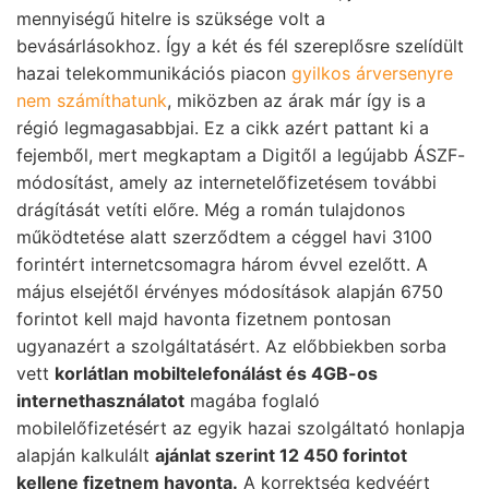
mennyiségű hitelre is szüksége volt a
bevásárlásokhoz. Így a két és fél szereplősre szelídült
hazai telekommunikációs piacon
gyilkos árversenyre
nem számíthatunk
, miközben az árak már így is a
régió legmagasabbjai. Ez a cikk azért pattant ki a
fejemből, mert megkaptam a Digitől a legújabb ÁSZF-
módosítást, amely az internetelőfizetésem további
drágítását vetíti előre. Még a román tulajdonos
működtetése alatt szerződtem a céggel havi 3100
forintért internetcsomagra három évvel ezelőtt. A
május elsejétől érvényes módosítások alapján 6750
forintot kell majd havonta fizetnem pontosan
ugyanazért a szolgáltatásért. Az előbbiekben sorba
vett
korlátlan mobiltelefonálást és 4GB-os
internethasználatot
magába foglaló
mobilelőfizetésért az egyik hazai szolgáltató honlapja
alapján kalkulált
ajánlat szerint 12 450 forintot
kellene fizetnem havonta.
A korrektség kedvéért