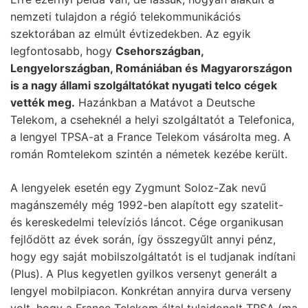
nemzeti tulajdon a régió telekommunikációs
szektorában az elmúlt évtizedekben. Az egyik
legfontosabb, hogy
Csehországban,
Lengyelországban, Romániában és Magyarországon
is a nagy állami szolgáltatókat nyugati telco cégek
vették meg.
Hazánkban a Matávot a Deutsche
Telekom, a cseheknél a helyi szolgáltatót a Telefonica,
a lengyel TPSA-at a France Telekom vásárolta meg. A
román Romtelekom szintén a németek kezébe került.
A lengyelek esetén egy Zygmunt Soloz-Zak nevű
magánszemély még 1992-ben alapított egy szatelit-
és kereskedelmi televíziós láncot. Cége organikusan
fejlődött az évek során, így összegyűlt annyi pénz,
hogy egy saját mobilszolgáltatót is el tudjanak indítani
(Plus). A Plus kegyetlen gyilkos versenyt generált a
lengyel mobilpiacon. Konkrétan annyira durva verseny
volt, hogy a France Telekom által tulajdonolt TPSA (ma