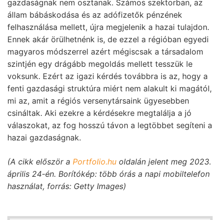
gazdaságnak nem osztanak. Számos szektorban, az
állam bábáskodása és az adófizetők pénzének
felhasználása mellett, újra megjelenik a hazai tulajdon.
Ennek akár örülhetnénk is, de ezzel a régióban egyedi
magyaros módszerrel azért mégiscsak a társadalom
szintjén egy drágább megoldás mellett tesszük le
voksunk. Ezért az igazi kérdés továbbra is az, hogy a
fenti gazdasági struktúra miért nem alakult ki magától,
mi az, amit a régiós versenytársaink ügyesebben
csináltak. Aki ezekre a kérdésekre megtalálja a jó
válaszokat, az fog hosszú távon a legtöbbet segíteni a
hazai gazdaságnak.
(A cikk először a
Portfolio.hu
oldalán jelent meg 2023.
április 24-én. Borítókép: több órás a napi mobiltelefon
használat, forrás: Getty Images)