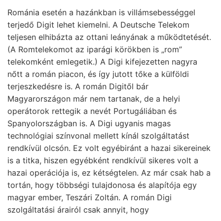
Románia esetén a hazánkban is villámsebességgel
terjedő Digit lehet kiemelni. A Deutsche Telekom
teljesen elhibázta az ottani leányának a működtetését.
(A Romtelekomot az iparági körökben is „rom”
telekomként emlegetik.) A Digi kifejezetten nagyra
nőtt a román piacon, és így jutott tőke a külföldi
terjeszkedésre is. A román Digitől bár
Magyarországon már nem tartanak, de a helyi
operátorok rettegik a nevét Portugáliában és
Spanyolországban is. A Digi ugyanis magas
technológiai színvonal mellett kínál szolgáltatást
rendkívül olcsón. Ez volt egyébiránt a hazai sikereinek
is a titka, hiszen egyébként rendkívül sikeres volt a
hazai operációja is, ez kétségtelen. Az már csak hab a
tortán, hogy többségi tulajdonosa és alapítója egy
magyar ember, Teszári Zoltán. A román Digi
szolgáltatási árairól csak annyit, hogy