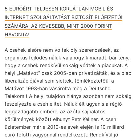
5 EURÓÉRT TELJESEN KORLÁTLAN MOBIL ÉS
INTERNET SZOLGÁLTATÁST BIZTOSÍT ELŐFIZETŐI
SZÁMÁRA. AZ KEVESEBB, MINT 2000 FORINT
HAVONTA!
A csehek elsőre nem voltak oly szerencsések, az
organikus fejlődés náluk valahogy kimaradt, bár tény,
hogy a csehek rendkívül sokáig védték a piacukat. A
helyi „Matávot” csak 2005-ben privatizálták, és a piac
liberalizációjával sem siettek. (Emlékeztetőül a
Matávot 1993-ban vásárolta meg a Deutsche
Telekom.) A helyi tulajdon hiánya azonban nem sokáig
feszélyezte a cseh elitet. Náluk élt ugyanis a régió
leggazdagabb embere, az azóta sajnálatos
körülmények között elhunyt Petr Kellner. A cseh
üzletember már a 2010-es évek elején is 10 milliárd
euró fölötti vagyonnal rendelkezett. Rendkívül jó