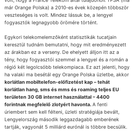
már Orange Polska) a 2010-es évek közepén többször
veszteséges is volt. Mindez lássuk be, a lengyel
fogyasztók legnagyobb örömére történt.
Egykori telekomelemzőként statisztikák tucatjain
keresztül tudnám bemutatni, hogy mit eredményezett
az árakban ez a verseny. De ehelyett álljon itt az a
tény, hogy fogyasztói szemmel a lengyel és a román a
régió két legolcsóbb telekompiaca. Ez azt jelenti, hogy
ha valaki ma besétál egy Orange Polska üzletbe, akkor
korlátlan mobiltelefon-előfizetést kap – tehát
korlátlan hang, sms és mms és roaming teljes EU
területen 30 GB internet használattal – 4400
forintnak megfelelő zlotyért havonta.
A fenti
úriembert sem kell félteni, üzleti stratégiája bevált,
Lengyelország második leggazdagabb emberének
tartják, vagyonát 5 milliárd eurónál is többre becsülik.