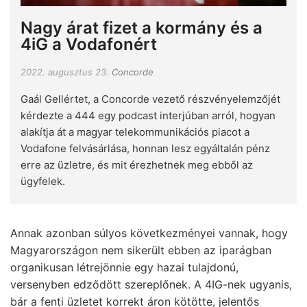
Nagy árat fizet a kormány és a
4iG a Vodafonért
2022. augusztus 23.
Concorde
Gaál Gellértet, a Concorde vezető részvényelemzőjét
kérdezte a 444 egy podcast interjúban arról, hogyan
alakítja át a magyar telekommunikációs piacot a
Vodafone felvásárlása, honnan lesz egyáltalán pénz
erre az üzletre, és mit érezhetnek meg ebből az
ügyfelek.
Annak azonban súlyos következményei vannak, hogy
Magyarországon nem sikerült ebben az iparágban
organikusan létrejönnie egy hazai tulajdonú,
versenyben edződött szereplőnek. A 4IG-nek ugyanis,
bár a fenti üzletet korrekt áron kötötte, jelentős