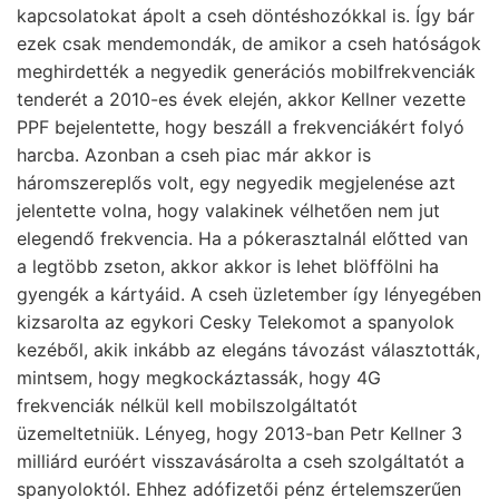
kapcsolatokat ápolt a cseh döntéshozókkal is. Így bár
ezek csak mendemondák, de amikor a cseh hatóságok
meghirdették a negyedik generációs mobilfrekvenciák
tenderét a 2010-es évek elején, akkor Kellner vezette
PPF bejelentette, hogy beszáll a frekvenciákért folyó
harcba. Azonban a cseh piac már akkor is
háromszereplős volt, egy negyedik megjelenése azt
jelentette volna, hogy valakinek vélhetően nem jut
elegendő frekvencia. Ha a pókerasztalnál előtted van
a legtöbb zseton, akkor akkor is lehet blöffölni ha
gyengék a kártyáid. A cseh üzletember így lényegében
kizsarolta az egykori Cesky Telekomot a spanyolok
kezéből, akik inkább az elegáns távozást választották,
mintsem, hogy megkockáztassák, hogy 4G
frekvenciák nélkül kell mobilszolgáltatót
üzemeltetniük. Lényeg, hogy 2013-ban Petr Kellner 3
milliárd euróért visszavásárolta a cseh szolgáltatót a
spanyoloktól. Ehhez adófizetői pénz értelemszerűen