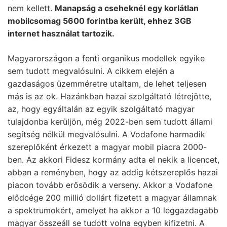
nem kellett.
Manapság a cseheknél egy korlátlan
mobilcsomag 5600 forintba került, ehhez 3GB
internet használat tartozik.
Magyarországon a fenti organikus modellek egyike
sem tudott megvalósulni. A cikkem elején a
gazdaságos üzemméretre utaltam, de lehet teljesen
más is az ok. Hazánkban hazai szolgáltató létrejötte,
az, hogy egyáltalán az egyik szolgáltató magyar
tulajdonba kerüljön, még 2022-ben sem tudott állami
segítség nélkül megvalósulni. A Vodafone harmadik
szereplőként érkezett a magyar mobil piacra 2000-
ben. Az akkori Fidesz kormány adta el nekik a licencet,
abban a reményben, hogy az addig kétszereplős hazai
piacon tovább erősödik a verseny. Akkor a Vodafone
elődcége 200 millió dollárt fizetett a magyar államnak
a spektrumokért, amelyet ha akkor a 10 leggazdagabb
magyar összeáll se tudott volna egyben kifizetni. A