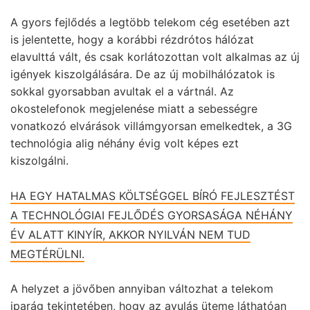
A gyors fejlődés a legtöbb telekom cég esetében azt
is jelentette, hogy a korábbi rézdrótos hálózat
elavulttá vált, és csak korlátozottan volt alkalmas az új
igények kiszolgálására. De az új mobilhálózatok is
sokkal gyorsabban avultak el a vártnál. Az
okostelefonok megjelenése miatt a sebességre
vonatkozó elvárások villámgyorsan emelkedtek, a 3G
technológia alig néhány évig volt képes ezt
kiszolgálni.
HA EGY HATALMAS KÖLTSÉGGEL BÍRÓ FEJLESZTÉST
A TECHNOLÓGIAI FEJLŐDÉS GYORSASÁGA NÉHÁNY
ÉV ALATT KINYÍR, AKKOR NYILVÁN NEM TUD
MEGTÉRÜLNI.
A helyzet a jövőben annyiban változhat a telekom
iparág tekintetében, hogy az avulás üteme láthatóan