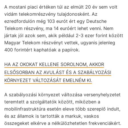
A mostani piaci értéken túl az elmúlt 20 év sem volt
vidám telekomrészvény tulajdonosként. Az
ezredfordulón még 103 eurót ért egy Deutsche
Telekom részvény, ma 14 euróért lehet venni. Nem
jártak jól azok sem, akik például 2-3 ezer forint között
Magyar Telekom részvényt vettek, ugyanis jelenleg
400 forintért kaphatóak a papírok.
HA AZ OKOKAT KELLENE SOROLNOM, AKKOR
ELSŐSORBAN AZ AVULÁST ÉS A SZABÁLYOZÁSI
KÖRNYEZET VÁLTOZÁSÁT EMELNÉM KI.
A szabályozási környezet változása versenyhelyzetet
teremtett a szolgáltatók között, miközben a
mobilinfrastruktúra esetén eleve több szereplő indult,
és az államok is tartották a markuk, vaskos
összegeket elkérve a nélkülözhetetlen frekvenciákért.