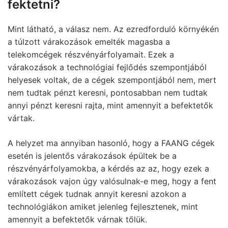
fektetni?
Mint látható, a válasz nem. Az ezredforduló környékén
a túlzott várakozások emelték magasba a
telekomcégek részvényárfolyamait. Ezek a
várakozások a technológiai fejlődés szempontjából
helyesek voltak, de a cégek szempontjából nem, mert
nem tudtak pénzt keresni, pontosabban nem tudtak
annyi pénzt keresni rajta, mint amennyit a befektetők
vártak.
A helyzet ma annyiban hasonló, hogy a FAANG cégek
esetén is jelentős várakozások épültek be a
részvényárfolyamokba, a kérdés az az, hogy ezek a
várakozások vajon úgy valósulnak-e meg, hogy a fent
említett cégek tudnak annyit keresni azokon a
technológiákon amiket jelenleg fejlesztenek, mint
amennyit a befektetők várnak tőlük.