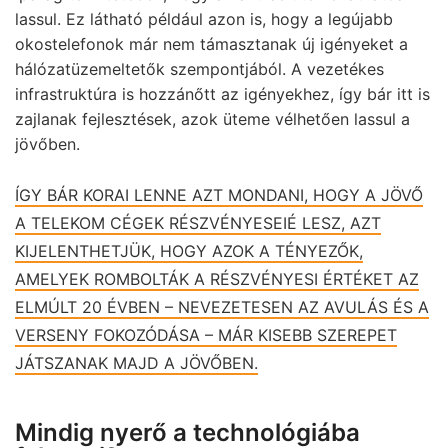
lassul. Ez látható például azon is, hogy a legújabb
okostelefonok már nem támasztanak új igényeket a
hálózatüzemeltetők szempontjából. A vezetékes
infrastruktúra is hozzánőtt az igényekhez, így bár itt is
zajlanak fejlesztések, azok üteme vélhetően lassul a
jövőben.
ÍGY BÁR KORAI LENNE AZT MONDANI, HOGY A JÖVŐ
A TELEKOM CÉGEK RÉSZVÉNYESEIÉ LESZ, AZT
KIJELENTHETJÜK, HOGY AZOK A TÉNYEZŐK,
AMELYEK ROMBOLTÁK A RÉSZVÉNYESI ÉRTÉKET AZ
ELMÚLT 20 ÉVBEN – NEVEZETESEN AZ AVULÁS ÉS A
VERSENY FOKOZÓDÁSA – MÁR KISEBB SZEREPET
JÁTSZANAK MAJD A JÖVŐBEN.
Mindig nyerő a technológiába