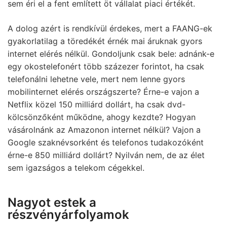
sem éri el a fent említett öt vállalat piaci értékét.
A dolog azért is rendkívül érdekes, mert a FAANG-ek
gyakorlatilag a töredékét érnék mai áruknak gyors
internet elérés nélkül. Gondoljunk csak bele: adnánk-e
egy okostelefonért több százezer forintot, ha csak
telefonálni lehetne vele, mert nem lenne gyors
mobilinternet elérés országszerte? Érne-e vajon a
Netflix közel 150 milliárd dollárt, ha csak dvd-
kölcsönzőként működne, ahogy kezdte? Hogyan
vásárolnánk az Amazonon internet nélkül? Vajon a
Google szaknévsorként és telefonos tudakozóként
érne-e 850 milliárd dollárt? Nyilván nem, de az élet
sem igazságos a telekom cégekkel.
Nagyot estek a
részvényárfolyamok