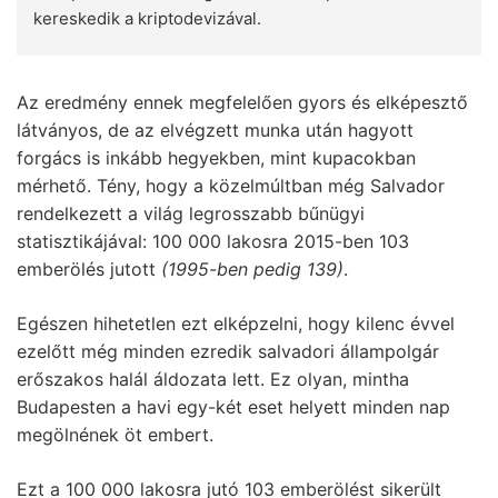
kereskedik a kriptodevizával.
Az eredmény ennek megfelelően gyors és elképesztő
látványos, de az elvégzett munka után hagyott
forgács is inkább hegyekben, mint kupacokban
mérhető. Tény, hogy a közelmúltban még Salvador
rendelkezett a világ legrosszabb bűnügyi
statisztikájával: 100 000 lakosra 2015-ben 103
emberölés jutott
(1995-ben pedig 139)
.
Egészen hihetetlen ezt elképzelni, hogy kilenc évvel
ezelőtt még minden ezredik salvadori állampolgár
erőszakos halál áldozata lett. Ez olyan, mintha
Budapesten a havi egy-két eset helyett minden nap
megölnének öt embert.
Ezt a 100 000 lakosra jutó 103 emberölést sikerült