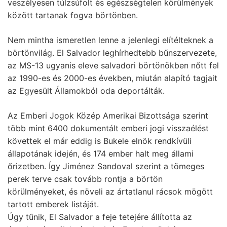
veszélyesen túlzsúfolt és egészségtelen körülmények
között tartanak fogva börtönben.
Nem mintha ismeretlen lenne a jelenlegi elítélteknek a
börtönvilág. El Salvador leghírhedtebb bűnszervezete,
az MS-13 ugyanis eleve salvadori börtönökben nőtt fel
az 1990-es és 2000-es években, miután alapító tagjait
az Egyesült Államokból oda deportálták.
Az Emberi Jogok Közép Amerikai Bizottsága szerint
több mint 6400 dokumentált emberi jogi visszaélést
követtek el már eddig is Bukele elnök rendkívüli
állapotának idején, és 174 ember halt meg állami
őrizetben. Így Jiménez Sandoval szerint a tömeges
perek terve csak tovább rontja a börtön
körülményeket, és növeli az ártatlanul rácsok mögött
tartott emberek listáját.
Úgy tűnik, El Salvador a feje tetejére állította az