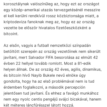
korosztálynak valószínűleg az, hogy ezt az országot
egy közép-amerikai utazás tervezgetésénél messzire
el kell kerülni rendkívül rossz közbiztonsága miatt, a
kriptodeviza fanoknak meg az, hogy ez az ország
vezette be először hivatalos fizetőeszközként a
bitcoint.
Az elsőn, vagyis a futball nemzetközi színpadán
betöltött szerepén az ország vezetőinek nem sikerült
javítani, mert Salvador FIFA besorolása az elmúlt 42
évben 22 hellyel tovább romlott. Most a 81-edik
helyen állnak. De az ország 42 éves, agilis, dinamikus,
és bitcoin hívő Nayib Bukele nevű elnöke úgy
gondolta, hogy ha az első problémával nem is tud
érdemben foglalkozni, a második percepción
jelentősen tud javítani. És ehhez a favágó munkához
nem egy nyolc centis pengéjű svájci bicskával, hanem
két méteres láncfűrésszel látott hozzá.