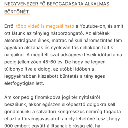
NEGYVENEZER FŐ BEFOGADÁSÁRA ALKALMAS
BÖRTÖNÉT.
Erről
több videó is megtalálható
a Youtube-on, és amit
ott látunk az tényleg hátborzongató. Az elítéltek
alsónadrágban élnek, matrac nélküli háromszintes fém
ágyakon alszanak és nyolcvan fős cellákban töltik
napjaikat. A megítélt szabadságvesztéseik időtartama
pedig jellemzően 45-60 év. De hogy ne legyen
túlbonyolítva a dolog, az utóbbi időben a
leggyakrabban kiszabott büntetés a tényleges
életfogytiglan lett.
Amikor pedig finomkodva jogi tér nyitásáról
beszélünk, akkor egészen elképesztő dolgokra kell
gondolnunk: a salvadori kongresszus nemrég fogadta
el azt a törvényjavaslatot, amely lehetővé teszi, hogy
900 embert együtt állítsanak bíróság elé, ha