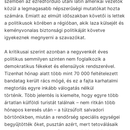
szemben az ezredforduló utáni latin amerikai vezetők
közül a legmagasabb népszerűségi mutatókat hozta
számára. Emiatt az elmúlt időszakban követői is lettek
a politikusok körében a régióban, akik laza külsejét és
keményvonalas biztonsági politikáját követve
igyekeznek megnyerni a szavazókat.
A kritikusai szerint azonban a negyvenkét éves
politikus semmilyen szinten nem foglalkozik a
demokratikus fékeket és ellensúlyok rendszerével.
Tizenhat hónap alatt több mint 70 000 feltételezett
bandatag került rács mögé, és ez a fajta karhatalmi
megtorlás egyre inkább válogatás nélkül
történik. Több jelentés is kiemelte, hogy egyre több
ártatlan külföldi turistát találnak – nem ritkán több
hónapos keresés után – a túlzsúfolt salvadori
börtönökben, miután a rendőrség speciális egységei
begyűjtötték őket, pusztán azért, mert tetoválásaik