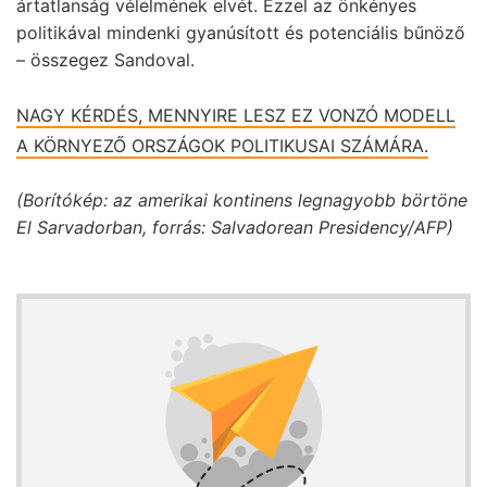
ártatlanság vélelmének elvét. Ezzel az önkényes
politikával mindenki gyanúsított és potenciális bűnöző
– összegez Sandoval.
NAGY KÉRDÉS, MENNYIRE LESZ EZ VONZÓ MODELL
A KÖRNYEZŐ ORSZÁGOK POLITIKUSAI SZÁMÁRA.
(Borítókép: az amerikai kontinens legnagyobb börtöne
El Sarvadorban, forrás: Salvadorean Presidency/AFP)