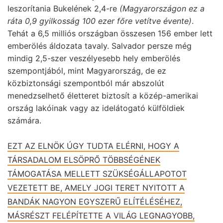
leszorítania Bukelének 2,4-re
(Magyarországon ez a
ráta 0,9 gyilkosság 100 ezer főre vetítve évente)
.
Tehát a 6,5 milliós országban összesen 156 ember lett
emberölés áldozata tavaly. Salvador persze még
mindig 2,5-szer veszélyesebb hely emberölés
szempontjából, mint Magyarország, de ez
közbiztonsági szempontból már abszolút
menedzselhető életteret biztosít a közép-amerikai
ország lakóinak vagy az idelátogató külföldiek
számára.
EZT AZ ELNÖK ÚGY TUDTA ELÉRNI, HOGY A
TÁRSADALOM ELSÖPRŐ TÖBBSÉGÉNEK
TÁMOGATÁSA MELLETT SZÜKSÉGÁLLAPOTOT
VEZETETT BE, AMELY JOGI TERET NYITOTT A
BANDÁK NAGYON EGYSZERŰ ELÍTÉLÉSÉHEZ,
MÁSRÉSZT FELÉPÍTETTE A VILÁG LEGNAGYOBB,