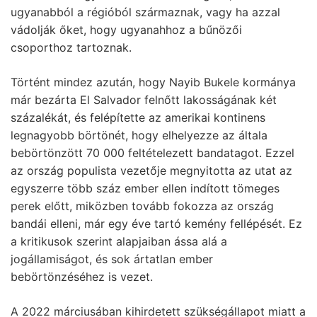
ugyanabból a régióból származnak, vagy ha azzal
vádolják őket, hogy ugyanahhoz a bűnözői
csoporthoz tartoznak.
Történt mindez azután, hogy Nayib Bukele kormánya
már bezárta El Salvador felnőtt lakosságának két
százalékát, és felépítette az amerikai kontinens
legnagyobb börtönét, hogy elhelyezze az általa
bebörtönzött 70 000 feltételezett bandatagot. Ezzel
az ország populista vezetője megnyitotta az utat az
egyszerre több száz ember ellen indított tömeges
perek előtt, miközben tovább fokozza az ország
bandái elleni, már egy éve tartó kemény fellépését. Ez
a kritikusok szerint alapjaiban ássa alá a
jogállamiságot, és sok ártatlan ember
bebörtönzéséhez is vezet.
A 2022 márciusában kihirdetett szükségállapot miatt a