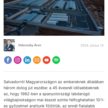
Vidovszky Áron
2024. június 13.
Salvadorról Magyarországon az embereknek általában
három dolog jut eszébe: a 45 évesnél idősebbeknek
az, hogy 1982-ben a spanyolországi labdarúgó
világbajnokságon mai ésszel szinte felfoghatatlan 10:1-
es győzelmet arattunk fölöttük, az ennél fiatalabb