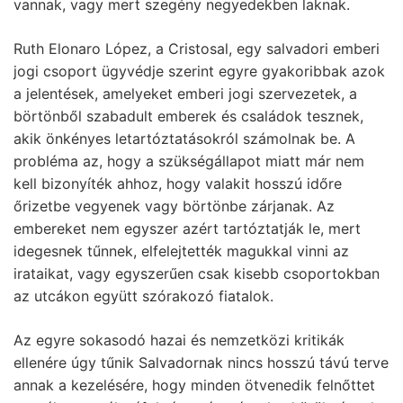
vannak, vagy mert szegény negyedekben laknak.
Ruth Elonaro López, a Cristosal, egy salvadori emberi
jogi csoport ügyvédje szerint egyre gyakoribbak azok
a jelentések, amelyeket emberi jogi szervezetek, a
börtönből szabadult emberek és családok tesznek,
akik önkényes letartóztatásokról számolnak be. A
probléma az, hogy a szükségállapot miatt már nem
kell bizonyíték ahhoz, hogy valakit hosszú időre
őrizetbe vegyenek vagy börtönbe zárjanak. Az
embereket nem egyszer azért tartóztatják le, mert
idegesnek tűnnek, elfelejtették magukkal vinni az
irataikat, vagy egyszerűen csak kisebb csoportokban
az utcákon együtt szórakozó fiatalok.
Az egyre sokasodó hazai és nemzetközi kritikák
ellenére úgy tűnik Salvadornak nincs hosszú távú terve
annak a kezelésére, hogy minden ötvenedik felnőttet