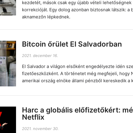
kezdetét, mások csak egy újabb vételi lehetőségnek 
korrekcióját. Egy dolog azonban biztosnak látszik: a
aknamezőn lépkednek.
Bitcoin őrület El Salvadorban
2021. december 16.
El Salvador a világon elsőként engedélyezte idén sz
fizetőeszközként. A történetet még megfejeli, hogy 
amerikai ország elnöke állami pénzből kereskedik a k
Harc a globális előfizetőkért: m
Netflix
2021. november 30.