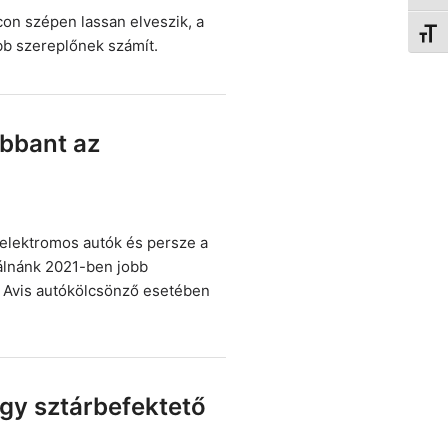
con szépen lassan elveszik, a
Betűm
b szereplőnek számít.
obbant az
 elektromos autók és persze a
álnánk 2021-ben jobb
z Avis autókölcsönző esetében
egy sztárbefektető