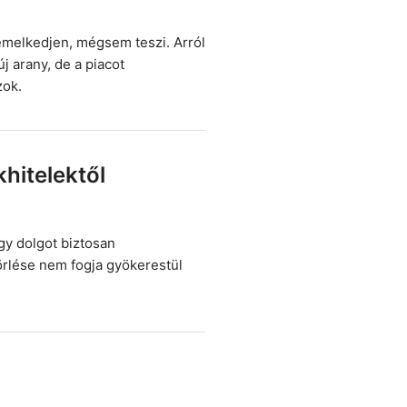
emelkedjen, mégsem teszi. Arról
j arany, de a piacot
zok.
hitelektől
egy dolgot biztosan
örlése nem fogja gyökerestül