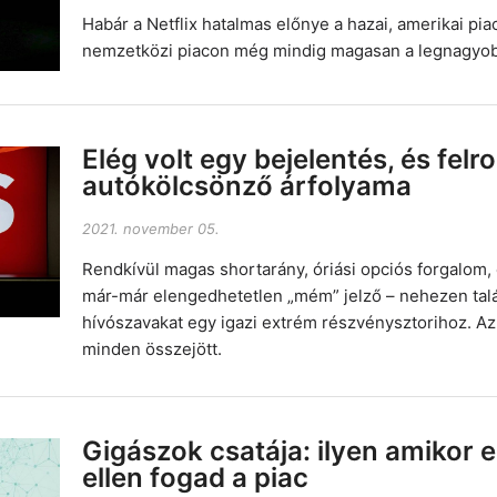
Habár a Netflix hatalmas előnye a hazai, amerikai pia
nemzetközi piacon még mindig magasan a legnagyob
Elég volt egy bejelentés, és felr
autókölcsönző árfolyama
2021. november 05.
Rendkívül magas shortarány, óriási opciós forgalom,
már-már elengedhetetlen „mém” jelző – nehezen tal
hívószavakat egy igazi extrém részvénysztorihoz. A
minden összejött.
Gigászok csatája: ilyen amikor 
ellen fogad a piac