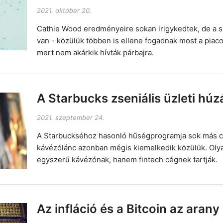
2021. október 20.
Cathie Wood eredményeire sokan irigykedtek, de a s
van - közülük többen is ellene fogadnak most a piaco
mert nem akárkik hívták párbajra.
A Starbucks zseniális üzleti húz
2021. szeptember 24.
A Starbuckséhoz hasonló hűségprogramja sok más c
kávézólánc azonban mégis kiemelkedik közülük. Oly
egyszerű kávézónak, hanem fintech cégnek tartják.
Az infláció és a Bitcoin az arany