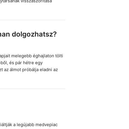
nytársának visszaszorítása
nnan dolgozhatsz?
pjait melegebb éghajlaton tölti
ből, és pár hétre egy
t az álmot próbálja eladni az
áltják a legújabb medvepiac