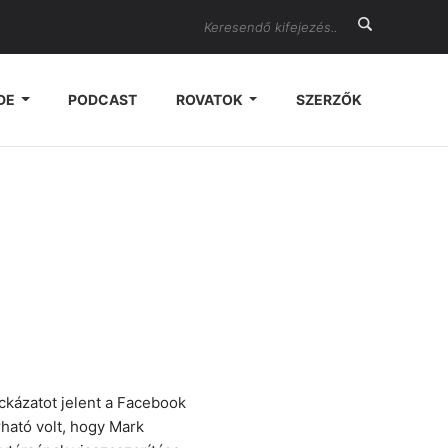
Search
DE
PODCAST
ROVATOK
SZERZŐK
ckázatot jelent a Facebook
rható volt, hogy Mark