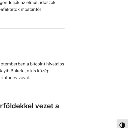
gondolják az elmúlt időszak
 befektetők mostantól
eptemberben a bitcoint hivatalos
Nayib Bukele, a kis közép-
riptodevizával.
érföldekkel vezet a
Nagy 