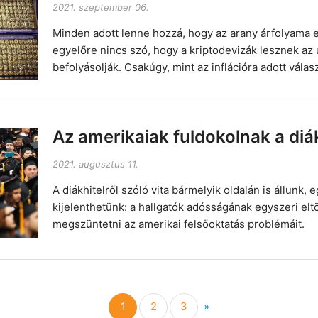
2021. szeptember 06.
Minden adott lenne hozzá, hogy az arany árfolyama 
egyelőre nincs szó, hogy a kriptodevizák lesznek az ú
befolyásolják. Csakúgy, mint az inflációra adott válas
Az amerikaiak fuldokolnak a diák
2021. augusztus 11.
A diákhitelről szóló vita bármelyik oldalán is állunk, 
kijelenthetünk: a hallgatók adósságának egyszeri elt
megszüntetni az amerikai felsőoktatás problémáit.
Next
1
2
3
»