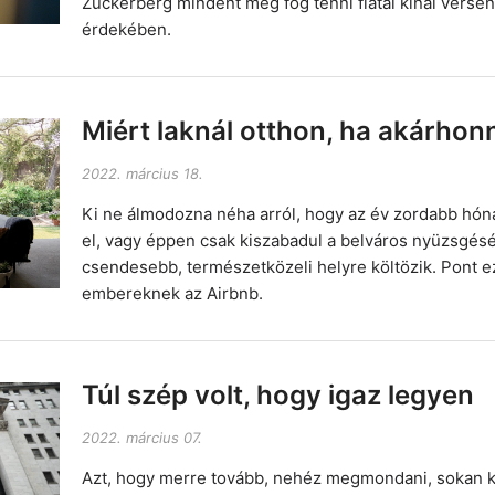
Zuckerberg mindent meg fog tenni fiatal kínai verse
érdekében.
Miért laknál otthon, ha akárho
2022. március 18.
Ki ne álmodozna néha arról, hogy az év zordabb hóna
el, vagy éppen csak kiszabadul a belváros nyüzsgésé
csendesebb, természetközeli helyre költözik. Pont ez
embereknek az Airbnb.
Túl szép volt, hogy igaz legyen
2022. március 07.
Azt, hogy merre tovább, nehéz megmondani, sokan ki