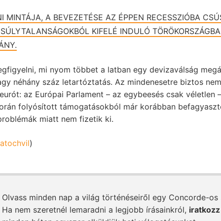
I MINTÁJA, A BEVEZETÉSE AZ ÉPPEN RECESSZIÓBA CSÚ
SÚLYTALANSÁGOKBÓL KIFELÉ INDULÓ TÖRÖKORSZÁGBA
ÁNY.
gfigyelni, mi nyom többet a latban egy devizaválság megá
gy néhány száz letartóztatás. Az mindenesetre biztos ne
eurót: az Európai Parlament – az egybeesés csak véletlen –
során folyósított támogatásokból már korábban befagyaszt
roblémák miatt nem fizetik ki.
ratochvil
)
Olvass minden nap a világ történéseiről egy Concorde-os
Ha nem szeretnél lemaradni a legjobb írásainkról,
iratkozz