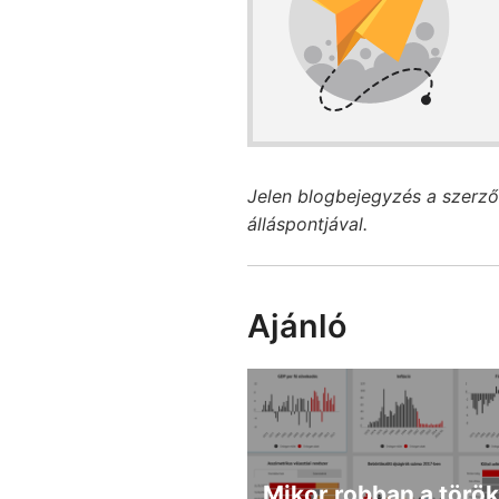
Jelen blogbejegyzés a szerző
álláspontjával.
Ajánló
Mikor robban a török