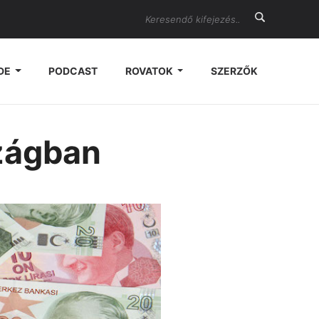
Search
DE
PODCAST
ROVATOK
SZERZŐK
szágban