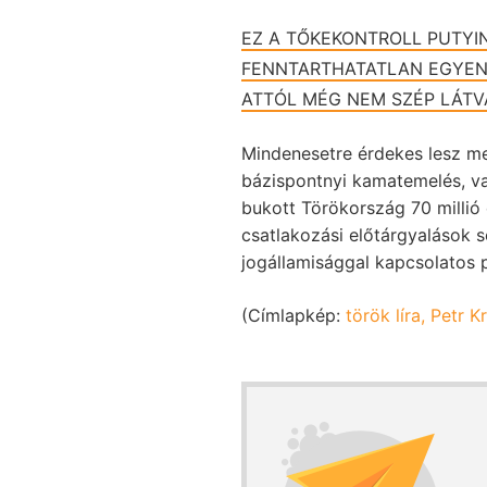
EZ A TŐKEKONTROLL PUTYIN
FENNTARTHATATLAN EGYEN
ATTÓL MÉG NEM SZÉP LÁTV
Mindenesetre érdekes lesz me
bázispontnyi kamatemelés, va
bukott Törökország 70 millió 
csatlakozási előtárgyalások 
jogállamisággal kapcsolatos p
(Címlapkép:
török líra, Petr K