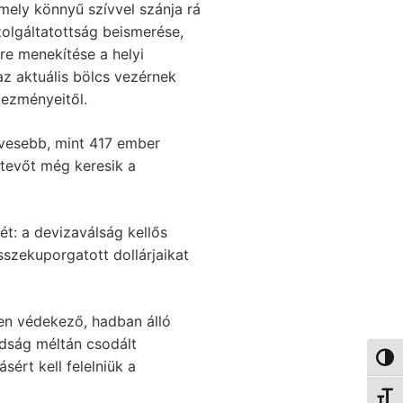
amely könnyű szívvel szánja rá
olgáltatottság beismerése,
re menekítése a helyi
az aktuális bölcs vezérnek
kezményeitől.
evesebb, mint 417 ember
ztevőt még keresik a
: a devizaválság kellős
szekuporgatott dollárjaikat
sen védekező, hadban álló
dság méltán csodált
Nagy 
ért kell felelniük a
Betűm