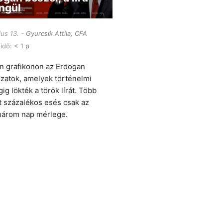
ngül
ius 13.
Gyurcsik Attila, CFA
 idő:
< 1 p
n grafikonon az Erdogan
ozatok, amelyek történelmi
ig lökték a török lírát. Több
t százalékos esés csak az
három nap mérlege.