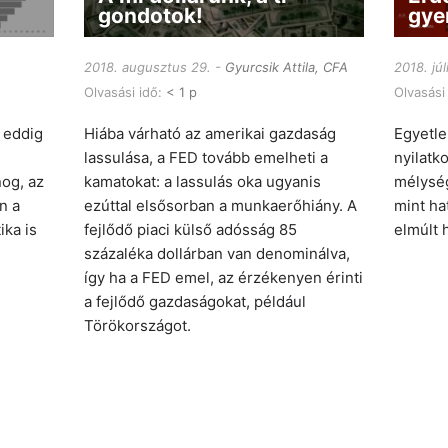
gondotok!
gye
2018. augusztus 29.
Gyurcsik Attila, CFA
2018. júl
Olvasási idő:
< 1 p
Olvasási
t eddig
Hiába várható az amerikai gazdaság
Egyetle
lassulása, a FED tovább emelheti a
nyilatk
nog, az
kamatokat: a lassulás oka ugyanis
mélység
n a
ezúttal elsősorban a munkaerőhiány. A
mint ha
ika is
fejlődő piaci külső adósság 85
elmúlt 
százaléka dollárban van denominálva,
így ha a FED emel, az érzékenyen érinti
a fejlődő gazdaságokat, például
Törökországot.