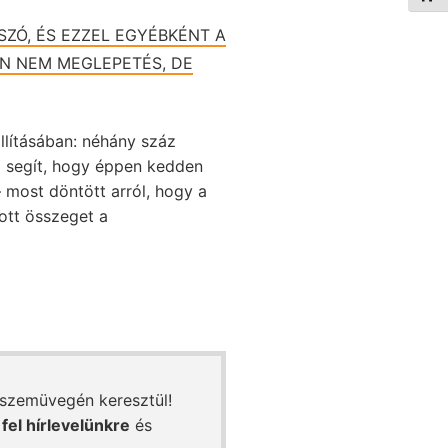
SZÓ, ÉS EZZEL EGYÉBKÉNT A
N NEM MEGLEPETÉS, DE
llításában: néhány száz
m segít, hogy éppen kedden
 most döntött arról, hogy a
ott összeget a
 szemüvegén keresztül!
 fel hírlevelünkre
és