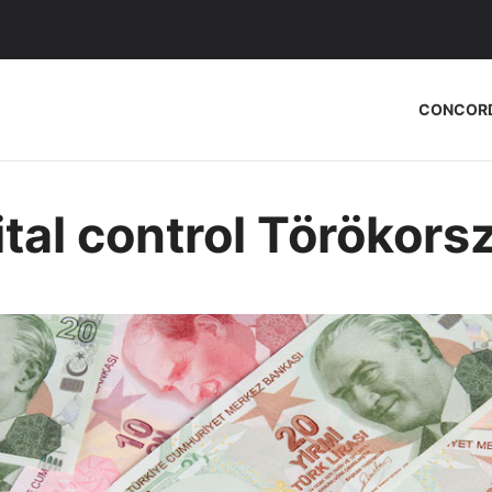
CONCOR
ital control Törökor