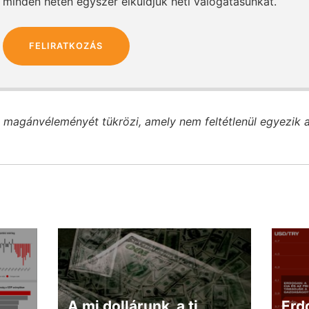
minden héten egyszer elküldjük heti válogatásunkat.
FELIRATKOZÁS
 magánvéleményét tükrözi, amely nem feltétlenül egyezik 
A mi dollárunk, a ti
Erdo