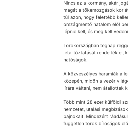
Nincs az a kormány, akár jogá
magát a tőkemozgások korláto
túl azon, hogy felettébb kell
országmentő hatalom elől pers
lépnie kell, és meg kell véd
Törökországban tegnap reggel
letartóztatását rendelték el,
hatóságok.
A közveszélyes haramiák a l
közepén, midőn a vezér világ
lírára váltani, nem átallottak
Több mint 28 ezer külföldi sz
nemzetet, utalási megbízások
bajnokait. Mindezért ráadásul
független török bíróságok elő