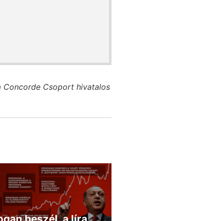
a Concorde Csoport hivatalos
gan beszél, a líra