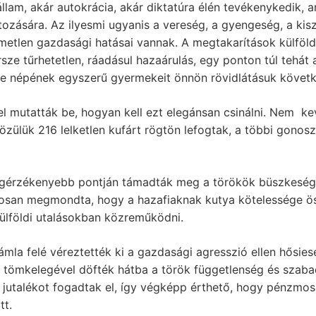
llam, akár autokrácia, akár diktatúra élén tevékenykedik, 
zására. Az ilyesmi ugyanis a vereség, a gyengeség, a kisz
emetlen gazdasági hatásai vannak. A megtakarítások külföld
ze tűrhetetlen, ráadásul hazaárulás, egy ponton túl tehát 
enie népének egyszerű gyermekeit önnön rövidlátásuk követ
 mutatták be, hogyan kell ezt elegánsan csinálni. Nem k
 közülük 216 lelketlen kufárt rögtön lefogtak, a többi gonos
egérzékenyebb pontján támadták meg a törökök büszkeségét
osan megmondta, hogy a hazafiaknak kutya kötelessége ös
 külföldi utalásokban közreműködni.
ámla felé véreztették ki a gazdasági agresszió ellen hősie
 tömkelegével döfték hátba a török függetlenség és szaba
 jutalékot fogadtak el, így végképp érthető, hogy pénzmosás
tt.