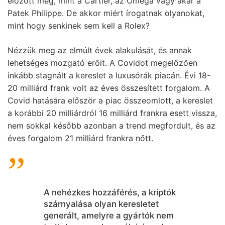
előzött meg, mint a Cartier, az Omega vagy akár a
Patek Philippe. De akkor miért írogatnak olyanokat,
mint hogy senkinek sem kell a Rolex?
Nézzük meg az elmúlt évek alakulását, és annak
lehetséges mozgató erőit. A Covidot megelőzően
inkább stagnált a kereslet a luxusórák piacán. Évi 18-
20 milliárd frank volt az éves összesített forgalom. A
Covid hatására először a piac összeomlott, a kereslet
a korábbi 20 milliárdról 16 milliárd frankra esett vissza,
nem sokkal később azonban a trend megfordult, és az
éves forgalom 21 milliárd frankra nőtt.
A nehézkes hozzáférés, a kriptók
szárnyalása olyan keresletet
generált, amelyre a gyártók nem