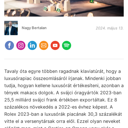
Nagy Bertalan
2024. május 13.
Tavaly óta egyre többen ragadnak klaviatúrát, hogy a
luxusórapiac összeomlásáról írjanak. Mindenki jobban
tudja, hogyan kellene luxusórát értékesíteni, azonban a
tények makacs dolgok. A svájci óragyártók 2023-ban
25,5 milliárd svájci frank értékben exportáltak. Ez 8
százalékos növekedés a 2022-es évhez képest. A
Rolex 2023-ban a luxusórák piacának 30,3 százalékát
vitte el a versenytársak orra elől. Ezzel olyan neveket