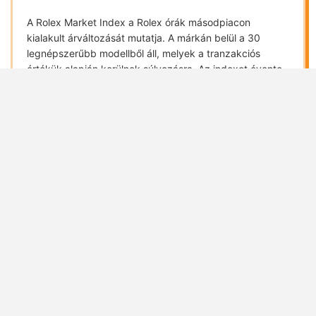
A Rolex Market Index a Rolex órák másodpiacon
kialakult árváltozását mutatja. A márkán belül a 30
legnépszerűbb modellből áll, melyek a tranzakciós
értékük alapján kerülnek súlyozásra. Az indexet évente
egyszer, január 1-jén vizsgálják felül és súlyozzák újra.
Végül, de nem utolsó sorban a Rolexet meg szokták
vádolni azzal is, hogy úgymond mesterségesen alakít
ki várólistát. Hogy ez valóban mesterséges-e, nem
tudjuk. Tény, hogy órásmesterből a svájci
manufaktúrába nem lehet csak úgy felvenni 10-20
embert, hogy holnaptól többet gyártsanak. Az is igaz,
hogy a Covid-lezárás időszaka alatt nehéz is lett volna
megmondani, hogyan alakul majd a gyártás és a
logisztika. Mindenesetre ezzel a magatartással a
Rolexek körül egy különös misztikum alakult ki.
Kiváltságos lett, aki tudott venni.