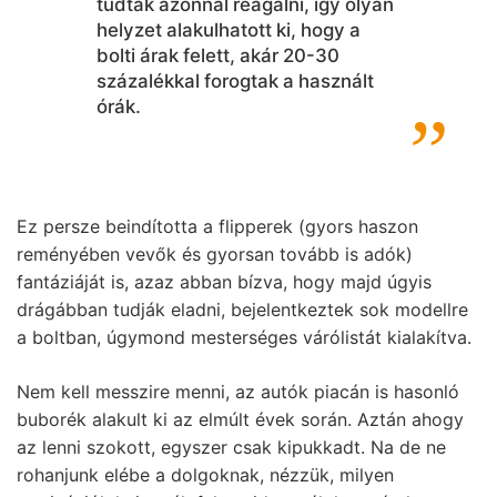
tudtak azonnal reagálni, így olyan
helyzet alakulhatott ki, hogy a
bolti árak felett, akár 20-30
százalékkal forogtak a használt
órák.
Ez persze beindította a flipperek (gyors haszon
reményében vevők és gyorsan tovább is adók)
fantáziáját is, azaz abban bízva, hogy majd úgyis
drágábban tudják eladni, bejelentkeztek sok modellre
a boltban, úgymond mesterséges várólistát kialakítva.
Nem kell messzire menni, az autók piacán is hasonló
buborék alakult ki az elmúlt évek során. Aztán ahogy
az lenni szokott, egyszer csak kipukkadt. Na de ne
rohanjunk elébe a dolgoknak, nézzük, milyen