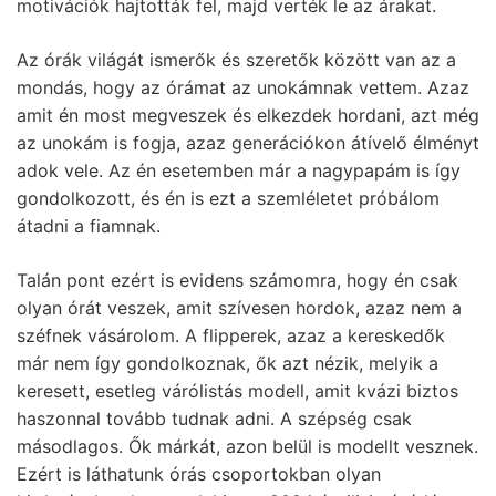
motivációk hajtották fel, majd verték le az árakat.
Az órák világát ismerők és szeretők között van az a
mondás, hogy az órámat az unokámnak vettem. Azaz
amit én most megveszek és elkezdek hordani, azt még
az unokám is fogja, azaz generációkon átívelő élményt
adok vele. Az én esetemben már a nagypapám is így
gondolkozott, és én is ezt a szemléletet próbálom
átadni a fiamnak.
Talán pont ezért is evidens számomra, hogy én csak
olyan órát veszek, amit szívesen hordok, azaz nem a
széfnek vásárolom. A flipperek, azaz a kereskedők
már nem így gondolkoznak, ők azt nézik, melyik a
keresett, esetleg várólistás modell, amit kvázi biztos
haszonnal tovább tudnak adni. A szépség csak
másodlagos. Ők márkát, azon belül is modellt vesznek.
Ezért is láthatunk órás csoportokban olyan