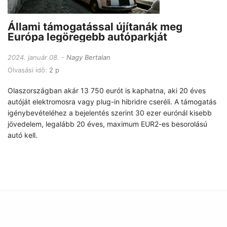
Állami támogatással újítanák meg
Európa legöregebb autóparkját
2024. január 08.
Nagy Bertalan
Olvasási idő:
2 p
Olaszországban akár 13 750 eurót is kaphatna, aki 20 éves
autóját elektromosra vagy plug-in hibridre cseréli. A támogatás
igénybevételéhez a bejelentés szerint 30 ezer eurónál kisebb
jövedelem, legalább 20 éves, maximum EUR2-es besorolású
autó kell.