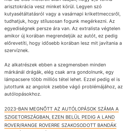
arisztokrácia vesz minket körül. Legyen szó
kutyasétáltatásról vagy a vasárnapi krikettmeccsről,
tudhatjuk, hogy stílusosan fogunk megérkezni. Az
egyediségnek persze ára van. Az extralista végtelen
amikor új korában megrendeljük az autót, ez pedig
előrevetíti, hogy idősebb korában lesz mit javítania a
szervíznek.
Az alkatrészek ebben a szegmensben minden
márkánál drágák, elég csak arra gondolnunk, egy
lámpacsere több milliós tétel lehet. Ezzel pedig el is
jutottunk az angolok zsebbe vágó problémájához, az
autólopásokhoz.
2023-BAN MEGNŐTT AZ AUTÓLOPÁSOK SZÁMA A
SZIGETORSZÁGBAN, EZEN BELÜL PEDIG A LAND
ROVER/RANGE ROVERRE SZAKOSODOTT BANDÁK