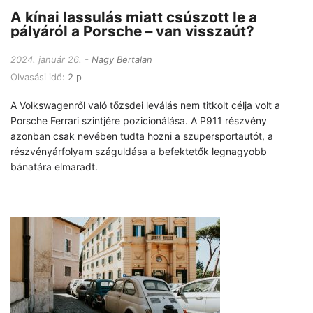
A kínai lassulás miatt csúszott le a
pályáról a Porsche – van visszaút?
2024. január 26.
Nagy Bertalan
Olvasási idő:
2 p
A Volkswagenről való tőzsdei leválás nem titkolt célja volt a
Porsche Ferrari szintjére pozicionálása. A P911 részvény
azonban csak nevében tudta hozni a szupersportautót, a
részvényárfolyam száguldása a befektetők legnagyobb
bánatára elmaradt.