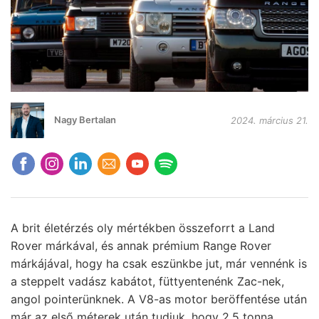
Nagy Bertalan
2024. március 21.
A brit életérzés oly mértékben összeforrt a Land
Rover márkával, és annak prémium Range Rover
márkájával, hogy ha csak eszünkbe jut, már vennénk is
a steppelt vadász kabátot, füttyentenénk Zac-nek,
angol pointerünknek. A V8-as motor beröffentése után
már az első méterek után tudjuk, hogy 2,5 tonna