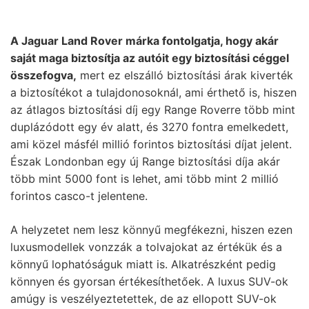
A Jaguar Land Rover márka fontolgatja, hogy akár
saját maga biztosítja az autóit egy biztosítási céggel
összefogva,
mert ez elszálló biztosítási árak kiverték
a biztosítékot a tulajdonosoknál, ami érthető is, hiszen
az átlagos biztosítási díj egy Range Roverre több mint
duplázódott egy év alatt, és 3270 fontra emelkedett,
ami közel másfél millió forintos biztosítási díjat jelent.
Észak Londonban egy új Range biztosítási díja akár
több mint 5000 font is lehet, ami több mint 2 millió
forintos casco-t jelentene.
A helyzetet nem lesz könnyű megfékezni, hiszen ezen
luxusmodellek vonzzák a tolvajokat az értékük és a
könnyű lophatóságuk miatt is. Alkatrészként pedig
könnyen és gyorsan értékesíthetőek. A luxus SUV-ok
amúgy is veszélyeztetettek, de az ellopott SUV-ok