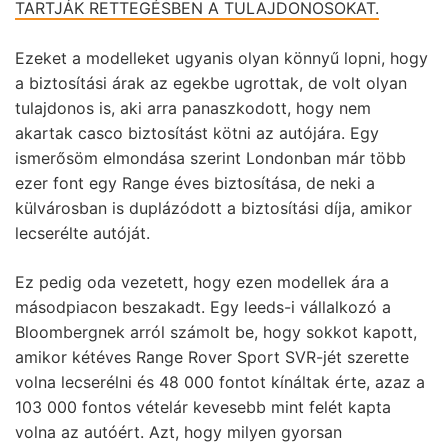
TARTJÁK RETTEGÉSBEN A TULAJDONOSOKAT.
Ezeket a modelleket ugyanis olyan könnyű lopni, hogy
a biztosítási árak az egekbe ugrottak, de volt olyan
tulajdonos is, aki arra panaszkodott, hogy nem
akartak casco biztosítást kötni az autójára. Egy
ismerősöm elmondása szerint Londonban már több
ezer font egy Range éves biztosítása, de neki a
külvárosban is duplázódott a biztosítási díja, amikor
lecserélte autóját.
Ez pedig oda vezetett, hogy ezen modellek ára a
másodpiacon beszakadt. Egy leeds-i vállalkozó a
Bloombergnek arról számolt be, hogy sokkot kapott,
amikor kétéves Range Rover Sport SVR-jét szerette
volna lecserélni és 48 000 fontot kínáltak érte, azaz a
103 000 fontos vételár kevesebb mint felét kapta
volna az autóért. Azt, hogy milyen gyorsan