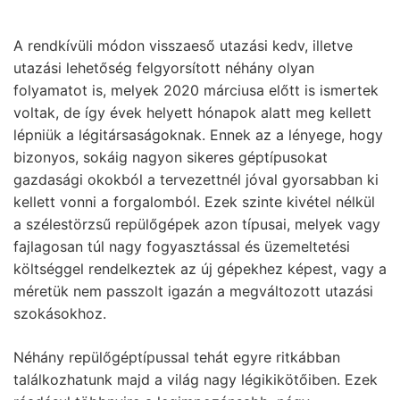
A rendkívüli módon visszaeső utazási kedv, illetve
utazási lehetőség felgyorsított néhány olyan
folyamatot is, melyek 2020 márciusa előtt is ismertek
voltak, de így évek helyett hónapok alatt meg kellett
lépniük a légitársaságoknak. Ennek az a lényege, hogy
bizonyos, sokáig nagyon sikeres géptípusokat
gazdasági okokból a tervezettnél jóval gyorsabban ki
kellett vonni a forgalomból. Ezek szinte kivétel nélkül
a szélestörzsű repülőgépek azon típusai, melyek vagy
fajlagosan túl nagy fogyasztással és üzemeltetési
költséggel rendelkeztek az új gépekhez képest, vagy a
méretük nem passzolt igazán a megváltozott utazási
szokásokhoz.
Néhány repülőgéptípussal tehát egyre ritkábban
találkozhatunk majd a világ nagy légikikötőiben. Ezek