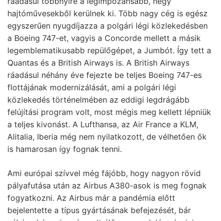
ráadásul többnyire a legimpozánsabb, négy
hajtóművesekből kerülnek ki. Több nagy cég is egész
egyszerűen nyugdíjazza a polgári légi közlekedésben
a Boeing 747-et, vagyis a Concorde mellett a másik
legemblematikusabb repülőgépet, a Jumbót. Így tett a
Quantas és a British Airways is. A British Airways
ráadásul néhány éve fejezte be teljes Boeing 747-es
flottájának modernizálását, ami a polgári légi
közlekedés történelmében az eddigi legdrágább
felújítási program volt, most mégis meg kellett lépniük
a teljes kivonást. A Lufthansa, az Air France a KLM,
Alitalia, Iberia még nem nyilatkozott, de vélhetően ők
is hamarosan így fognak tenni.
Ami európai szívvel még fájóbb, hogy nagyon rövid
pályafutása után az Airbus A380-asok is meg fognak
fogyatkozni. Az Airbus már a pandémia előtt
bejelentette a típus gyártásának befejezését, bár