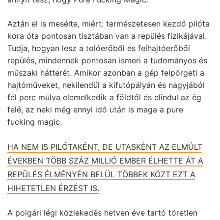
Aztán el is mesélte, miért: természetesen kezdő pilóta
kora óta pontosan tisztában van a repülés fizikájával.
Tudja, hogyan lesz a tolóerőből és felhajtóerőből
repülés, mindennek pontosan ismeri a tudományos és
műszaki hátterét. Amikor azonban a gép felpörgeti a
hajtóműveket, nekilendül a kifutópályán és nagyjából
fél perc múlva elemelkedik a földtől és elindul az ég
felé, az neki még ennyi idő után is maga a pure
fucking magic.
HA NEM IS PILÓTAKÉNT, DE UTASKÉNT AZ ELMÚLT
ÉVEKBEN TÖBB SZÁZ MILLIÓ EMBER ÉLHETTE ÁT A
REPÜLÉS ÉLMÉNYÉN BELÜL TÖBBEK KÖZT EZT A
HIHETETLEN ÉRZÉST IS.
A polgári légi közlekedés hetven éve tartó töretlen