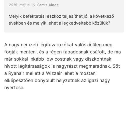
2018. május 16.
Samu János
Melyik befektetési eszköz teljesíthet jól a következő
években és melyik lehet a legkedveltebb közülük?
A nagy nemzeti légifuvarozókat valószínűleg meg
fogják menteni, és a régen fapadosnak csúfolt, de ma
már sokkal inkább low costnak vagy diszkontnak
hívott légitársaságok is nagyrészt megmaradnak. Sőt
a Ryanair mellett a Wizzair lehet a mostani
elképesztően bonyolult helyzetnek az igazi nagy
nyertese.