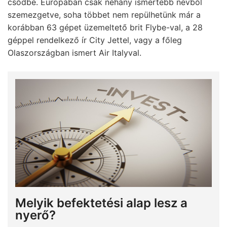
csődbe. Európában csak néhány ismertebb névből
szemezgetve, soha többet nem repülhetünk már a
korábban 63 gépet üzemeltető brit Flybe-val, a 28
géppel rendelkező ír City Jettel, vagy a főleg
Olaszországban ismert Air Italyval.
Melyik befektetési alap lesz a
nyerő?