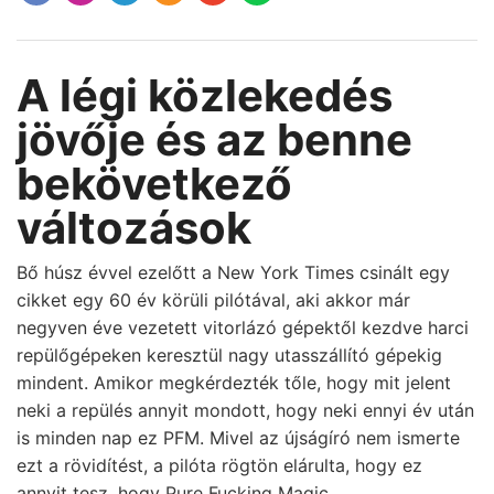
A légi közlekedés
jövője és az benne
bekövetkező
változások
Bő húsz évvel ezelőtt a New York Times csinált egy
cikket egy 60 év körüli pilótával, aki akkor már
negyven éve vezetett vitorlázó gépektől kezdve harci
repülőgépeken keresztül nagy utasszállító gépekig
mindent. Amikor megkérdezték tőle, hogy mit jelent
neki a repülés annyit mondott, hogy neki ennyi év után
is minden nap ez PFM. Mivel az újságíró nem ismerte
ezt a rövidítést, a pilóta rögtön elárulta, hogy ez
annyit tesz, hogy Pure Fucking Magic.