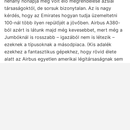
néhány hónapja még volt élő megrendelése ázsiai
társaságoktól, de sorsuk bizonytalan. Az is nagy
kérdés, hogy az Emirates hogyan tudja üzemeltetni
100-nál több ilyen repülőjét a jövőben. Airbus A380-
ból azért is látunk majd még kevesebbet, mert még a
Jumbóknál is rosszabb – igazából nem is létezik –
ezeknek a típusoknak a másodpiaca. (Kis adalék
ezekhez a fantasztikus gépekhez, hogy rövid élete
alatt az Airbus egyetlen amerikai légitársaságnak sem
tudott eladni egy darabot sem.)
AZ VISZONYLAG LOGIKUS, HOGY ELTŰNNEK A MÁR
ÖREGEDŐ BOEING 767-ESEK, DE HOGY AZ AIRBUS
NÉGY HAJTÓMŰVES A340-ESEI IS SZANÁLÁSRA
KERÜLNEK, AZ SOKKAL MEGLEPŐBB ÉS SZOMORÚBB
HÍR A REPÜLŐGÉPEK SZERELMESEINEK.