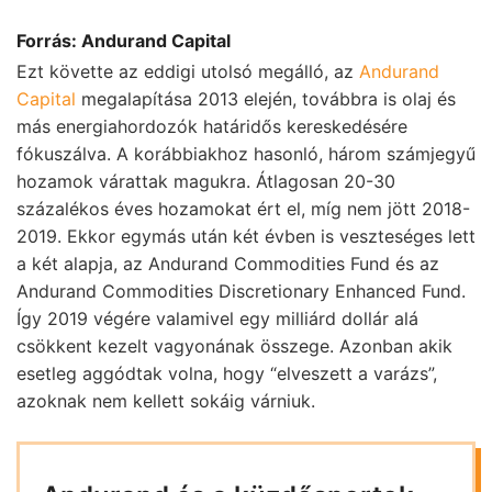
Forrás: Andurand Capital
Ezt követte az eddigi utolsó megálló, az
Andurand
Capital
megalapítása 2013 elején, továbbra is olaj és
más energiahordozók határidős kereskedésére
fókuszálva. A korábbiakhoz hasonló, három számjegyű
hozamok várattak magukra. Átlagosan 20-30
százalékos éves hozamokat ért el, míg nem jött 2018-
2019. Ekkor egymás után két évben is veszteséges lett
a két alapja, az Andurand Commodities Fund és az
Andurand Commodities Discretionary Enhanced Fund.
Így 2019 végére valamivel egy milliárd dollár alá
csökkent kezelt vagyonának összege. Azonban akik
esetleg aggódtak volna, hogy “elveszett a varázs”,
azoknak nem kellett sokáig várniuk.