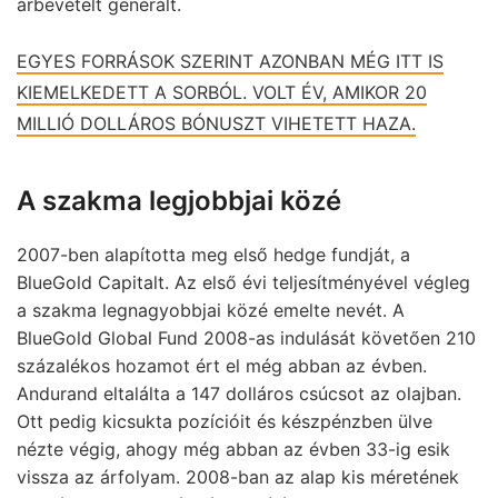
árbevételt generált.
EGYES FORRÁSOK SZERINT AZONBAN MÉG ITT IS
KIEMELKEDETT A SORBÓL. VOLT ÉV, AMIKOR 20
MILLIÓ DOLLÁROS BÓNUSZT VIHETETT HAZA.
A szakma legjobbjai közé
2007-ben alapította meg első hedge fundját, a
BlueGold Capitalt. Az első évi teljesítményével végleg
a szakma legnagyobbjai közé emelte nevét. A
BlueGold Global Fund 2008-as indulását követően 210
százalékos hozamot ért el még abban az évben.
Andurand eltalálta a 147 dolláros csúcsot az olajban.
Ott pedig kicsukta pozícióit és készpénzben ülve
nézte végig, ahogy még abban az évben 33-ig esik
vissza az árfolyam. 2008-ban az alap kis méretének