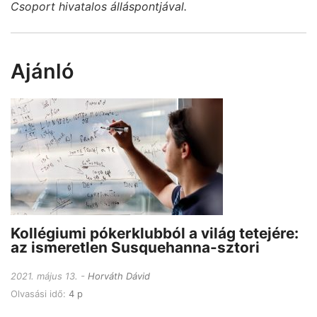
Csoport hivatalos álláspontjával.
Ajánló
Kollégiumi pókerklubból a világ tetejére:
az ismeretlen Susquehanna-sztori
2021. május 13.
Horváth Dávid
Olvasási idő:
4 p