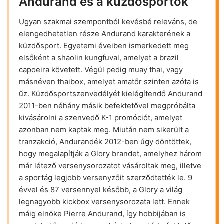
Andurand és a küzdősportok
Ugyan szakmai szempontból kevésbé releváns, de
elengedhetetlen része Andurand karakterének a
küzdősport. Egyetemi éveiben ismerkedett meg
elsőként a shaolin kungfuval, amelyet a brazil
capoeira követett. Végül pedig muay thai, vagy
másnéven thaibox, amelyet amatőr szinten azóta is
űz. Küzdősportszenvedélyét kielégítendő Andurand
2011-ben néhány másik befektetővel megpróbálta
kivásárolni a szenvedő K-1 promóciót, amelyet
azonban nem kaptak meg. Miután nem sikerült a
tranzakció, Andurandék 2012-ben úgy döntöttek,
hogy megalapítják a Glory brandet, amelyhez három
már létező versenysorozatot vásároltak meg, illetve
a sportág legjobb versenyzőit szerződtették le. 9
évvel és 87 versennyel később, a Glory a világ
legnagyobb kickbox versenysorozata lett. Ennek
máig elnöke Pierre Andurand, így hobbijában is