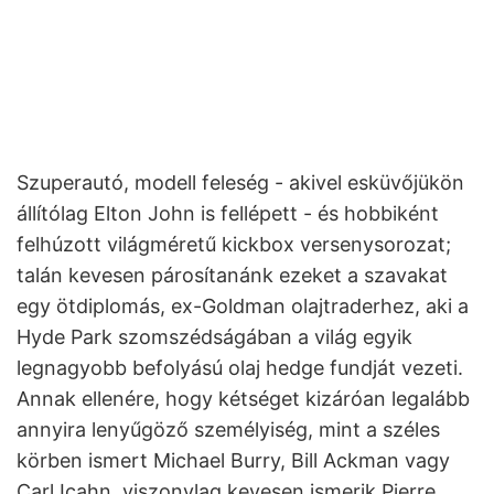
Szuperautó, modell feleség - akivel esküvőjükön
állítólag Elton John is fellépett - és hobbiként
felhúzott világméretű kickbox versenysorozat;
talán kevesen párosítanánk ezeket a szavakat
egy ötdiplomás, ex-Goldman olajtraderhez, aki a
Hyde Park szomszédságában a világ egyik
legnagyobb befolyású olaj hedge fundját vezeti.
Annak ellenére, hogy kétséget kizáróan legalább
annyira lenyűgöző személyiség, mint a széles
körben ismert Michael Burry, Bill Ackman vagy
Carl Icahn, viszonylag kevesen ismerik Pierre