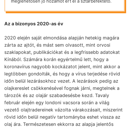
meglehetősen jó hozamot ért el a sztárbefektető.
Az a bizonyos 2020-as év
2020 elején saját elmondása alapján hetekig magára
zárta az ajtót, és mást sem olvasott, mint orvosi
szaklapokat, publikációkat és a legfrissebb adatokat
Kínából. Számára korán egyértelmű lett, hogy a
koronavírus nagyobb kockázatot jelent, mint akkor a
legtöbben gondolták, és hogy a vírus terjedése rövid
időn belül lezárásokhoz vezet. A lezárások pedig az
olajkereslet csökkenésével fognak járni, megtelnek a
tározók és az olajár szabadesésbe kezd. Tavaly
február elején egy londoni vacsora során a világ
vezető olajtradereinek vázolta várakozásait, miszerint
rövid időn belül negatív tartományba eshet vissza az
olaj ára. Természetesen ekkorra az alapja jelentős