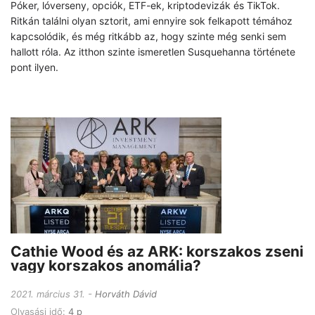
Póker, lóverseny, opciók, ETF-ek, kriptodevizák és TikTok.
Ritkán találni olyan sztorit, ami ennyire sok felkapott témához
kapcsolódik, és még ritkább az, hogy szinte még senki sem
hallott róla. Az itthon szinte ismeretlen Susquehanna története
pont ilyen.
Cathie Wood és az ARK: korszakos zseni
vagy korszakos anomália?
2021. március 31.
Horváth Dávid
Olvasási idő:
4 p