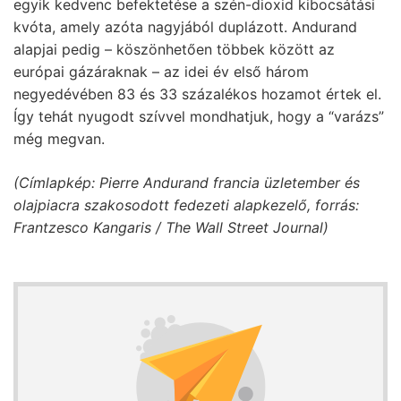
egyik kedvenc befektetése a szén-dioxid kibocsátási
kvóta, amely azóta nagyjából duplázott. Andurand
alapjai pedig – köszönhetően többek között az
európai gázáraknak – az idei év első három
negyedévében 83 és 33 százalékos hozamot értek el.
Így tehát nyugodt szívvel mondhatjuk, hogy a “varázs”
még megvan.
(Címlapkép: Pierre Andurand francia üzletember és
olajpiacra szakosodott fedezeti alapkezelő, forrás:
Frantzesco Kangaris / The Wall Street Journal)