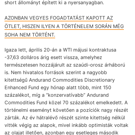
short állományt épített ki a nyersanyagban.
AZONBAN VEGYES FOGADTATÁST KAPOTT AZ
ÖTLET, HISZEN ILYEN A TÖRTÉNELEM SORÁN MÉG
SOHA NEM TÖRTÉNT.
Igaza lett, április 20-án a WTI májusi kontraktusa
-37,63 dolláros árig esett vissza, amelyhez
természetesen hozzájárult az szaúdi-orosz árháború
is. Nem hivatalos források szerint a nagyobb
kitettségű Andurand Commodities Discretionary
Enhanced Fund egy hónap alatt több, mint 150
százalékot, míg a “konzervatívabb” Andurand
Commodities Fund közel 70 százalékot emelkedett. A
történelmi eseményt követően a pozíciók nagy részét
zárták. Az év hátralévő részét szinte kitettség nélkül
vitték végig az alapok, mivel inkább optimisták voltak
az olajat illetően, azonban egy esetleges második