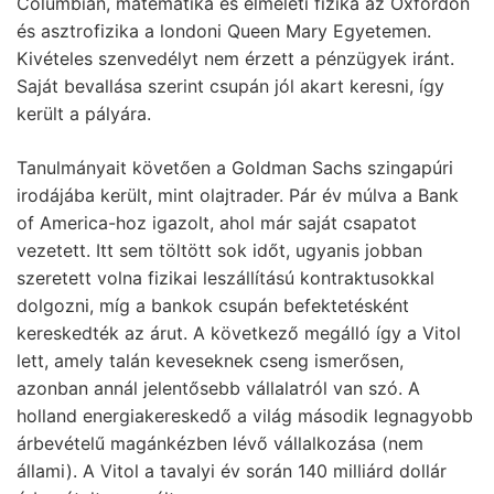
Columbián, matematika és elméleti fizika az Oxfordon
és asztrofizika a londoni Queen Mary Egyetemen.
Kivételes szenvedélyt nem érzett a pénzügyek iránt.
Saját bevallása szerint csupán jól akart keresni, így
került a pályára.
Tanulmányait követően a Goldman Sachs szingapúri
irodájába került, mint olajtrader. Pár év múlva a Bank
of America-hoz igazolt, ahol már saját csapatot
vezetett. Itt sem töltött sok időt, ugyanis jobban
szeretett volna fizikai leszállítású kontraktusokkal
dolgozni, míg a bankok csupán befektetésként
kereskedték az árut. A következő megálló így a Vitol
lett, amely talán keveseknek cseng ismerősen,
azonban annál jelentősebb vállalatról van szó. A
holland energiakereskedő a világ második legnagyobb
árbevételű magánkézben lévő vállalkozása (nem
állami). A Vitol a tavalyi év során 140 milliárd dollár