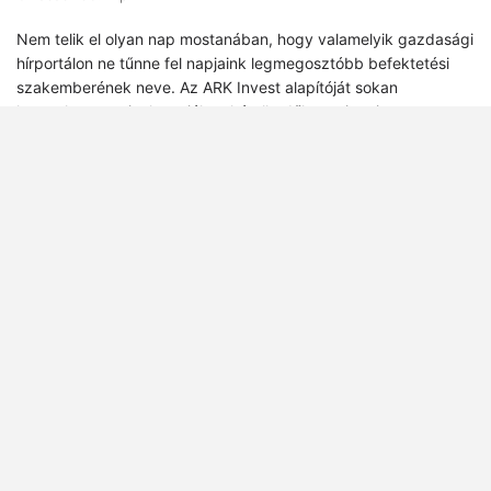
Nem telik el olyan nap mostanában, hogy valamelyik gazdasági
hírportálon ne tűnne fel napjaink legmegosztóbb befektetési
szakemberének neve. Az ARK Invest alapítóját sokan
korszakos zseninek tartják, a kételkedők szerint viszont
elképesztő teljesítménye az önreklámnak és a tőkepiacokon
kialakult befektetői mánia keverékének köszönhető. Portré.
Visszavonul a hedge fund menedzserek
királya