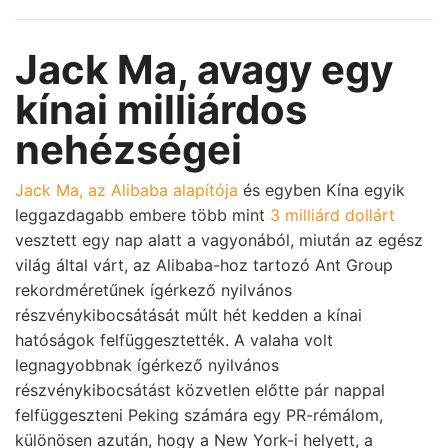
Jack Ma, avagy egy
kínai milliárdos
nehézségei
Jack Ma, az Alibaba alapítója
és egyben Kína egyik
leggazdagabb embere több mint
3 milliárd dollárt
vesztett egy nap alatt a vagyonából, miután az egész
világ által várt, az Alibaba-hoz tartozó Ant Group
rekordméretűnek ígérkező nyilvános
részvénykibocsátását múlt hét kedden a kínai
hatóságok felfüggesztették. A valaha volt
legnagyobbnak ígérkező nyilvános
részvénykibocsátást közvetlen előtte pár nappal
felfüggeszteni Peking számára egy PR-rémálom,
különösen azután, hogy a New York-i helyett, a