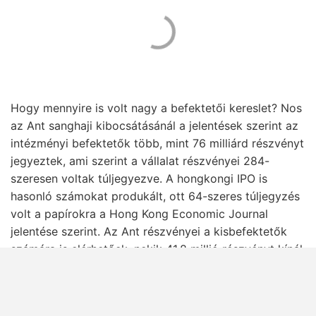
Hogy mennyire is volt nagy a befektetői kereslet? Nos
az Ant sanghaji kibocsátásánál a jelentések szerint az
intézményi befektetők több, mint 76 milliárd részvényt
jegyeztek, ami szerint a vállalat részvényei 284-
szeresen voltak túljegyezve. A hongkongi IPO is
hasonló számokat produkált, ott 64-szeres túljegyzés
volt a papírokra a Hong Kong Economic Journal
jelentése szerint. Az Ant részvényei a kisbefektetők
számára is elérhetőek, nekik 41,8 millió részvényt kínál
fel a cég 10,32 dolláros árazás mellett. Ezek
döbbenetes számok, példátlanok még a nyugati IPO-k
között is, de mégis hogyan lehetségesek?