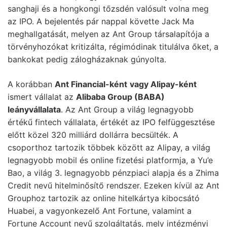
sanghaji és a hongkongi tőzsdén valósult volna meg
az IPO. A bejelentés pár nappal követte Jack Ma
meghallgatását, melyen az Ant Group társalapítója a
törvényhozókat kritizálta, régimódinak titulálva őket, a
bankokat pedig zálogházaknak gúnyolta.
A korábban
Ant Financial-ként
vagy Alipay-ként
ismert vállalat az
Alibaba Group (BABA)
leányvállalata
. Az Ant Group a világ legnagyobb
értékű fintech vállalata, értékét az IPO felfüggesztése
előtt közel 320 milliárd dollárra becsülték. A
csoporthoz tartozik többek között az Alipay, a világ
legnagyobb mobil és online fizetési platformja, a Yu’e
Bao, a világ 3. legnagyobb pénzpiaci alapja és a Zhima
Credit nevű hitelminősítő rendszer. Ezeken kívül az Ant
Grouphoz tartozik az online hitelkártya kibocsátó
Huabei, a vagyonkezelő Ant Fortune, valamint a
Fortune Account nevű szolgáltatás, mely intézményi