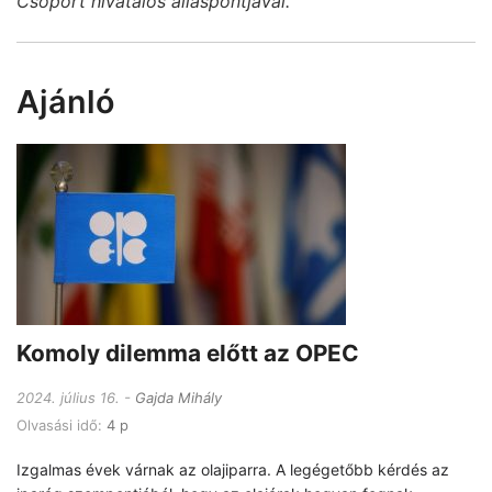
Csoport hivatalos álláspontjával.
Ajánló
Komoly dilemma előtt az OPEC
2024. július 16.
Gajda Mihály
Olvasási idő:
4 p
Izgalmas évek várnak az olajiparra. A legégetőbb kérdés az