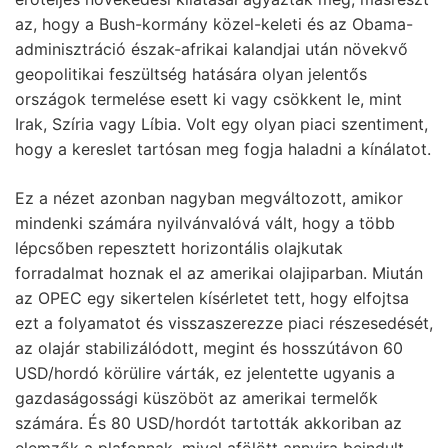
az, hogy a Bush-kormány közel-keleti és az Obama-
adminisztráció észak-afrikai kalandjai után növekvő
geopolitikai feszültség hatására olyan jelentős
országok termelése esett ki vagy csökkent le, mint
Irak, Szíria vagy Líbia. Volt egy olyan piaci szentiment,
hogy a kereslet tartósan meg fogja haladni a kínálatot.
Ez a nézet azonban nagyban megváltozott, amikor
mindenki számára nyilvánvalóvá vált, hogy a több
lépcsőben repesztett horizontális olajkutak
forradalmat hoznak el az amerikai olajiparban. Miután
az OPEC egy sikertelen kísérletet tett, hogy elfojtsa
ezt a folyamatot és visszaszerezze piaci részesedését,
az olajár stabilizálódott, megint és hosszútávon 60
USD/hordó körülire várták, ez jelentette ugyanis a
gazdaságossági küszöböt az amerikai termelők
számára. És 80 USD/hordót tartották akkoriban az
elemzők a plafonnak, mivel afölött annyira beindult