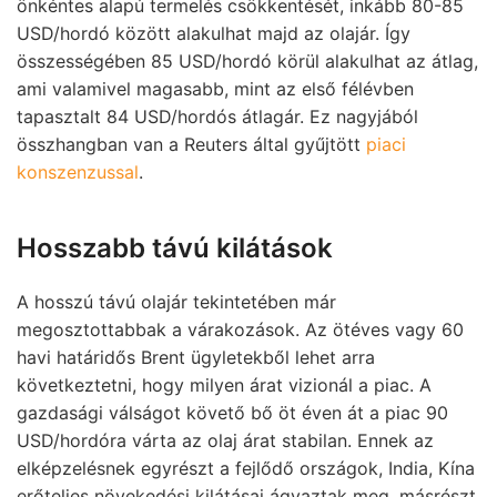
önkéntes alapú termelés csökkentését, inkább 80-85
USD/hordó között alakulhat majd az olajár. Így
összességében 85 USD/hordó körül alakulhat az átlag,
ami valamivel magasabb, mint az első félévben
tapasztalt 84 USD/hordós átlagár. Ez nagyjából
összhangban van a Reuters által gyűjtött
piaci
konszenzussal
.
Hosszabb távú kilátások
A hosszú távú olajár tekintetében már
megosztottabbak a várakozások. Az ötéves vagy 60
havi határidős Brent ügyletekből lehet arra
következtetni, hogy milyen árat vizionál a piac. A
gazdasági válságot követő bő öt éven át a piac 90
USD/hordóra várta az olaj árat stabilan. Ennek az
elképzelésnek egyrészt a fejlődő országok, India, Kína
erőteljes növekedési kilátásai ágyaztak meg, másrészt