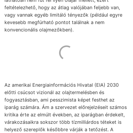
feltételezhető, hogy az átlag valójában feljebb van,
vagy vannak egyéb limitáló tényezők (például egyre
kevesebb megfúrható pontot találnak a nem
konvencionális olajmezőkben).
Az amerikai Energiainformációs Hivatal (EIA) 2030
előtti csúcsot vizionál az olajtermelésben és
fogyasztásban, ami pesszimista képet festhet az
iparág számára. Ám a szervezet előrejelzéseit számos
kritika érte az elmúlt években, az iparágban érdekelt,
várakozásaikra sokszor több tízmilliárdos téteket is
helyező szereplők későbbre várják a tetőzést. A