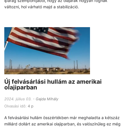
iparág szempontjából, hogy az olajárak hogyan fognak
változni, hol várható majd a stabilizáció.
Új felvásárlási hullám az amerikai
olajiparban
2024. július 03.
Gajda Mihály
Olvasási idő:
4 p
A felvásárlási hullám összértékben már meghaladta a kétszáz
milliárd dollárt az amerikai olajiparban, és valószínűleg ez még