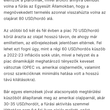
volna a fúrás az Egyesült Államokban, hogy a
megnövekedett termelés azonnal visszahúzta volna az
olajárat 80 USD/hordó alá.
Az utóbbi bő két és fél évben a piac 70 USD/hordó
körül árazta az olajat hosszú távon, de ahogy már
említettem, az előrejelezések jelentősen eltérnek. Fel
lehet ezt fogni úgy, mint a régi 60 USD/hordós küszöb
a 2022-23 inflációs sokk után, mivel a helyzet és a
piac dinamikáját meghatározó tényezők keveset
változtak (OPEC vs. amerikai olajtermelők, valamint
orosz szankcióknak minimális hatása volt a hosszú
távú kilátásokra).
Bár egyes elemzések jóval alacsonyabb megtérülési
küszöböt állapítanak meg az amerikai olajiparnál, akár
30-35 USD/hordót, a fúrási aktivitás szemmel
láthatóan nem fut fel ilyen olajár mellett, ezért