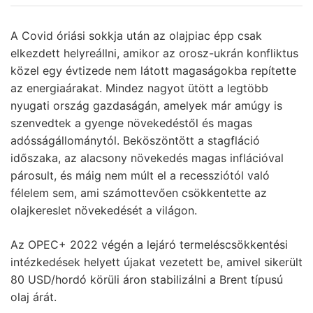
A Covid óriási sokkja után az olajpiac épp csak
elkezdett helyreállni, amikor az orosz-ukrán konfliktus
közel egy évtizede nem látott magaságokba repítette
az energiaárakat. Mindez nagyot ütött a legtöbb
nyugati ország gazdaságán, amelyek már amúgy is
szenvedtek a gyenge növekedéstől és magas
adósságállománytól. Beköszöntött a stagfláció
időszaka, az alacsony növekedés magas inflációval
párosult, és máig nem múlt el a recessziótól való
félelem sem, ami számottevően csökkentette az
olajkereslet növekedését a világon.
Az OPEC+ 2022 végén a lejáró termeléscsökkentési
intézkedések helyett újakat vezetett be, amivel sikerült
80 USD/hordó körüli áron stabilizálni a Brent típusú
olaj árát.