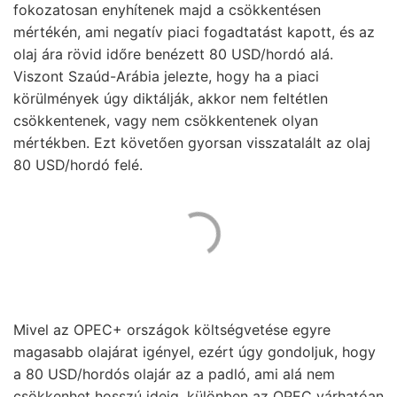
fokozatosan enyhítenek majd a csökkentésen
mértékén, ami negatív piaci fogadtatást kapott, és az
olaj ára rövid időre benézett 80 USD/hordó alá.
Viszont Szaúd-Arábia jelezte, hogy ha a piaci
körülmények úgy diktálják, akkor nem feltétlen
csökkentenek, vagy nem csökkentenek olyan
mértékben. Ezt követően gyorsan visszatalált az olaj
80 USD/hordó felé.
Mivel az OPEC+ országok költségvetése egyre
magasabb olajárat igényel, ezért úgy gondoljuk, hogy
a 80 USD/hordós olajár az a padló, ami alá nem
csökkenhet hosszú ideig, különben az OPEC várhatóan