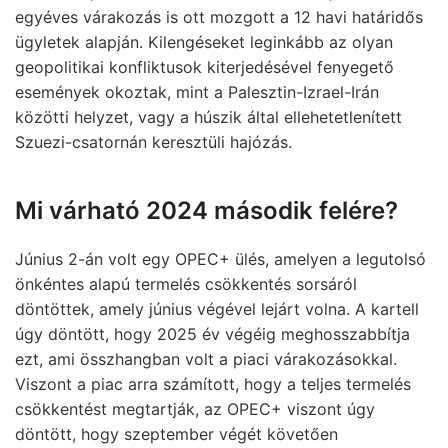
egyéves várakozás is ott mozgott a 12 havi határidős
ügyletek alapján. Kilengéseket leginkább az olyan
geopolitikai konfliktusok kiterjedésével fenyegető
események okoztak, mint a Palesztin-Izrael-Irán
közötti helyzet, vagy a húszik által ellehetetlenített
Szuezi-csatornán keresztüli hajózás.
Mi várható 2024 második felére?
Június 2-án volt egy OPEC+ ülés, amelyen a legutolsó
önkéntes alapú termelés csökkentés sorsáról
döntöttek, amely június végével lejárt volna. A kartell
úgy döntött, hogy 2025 év végéig meghosszabbítja
ezt, ami összhangban volt a piaci várakozásokkal.
Viszont a piac arra számított, hogy a teljes termelés
csökkentést megtartják, az OPEC+ viszont úgy
döntött, hogy szeptember végét követően