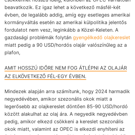
beavatkozik. Ez igaz lehet a következő másfél-két
évben, de legalább addig, amíg egy esetleges amerikai
kormányváltás esetén az amerikai külpolitika jelentős
fordulatot nem vesz, leginkább a Közel-Keleten. A
gazdasági problémák folytán
gyengélkedő olajkereslet
miatt pedig a 90 USD/hordós olajár valószínűleg az a
plafon,
AMIT HOSSZÚ IDŐRE NEM FOG ÁTLÉPNI AZ OLAJÁR
AZ ELKÖVETKEZŐ FÉL-EGY ÉVBEN.
Mindezek alapján arra számítunk, hogy 2024 harmadik
negyedévében, amikor szezonális okok miatt a
legerősebb az olajkereslet döntően 85-90 USD/hordó
között alakulhat az olaj ára. A negyedik negyedévben
pedig, amikor elkezd csökkeni a kereslet szezonális
okok miatt, valamint az OPEC is elkezdi enyhíteni az