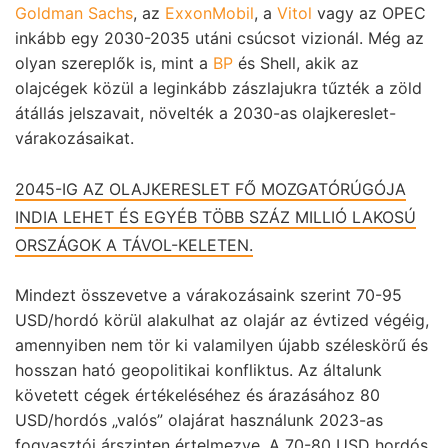
Goldman Sachs
, az
ExxonMobil
, a
Vitol
vagy az OPEC
inkább egy 2030-2035 utáni csúcsot vizionál. Még az
olyan szereplők is, mint a
BP
és Shell, akik az
olajcégek közül a leginkább zászlajukra tűzték a zöld
átállás jelszavait, növelték a 2030-as olajkereslet-
várakozásaikat.
2045-IG AZ OLAJKERESLET FŐ MOZGATÓRÚGÓJA
INDIA LEHET ÉS EGYÉB TÖBB SZÁZ MILLIÓ LAKOSÚ
ORSZÁGOK A TÁVOL-KELETEN.
Mindezt összevetve a várakozásaink szerint 70-95
USD/hordó körül alakulhat az olajár az évtized végéig,
amennyiben nem tör ki valamilyen újabb széleskörű és
hosszan ható geopolitikai konfliktus. Az általunk
követett cégek értékeléséhez és árazásához 80
USD/hordós „valós” olajárat használunk 2023-as
fogyasztói árszinten értelmezve. A 70-80 USD hordós