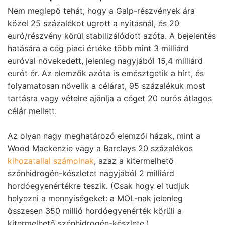
Nem meglepő tehát, hogy a Galp-részvények ára
közel 25 százalékot ugrott a nyitásnál, és 20
euró/részvény körül stabilizálódott azóta. A bejelentés
hatására a cég piaci értéke több mint 3 milliárd
euróval növekedett, jelenleg nagyjából 15,4 milliárd
eurót ér. Az elemzők azóta is emésztgetik a hírt, és
folyamatosan növelik a célárat, 95 százalékuk most
tartásra vagy vételre ajánlja a céget 20 eurós átlagos
célár mellett.
Az olyan nagy meghatározó elemzői házak, mint a
Wood Mackenzie vagy a Barclays 20 százalékos
kihozatallal számolnak
, azaz a kitermelhető
szénhidrogén-készletet nagyjából 2 milliárd
hordóegyenértékre teszik. (Csak hogy el tudjuk
helyezni a mennyiségeket: a MOL-nak jelenleg
összesen 350 millió hordóegyenérték körüli a
kitermelhető szénhidrogén-készlete.)