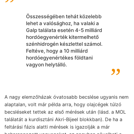
Összességében tehát közelebb
lehet a valósághoz, ha valaki a
Galp találata esetén 4-5 milliárd
hordóegyenérték kitermelhető
szénhidrogén készlettel számol.
Feltéve, hogy a 10 milliárd
hordóegyenértékes földtani
vagyon helytálló.
A nagy elemzőházak óvatosabb becslése ugyanis nem
alaptalan, volt már példa arra, hogy olajcégek túlzó
becsléseket tettek az első mérések után (lásd. a MOL
találatát a kurdisztáni Akri-Bijeel blokkban). De ha a
feltárási fázis alatti mérések is igazolják a már