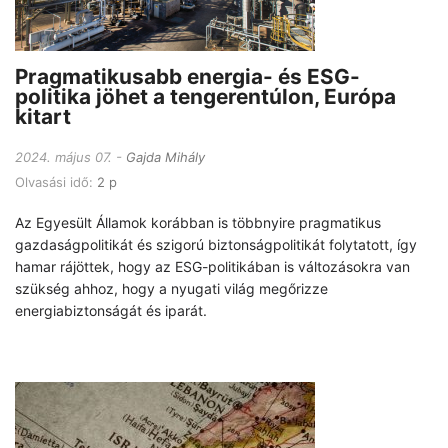
Pragmatikusabb energia- és ESG-
politika jöhet a tengerentúlon, Európa
kitart
2024. május 07.
Gajda Mihály
Olvasási idő:
2 p
Az Egyesült Államok korábban is többnyire pragmatikus
gazdaságpolitikát és szigorú biztonságpolitikát folytatott, így
hamar rájöttek, hogy az ESG-politikában is változásokra van
szükség ahhoz, hogy a nyugati világ megőrizze
energiabiztonságát és iparát.