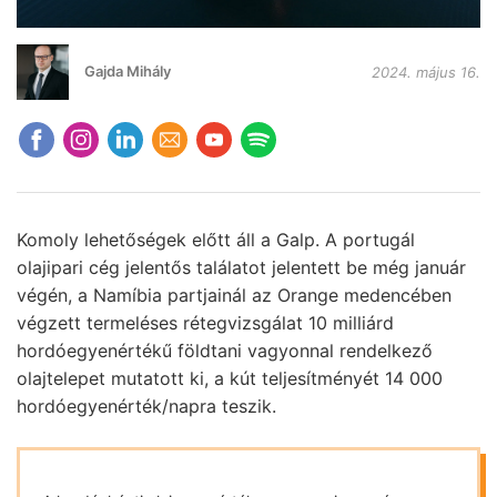
Gajda Mihály
2024. május 16.
Komoly lehetőségek előtt áll a Galp. A portugál
olajipari cég jelentős találatot jelentett be még január
végén, a Namíbia partjainál az Orange medencében
végzett termeléses rétegvizsgálat 10 milliárd
hordóegyenértékű földtani vagyonnal rendelkező
olajtelepet mutatott ki, a kút teljesítményét 14 000
hordóegyenérték/napra teszik.