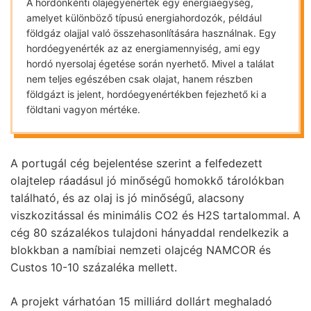
A hordónkénti olajegyenérték egy energiaegység,
amelyet különböző típusú energiahordozók, például
földgáz olajjal való összehasonlítására használnak. Egy
hordóegyenérték az az energiamennyiség, ami egy
hordó nyersolaj égetése során nyerhető. Mivel a találat
nem teljes egészében csak olajat, hanem részben
földgázt is jelent, hordóegyenértékben fejezhető ki a
földtani vagyon mértéke.
A portugál cég bejelentése szerint a felfedezett
olajtelep ráadásul jó minőségű homokkő tárolókban
található, és az olaj is jó minőségű, alacsony
viszkozitással és minimális CO2 és H2S tartalommal. A
cég 80 százalékos tulajdoni hányaddal rendelkezik a
blokkban a namíbiai nemzeti olajcég NAMCOR és
Custos 10-10 százaléka mellett.
A projekt várhatóan 15 milliárd dollárt meghaladó