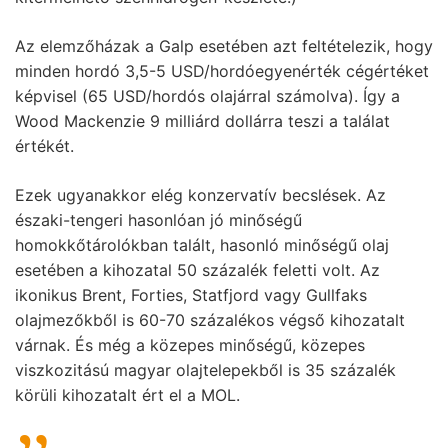
Az elemzőházak a Galp esetében azt feltételezik, hogy
minden hordó 3,5-5 USD/hordóegyenérték cégértéket
képvisel (65 USD/hordós olajárral számolva). Így a
Wood Mackenzie 9 milliárd dollárra teszi a találat
értékét.
Ezek ugyanakkor elég konzervatív becslések. Az
északi-tengeri hasonlóan jó minőségű
homokkőtárolókban talált, hasonló minőségű olaj
esetében a kihozatal 50 százalék feletti volt. Az
ikonikus Brent, Forties, Statfjord vagy Gullfaks
olajmezőkből is 60-70 százalékos végső kihozatalt
várnak. És még a közepes minőségű, közepes
viszkozitású magyar olajtelepekből is 35 százalék
körüli kihozatalt ért el a MOL.