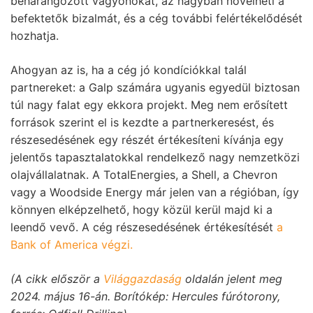
beharangozott vagyonokat, az nagyban növelheti a
befektetők bizalmát, és a cég további felértékelődését
hozhatja.
Ahogyan az is, ha a cég jó kondíciókkal talál
partnereket: a Galp számára ugyanis egyedül biztosan
túl nagy falat egy ekkora projekt. Meg nem erősített
források szerint el is kezdte a partnerkeresést, és
részesedésének egy részét értékesíteni kívánja egy
jelentős tapasztalatokkal rendelkező nagy nemzetközi
olajvállalatnak. A TotalEnergies, a Shell, a Chevron
vagy a Woodside Energy már jelen van a régióban, így
könnyen elképzelhető, hogy közül kerül majd ki a
leendő vevő. A cég részesedésének értékesítését
a
Bank of America végzi.
(A cikk először a
Világgazdaság
oldalán jelent meg
2024. május 16-án. Borítókép: Hercules fúrótorony,