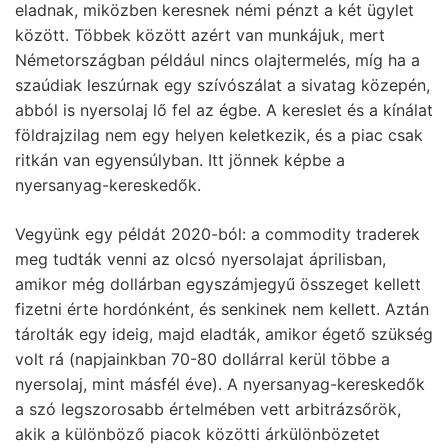
eladnak, miközben keresnek némi pénzt a két ügylet
között. Többek között azért van munkájuk, mert
Németországban például nincs olajtermelés, míg ha a
szaúdiak leszúrnak egy szívószálat a sivatag közepén,
abból is nyersolaj lő fel az égbe. A kereslet és a kínálat
földrajzilag nem egy helyen keletkezik, és a piac csak
ritkán van egyensúlyban. Itt jönnek képbe a
nyersanyag-kereskedők.
Vegyünk egy példát 2020-ból: a commodity traderek
meg tudták venni az olcsó nyersolajat áprilisban,
amikor még dollárban egyszámjegyű összeget kellett
fizetni érte hordónként, és senkinek nem kellett. Aztán
tárolták egy ideig, majd eladták, amikor égető szükség
volt rá (napjainkban 70-80 dollárral kerül többe a
nyersolaj, mint másfél éve). A nyersanyag-kereskedők
a szó legszorosabb értelmében vett arbitrázsőrök,
akik a különböző piacok közötti árkülönbözetet