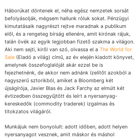
Háborúkat döntenek el, néha egész nemzetek sorsát
befolyásolják, mégsem hallunk róluk sokat. Pénzügyi
kimutatásaik nagyrészt rejtve maradnak a publikum
elől, és a rengeteg bírság ellenére, amit kirónak rájuk,
talán övék az egyik legjobban fizető szakma a világon.
Aki nem sejti, kiről van szó, olvassa el a
The World for
Sale
(Eladó a világ) című, az év elején kiadott könyvet,
amelynek összefoglalóját akár ezzel be is
fejezhetnénk, de akkor nem adnánk ízelítőt azokból a
nagyszerű sztorikból, amiket a Bloomberg két
újságírója, Javier Blas és Jack Farchy az elmúlt két
évtizedben összegyűjtött és leírt a nyersanyag-
kereskedők (commodity traderek) izgalmas és
titokzatos világáról.
Munkájuk nem bonyolult: adott időben, adott helyen
nyersanyagot vesznek, amit máskor és máshol