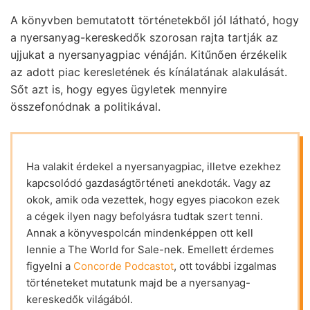
A könyvben bemutatott történetekből jól látható, hogy
a nyersanyag-kereskedők szorosan rajta tartják az
ujjukat a nyersanyagpiac vénáján. Kitűnően érzékelik
az adott piac keresletének és kínálatának alakulását.
Sőt azt is, hogy egyes ügyletek mennyire
összefonódnak a politikával.
Ha valakit érdekel a nyersanyagpiac, illetve ezekhez
kapcsolódó gazdaságtörténeti anekdoták. Vagy az
okok, amik oda vezettek, hogy egyes piacokon ezek
a cégek ilyen nagy befolyásra tudtak szert tenni.
Annak a könyvespolcán mindenképpen ott kell
lennie a The World for Sale-nek. Emellett érdemes
figyelni a
Concorde Podcastot
, ott további izgalmas
történeteket mutatunk majd be a nyersanyag-
kereskedők világából.