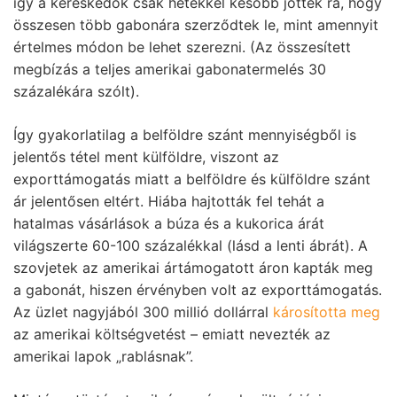
így a kereskedők csak hetekkel később jöttek rá, hogy
összesen több gabonára szerződtek le, mint amennyit
értelmes módon be lehet szerezni. (Az összesített
megbízás a teljes amerikai gabonatermelés 30
százalékára szólt).
Így gyakorlatilag a belföldre szánt mennyiségből is
jelentős tétel ment külföldre, viszont az
exporttámogatás miatt a belföldre és külföldre szánt
ár jelentősen eltért. Hiába hajtották fel tehát a
hatalmas vásárlások a búza és a kukorica árát
világszerte 60-100 százalékkal (lásd a lenti ábrát). A
szovjetek az amerikai ártámogatott áron kapták meg
a gabonát, hiszen érvényben volt az exporttámogatás.
Az üzlet nagyjából 300 millió dollárral
károsította meg
az amerikai költségvetést – emiatt nevezték az
amerikai lapok „rablásnak”.