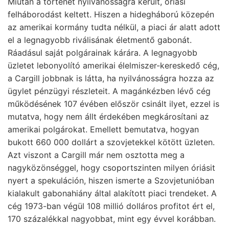
Miután a történet nyilvánosságra került, óriási
felháborodást keltett. Hiszen a hidegháború közepén
az amerikai kormány tudta nélkül, a piaci ár alatt adott
el a legnagyobb riválisának életmentő gabonát.
Ráadásul saját polgárainak kárára. A legnagyobb
üzletet lebonyolító amerikai élelmiszer-kereskedő cég,
a Cargill jobbnak is látta, ha nyilvánosságra hozza az
ügylet pénzügyi részleteit. A magánkézben lévő cég
működésének 107 évében először csinált ilyet, ezzel is
mutatva, hogy nem állt érdekében megkárosítani az
amerikai polgárokat. Emellett bemutatva, hogyan
bukott 660 000 dollárt a szovjetekkel kötött üzleten.
Azt viszont a Cargill már nem osztotta meg a
nagyközönséggel, hogy csoportszinten milyen óriásit
nyert a spekuláción, hiszen ismerte a Szovjetunióban
kialakult gabonahiány által alakított piaci trendeket. A
cég 1973-ban végül 108 millió dolláros profitot ért el,
170 százalékkal nagyobbat, mint egy évvel korábban.