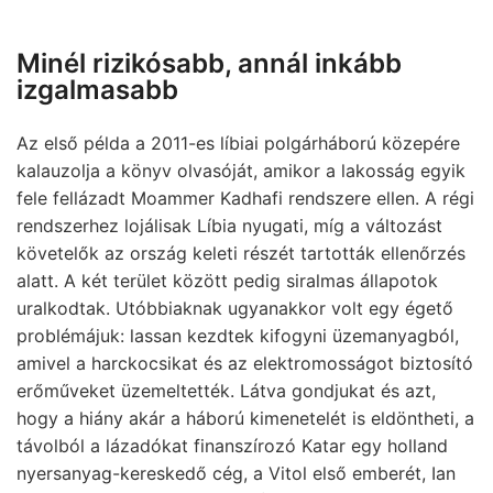
Minél rizikósabb, annál inkább
izgalmasabb
Az első példa a 2011-es líbiai polgárháború közepére
kalauzolja a könyv olvasóját, amikor a lakosság egyik
fele fellázadt Moammer Kadhafi rendszere ellen. A régi
rendszerhez lojálisak Líbia nyugati, míg a változást
követelők az ország keleti részét tartották ellenőrzés
alatt. A két terület között pedig siralmas állapotok
uralkodtak. Utóbbiaknak ugyanakkor volt egy égető
problémájuk: lassan kezdtek kifogyni üzemanyagból,
amivel a harckocsikat és az elektromosságot biztosító
erőműveket üzemeltették. Látva gondjukat és azt,
hogy a hiány akár a háború kimenetelét is eldöntheti, a
távolból a lázadókat finanszírozó Katar egy holland
nyersanyag-kereskedő cég, a Vitol első emberét, Ian