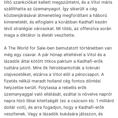
tiltó szankciókat kellett megszüntetni, és a Vitol máris
szállíthatta az üzemanyagot. Így sikerült a cég
közbenjárásával átmenetileg megfordítani a háború
kimenetelét, és elfoglalni a korábban Kadhafi kezén
lévő stratégiai városokat. Mi több, az offenzíva során
maga a diktátor is életét veszítette.
A The World for Sale-ben bemutatott történetben van
még egy csavar. A pár hónap elteltével a Vitol és a
lázadók által kötött titkos paktum a Kadhafi-erők
tudtára jutott. Mire ők felrobbantották a tobruki
olajvezetéket, elzárva a Vitol elől a pénzcsapot. A
fizetés nélkül maradt holland cég fontos döntési
helyzetbe került. Folytassa a rebellis erők
üzemanyaggal való ellátását, ezáltal is növelve napról
napra hízó líbiai kitettségét (ez a csúcson kb. 1 milliárd
dollár volt), és arra fogadjon, hogy a Kadhafi-erők
veszítenek. Vagy a lázadók bukására játsszon, és