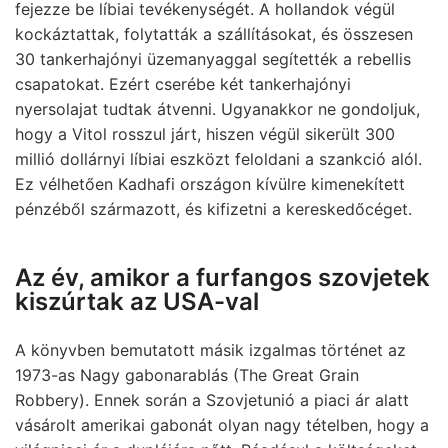
fejezze be líbiai tevékenységét. A hollandok végül
kockáztattak, folytatták a szállításokat, és összesen
30 tankerhajónyi üzemanyaggal segítették a rebellis
csapatokat. Ezért cserébe két tankerhajónyi
nyersolajat tudtak átvenni. Ugyanakkor ne gondoljuk,
hogy a Vitol rosszul járt, hiszen végül sikerült 300
millió dollárnyi líbiai eszközt feloldani a szankció alól.
Ez vélhetően Kadhafi országon kívülre kimenekített
pénzéből származott, és kifizetni a kereskedőcéget.
Az év, amikor a furfangos szovjetek
kiszúrtak az USA-val
A könyvben bemutatott másik izgalmas történet az
1973-as Nagy gabonarablás (The Great Grain
Robbery). Ennek során a Szovjetunió a piaci ár alatt
vásárolt amerikai gabonát olyan nagy tételben, hogy a