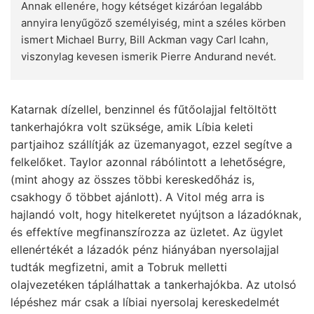
Annak ellenére, hogy kétséget kizáróan legalább
annyira lenyűgöző személyiség, mint a széles körben
ismert Michael Burry, Bill Ackman vagy Carl Icahn,
viszonylag kevesen ismerik Pierre Andurand nevét.
Katarnak dízellel, benzinnel és fűtőolajjal feltöltött
tankerhajókra volt szüksége, amik Líbia keleti
partjaihoz szállítják az üzemanyagot, ezzel segítve a
felkelőket. Taylor azonnal rábólintott a lehetőségre,
(mint ahogy az összes többi kereskedőház is,
csakhogy ő többet ajánlott). A Vitol még arra is
hajlandó volt, hogy hitelkeretet nyújtson a lázadóknak,
és effektíve megfinanszírozza az üzletet. Az ügylet
ellenértékét a lázadók pénz hiányában nyersolajjal
tudták megfizetni, amit a Tobruk melletti
olajvezetéken táplálhattak a tankerhajókba. Az utolsó
lépéshez már csak a líbiai nyersolaj kereskedelmét