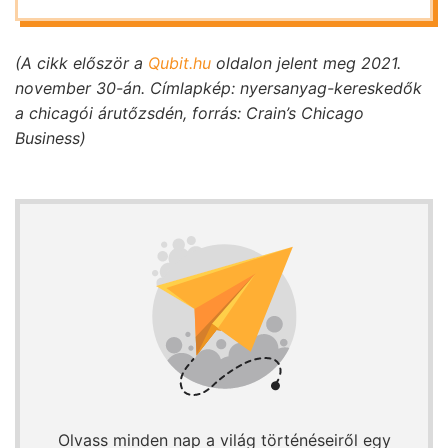
(A cikk először a
Qubit.hu
oldalon jelent meg 2021.
november 30-án. Címlapkép: nyersanyag-kereskedők
a chicagói árutőzsdén, forrás: Crain’s Chicago
Business)
Olvass minden nap a világ történéseiről egy