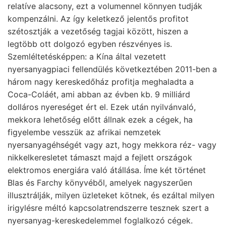
relatíve alacsony, ezt a volumennel könnyen tudják
kompenzálni. Az így keletkező jelentős profitot
szétosztják a vezetőség tagjai között, hiszen a
legtöbb ott dolgozó egyben részvényes is.
Szemléltetésképpen: a Kína által vezetett
nyersanyagpiaci fellendülés következtében 2011-ben a
három nagy kereskedőház profitja meghaladta a
Coca-Coláét, ami abban az évben kb. 9 milliárd
dolláros nyereséget ért el. Ezek után nyilvánvaló,
mekkora lehetőség előtt állnak ezek a cégek, ha
figyelembe vesszük az afrikai nemzetek
nyersanyagéhségét vagy azt, hogy mekkora réz- vagy
nikkelkeresletet támaszt majd a fejlett országok
elektromos energiára való átállása. Íme két történet
Blas és Farchy könyvéből, amelyek nagyszerűen
illusztrálják, milyen üzleteket kötnek, és ezáltal milyen
irigylésre méltó kapcsolatrendszerre tesznek szert a
nyersanyag-kereskedelemmel foglalkozó cégek.