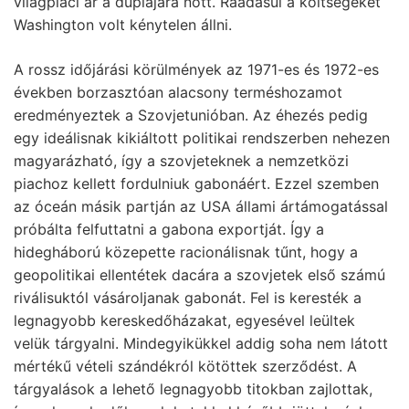
világpiaci ár a duplájára nőtt. Ráadásul a költségeket
Washington volt kénytelen állni.
A rossz időjárási körülmények az 1971-es és 1972-es
években borzasztóan alacsony terméshozamot
eredményeztek a Szovjetunióban. Az éhezés pedig
egy ideálisnak kikiáltott politikai rendszerben nehezen
magyarázható, így a szovjeteknek a nemzetközi
piachoz kellett fordulniuk gabonáért. Ezzel szemben
az óceán másik partján az USA állami ártámogatással
próbálta felfuttatni a gabona exportját. Így a
hidegháború közepette racionálisnak tűnt, hogy a
geopolitikai ellentétek dacára a szovjetek első számú
riválisuktól vásároljanak gabonát. Fel is keresték a
legnagyobb kereskedőházakat, egyesével leültek
velük tárgyalni. Mindegyikükkel addig soha nem látott
mértékű vételi szándékról kötöttek szerződést. A
tárgyalások a lehető legnagyobb titokban zajlottak,