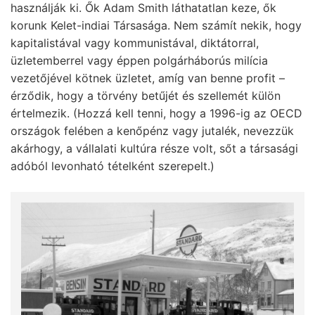
használják ki. Ők Adam Smith láthatatlan keze, ők
korunk Kelet-indiai Társasága. Nem számít nekik, hogy
kapitalistával vagy kommunistával, diktátorral,
üzletemberrel vagy éppen polgárháborús milícia
vezetőjével kötnek üzletet, amíg van benne profit –
érződik, hogy a törvény betűjét és szellemét külön
értelmezik. (Hozzá kell tenni, hogy a 1996-ig az OECD
országok felében a kenőpénz vagy jutalék, nevezzük
akárhogy, a vállalati kultúra része volt, sőt a társasági
adóból levonható tételként szerepelt.)