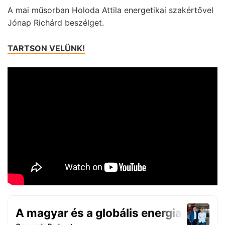
A mai műsorban Holoda Attila energetikai szakértővel
Jónap Richárd beszélget.
TARTSON VELÜNK!