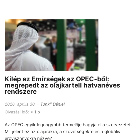
Kilép az Emírségek az OPEC-ből:
megrepedt az olajkartell hatvanéves
rendszere
2026. április 30.
Tunkli Dániel
Olvasási idő:
< 1 p
Az OPEC egyik legnagyobb termelője hagyja el a szervezetet.
Mit jelent ez az olajárakra, a szövetségekre és a globális
erőviszonyokra nézve?