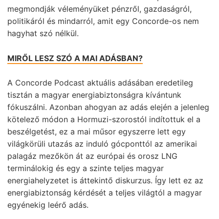
megmondják véleményüket pénzről, gazdaságról,
politikáról és mindarról, amit egy Concorde-os nem
hagyhat szó nélkül.
MIRŐL LESZ SZÓ A MAI ADÁSBAN?
A Concorde Podcast aktuális adásában eredetileg
tisztán a magyar energiabiztonságra kívántunk
fókuszálni. Azonban ahogyan az adás elején a jelenleg
kötelező módon a Hormuzi-szorostól indítottuk el a
beszélgetést, ez a mai műsor egyszerre lett egy
világkörüli utazás az induló gócponttól az amerikai
palagáz mezőkön át az európai és orosz LNG
terminálokig és egy a szinte teljes magyar
energiahelyzetet is áttekintő diskurzus. Így lett ez az
energiabiztonság kérdését a teljes világtól a magyar
egyénekig leérő adás.