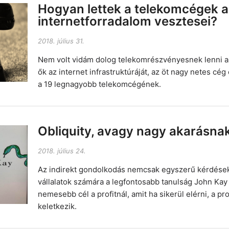
Hogyan lettek a telekomcégek a
internetforradalom vesztesei?
2018. július 31.
Nem volt vidám dolog telekomrészvényesnek lenni az
ők az internet infrastruktúráját, az öt nagy netes c
a 19 legnagyobb telekomcégének.
Obliquity, avagy nagy akarásna
2018. július 24.
Az indirekt gondolkodás nemcsak egyszerű kérdések 
vállalatok számára a legfontosabb tanulság John Kay
nemesebb cél a profitnál, amit ha sikerül elérni, a pr
keletkezik.