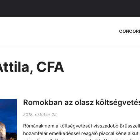
CONCOR
ttila, CFA
Romokban az olasz költségveté
2018. október 25.
Rómának nem a költségvetését visszadobó Brüsszelle
hozamfelár emelkedéssel reagáló piaccal kéne alkut 