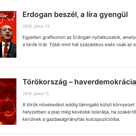
Erdogan beszél, a líra gyengül
2018. július 13.
Egyetlen grafikonon az Erdogan nyilatkozatok, amely
a török lírát. Több mint hat százalékos esés csak az
Törökország – haverdemokrácia 
2018. július 11.
A török növekedést eddig támogató külső környezet 
helyzetben a piac még kevésbé tolerálja, ha szakértők
kerülnek a gazdaságirányítás kulcspozícióiba.