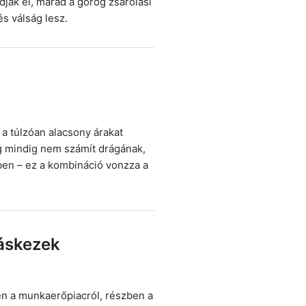
ják el, marad a görög zsarolási
s válság lesz.
a túlzóan alacsony árakat
 mindig nem számít drágának,
ben – ez a kombináció vonzza a
áskezek
ben a munkaerőpiacról, részben a