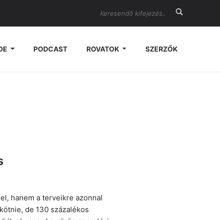
Search
DE
PODCAST
ROVATOK
SZERZŐK
s
l, hanem a terveikre azonnal
kötnie, de 130 százalékos