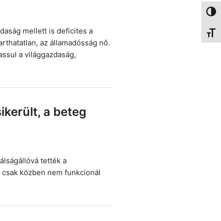
Nagy 
aság mellett is deficites a
Betűm
arthatatlan, az államadósság nő.
ssul a világgazdaság,
került, a beteg
lságállóvá tették a
, csak közben nem funkcionál