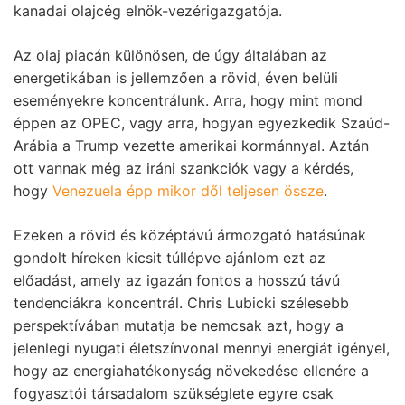
kanadai olajcég elnök-vezérigazgatója.
Az olaj piacán különösen, de úgy általában az
energetikában is jellemzően a rövid, éven belüli
eseményekre koncentrálunk. Arra, hogy mint mond
éppen az OPEC, vagy arra, hogyan egyezkedik Szaúd-
Arábia a Trump vezette amerikai kormánnyal. Aztán
ott vannak még az iráni szankciók vagy a kérdés,
hogy
Venezuela épp mikor dől teljesen össze
.
Ezeken a rövid és középtávú ármozgató hatásúnak
gondolt híreken kicsit túllépve ajánlom ezt az
előadást, amely az igazán fontos a hosszú távú
tendenciákra koncentrál. Chris Lubicki szélesebb
perspektívában mutatja be nemcsak azt, hogy a
jelenlegi nyugati életszínvonal mennyi energiát igényel,
hogy az energiahatékonyság növekedése ellenére a
fogyasztói társadalom szükséglete egyre csak