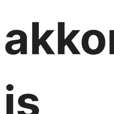
akko
is