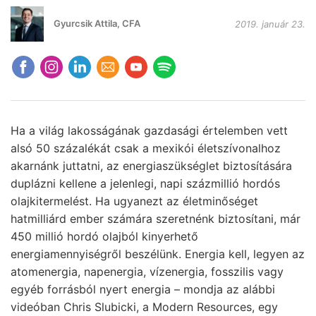
Gyurcsik Attila, CFA
2019. január 23.
Ha a világ lakosságának gazdasági értelemben vett
alsó 50 százalékát csak a mexikói életszívonalhoz
akarnánk juttatni, az energiaszükséglet biztosítására
duplázni kellene a jelenlegi, napi százmillió hordós
olajkitermelést. Ha ugyanezt az életminőséget
hatmilliárd ember számára szeretnénk biztosítani, már
450 millió hordó olajból kinyerhető
energiamennyiségről beszélünk. Energia kell, legyen az
atomenergia, napenergia, vízenergia, fosszilis vagy
egyéb forrásból nyert energia – mondja az alábbi
videóban Chris Slubicki, a Modern Resources, egy