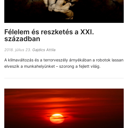
Félelem és reszketés a XXI.
században
2018. július 23.
Gajdics Attila
A klímaváltozás és a terrorveszély árnyékában a robotok lassan
elveszik a munkahelyünket – szorong a fejlett világ.