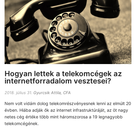
Hogyan lettek a telekomcégek az
internetforradalom vesztesei?
2018. július 31.
Gyurcsik Attila, CFA
Nem volt vidám dolog telekomrészvényesnek lenni az elmúlt 20
évben. Hiába adják ők az internet infrastruktúráját, az öt nagy
netes cég értéke több mint háromszorosa a 19 legnagyobb
telekomcégének.