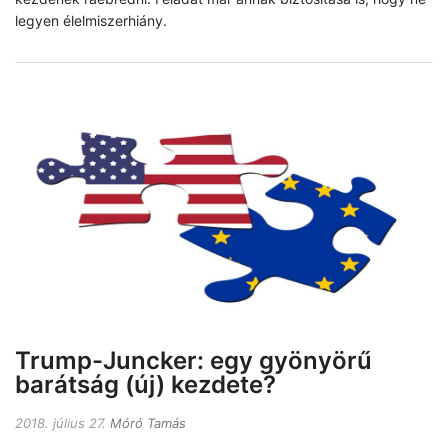
legyen élelmiszerhiány.
Trump-Juncker: egy gyönyörű
barátság (új) kezdete?
2018. július 27.
Móró Tamás