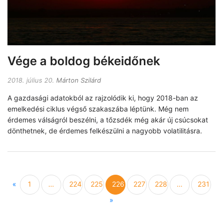
Vége a boldog békeidőnek
2018. július 20.
Márton Szilárd
A gazdasági adatokból az rajzolódik ki, hogy 2018-ban az
emelkedési ciklus végső szakaszába léptünk. Még nem
érdemes válságról beszélni, a tőzsdék még akár új csúcsokat
dönthetnek, de érdemes felkészülni a nagyobb volatilitásra.
Previous
«
1
…
224
225
226
227
228
…
231
Next
»