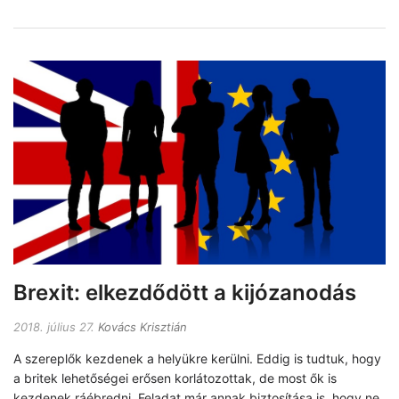
Brexit: elkezdődött a kijózanodás
2018. július 27.
Kovács Krisztián
A szereplők kezdenek a helyükre kerülni. Eddig is tudtuk, hogy
a britek lehetőségei erősen korlátozottak, de most ők is
kezdenek ráébredni. Feladat már annak biztosítása is, hogy ne