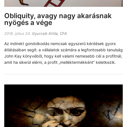
Obliquity, avagy nagy akarásnak
nyögés a vége
2018. július 24.
Gyurcsik Attila, CFA
Az indirekt gondolkodás nemcsak egyszerű kérdések gyors
átlátásában segít: a vállalatok számára a legfontosabb tanulság
John Kay könyvéből, hogy kell valami nemesebb cél a profitnál,
amit ha sikerül elérni, a profit „melléktermékként” keletkezik.