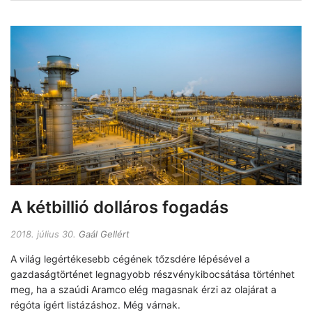
A kétbillió dolláros fogadás
2018. július 30.
Gaál Gellért
A világ legértékesebb cégének tőzsdére lépésével a
gazdaságtörténet legnagyobb részvénykibocsátása történhet
meg, ha a szaúdi Aramco elég magasnak érzi az olajárat a
régóta ígért listázáshoz. Még várnak.