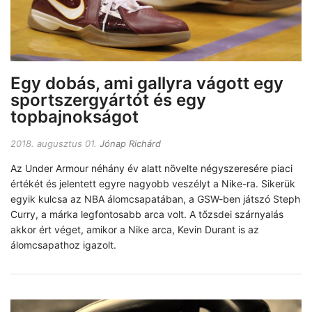
Egy dobás, ami gallyra vágott egy
sportszergyártót és egy
topbajnokságot
2018. augusztus 01.
Jónap Richárd
Az Under Armour néhány év alatt növelte négyszeresére piaci
értékét és jelentett egyre nagyobb veszélyt a Nike-ra. Sikerük
egyik kulcsa az NBA álomcsapatában, a GSW-ben játszó Steph
Curry, a márka legfontosabb arca volt. A tőzsdei szárnyalás
akkor ért véget, amikor a Nike arca, Kevin Durant is az
álomcsapathoz igazolt.