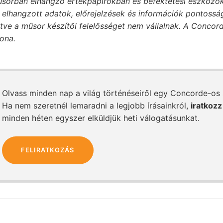
sorban elhangzó értékpapírokban és befektetési eszközök
elhangzott adatok, előrejelzések és információk pontosság
etve a műsor készítői felelősséget nem vállalnak. A Conco
dona.
Olvass minden nap a világ történéseiről egy Concorde-os
Ha nem szeretnél lemaradni a legjobb írásainkról,
iratkozz
minden héten egyszer elküldjük heti válogatásunkat.
FELIRATKOZÁS