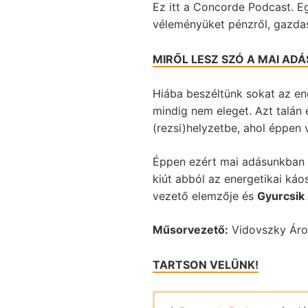
Ez itt a Concorde Podcast. 
véleményüket pénzről, gazdas
MIRŐL LESZ SZÓ A MAI AD
Hiába beszéltünk sokat az en
mindig nem eleget. Azt talán
(rezsi)helyzetbe, ahol éppen
Éppen ezért mai adásunkban a
kiút abból az energetikai ká
vezető elemzője és
Gyurcsik 
Műsorvezető:
Vidovszky Ár
TARTSON VELÜNK!