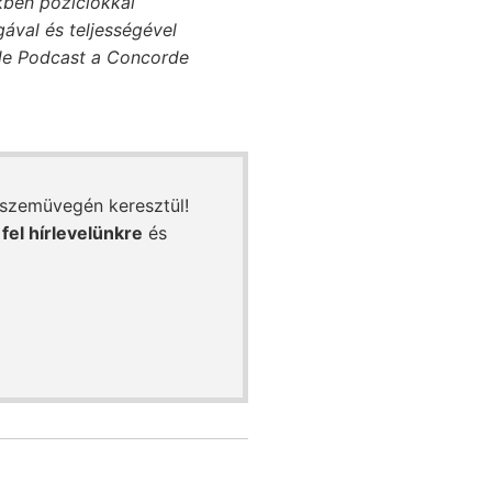
ben pozíciókkal
ával és teljességével
rde Podcast a Concorde
 szemüvegén keresztül!
 fel hírlevelünkre
és