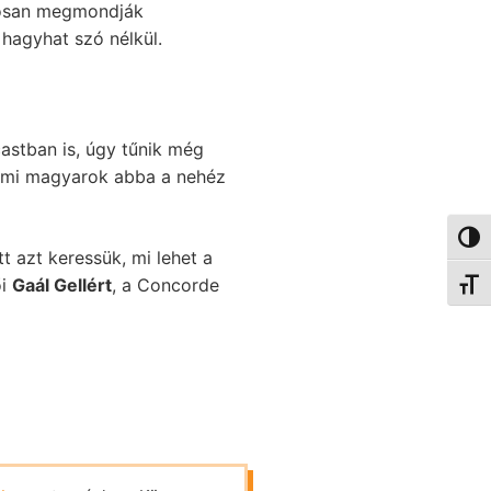
posan megmondják
hagyhat szó nélkül.
astban is, úgy tűnik még
és mi magyarok abba a nehéz
Nagy 
 azt keressük, mi lehet a
ői
Gaál Gellért
, a Concorde
Betűm