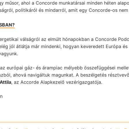
Egy műsor, ahol a Concorde munkatársai minden héten ala
ágról, politikáról és mindarról, amit egy Concorde-os nem 
ÁSBAN?
ergetikai válságról az elmúlt hónapokban a Concorde Podc
 elég jól átlátja már mindenki, hogyan keveredett Európa 
 vagyunk.
z európai gáz- és árampiac mélyebb összefüggései mellett
oszból, ahová navigáltuk magunkat. A beszélgetés résztvev
Attila
, az Accorde Alapkezelő vezérigazgatója.
on