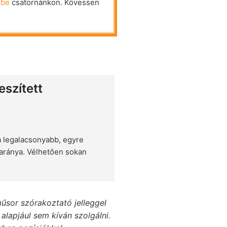
ube
csatornánkon. Kövessen
eszített
a legalacsonyabb, egyre
aránya. Vélhetően sokan
űsor szórakoztató jelleggel
alapjául sem kíván szolgálni.