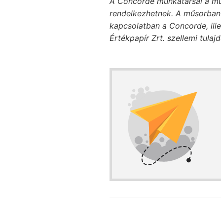
A Concorde munkatársai a mű
rendelkezhetnek. A műsorban 
kapcsolatban a Concorde, ill
Értékpapír Zrt. szellemi tulaj