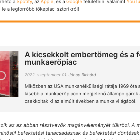
rhető a
Spotify
, az
Apple
, és a
Google
felületein, valamint
YouT
le a legforróbb tőkepiaci sztorikról!
A kicsekkolt embertömeg és a f
munkaerőpiac
2022. szeptember 01.
Jónap Richárd
Miközben az USA munkanélküliségi rátája 1969 óta 
kisebb a munkaerőpiacon megjelenő állampolgárok 
csekkoltak ki az elmúlt években a munka világából.
zik az az abban résztvevők magánvéleményét tükrözi. A m
inősül befektetési tanácsadásnak és befektetési döntések 