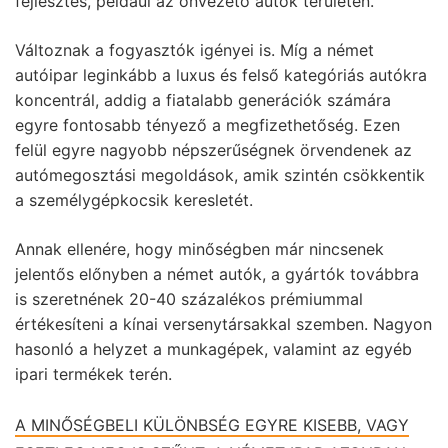
fejlesztés, például az önvezető autók területén.
Változnak a fogyasztók igényei is. Míg a német
autóipar leginkább a luxus és felső kategóriás autókra
koncentrál, addig a fiatalabb generációk számára
egyre fontosabb tényező a megfizethetőség. Ezen
felül egyre nagyobb népszerűségnek örvendenek az
autómegosztási megoldások, amik szintén csökkentik
a személygépkocsik keresletét.
Annak ellenére, hogy minőségben már nincsenek
jelentős előnyben a német autók, a gyártók továbbra
is szeretnének 20-40 százalékos prémiummal
értékesíteni a kínai versenytársakkal szemben. Nagyon
hasonló a helyzet a munkagépek, valamint az egyéb
ipari termékek terén.
A MINŐSÉGBELI KÜLÖNBSÉG EGYRE KISEBB, VAGY