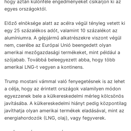
hogy aztán különféle engedményeket csikarjon ki az
egyes országoktól.
Előző elnöksége alatt az acélra végül tényleg vetett ki
egy 25 százalékos adót, valamint 10 százalékot az
alumíniumra. A gépjármű alkatrészekre viszont végül
nem, cserébe az Európai Unió beengedett olyan
amerikai mezőgazdasági termékeket, mint például a
szójabab. Továbbá beleegyezett abba, hogy több
amerikai LNG-t vegyen a kontinens.
Trump mostani vámmal való fenyegetésnek is az lehet
a célja, hogy az érintett országok valamilyen módon
egyezzenek bele a külkereskedelmi mérleg kölcsönös
javításába. A külkereskedelmi hiányt pedig központilag
javíthatja olyan amerikai termékek eladásával, mint az
energiahordozók (LNG, olaj), vagy fegyverek.