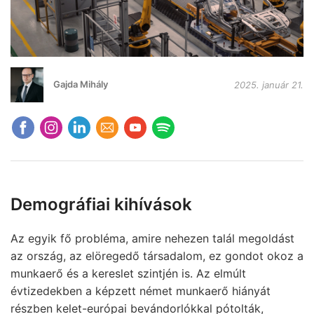
Gajda Mihály
2025. január 21.
Demográfiai kihívások
Az egyik fő probléma, amire nehezen talál megoldást
az ország, az elöregedő társadalom, ez gondot okoz a
munkaerő és a kereslet szintjén is. Az elmúlt
évtizedekben a képzett német munkaerő hiányát
részben kelet-európai bevándorlókkal pótolták,