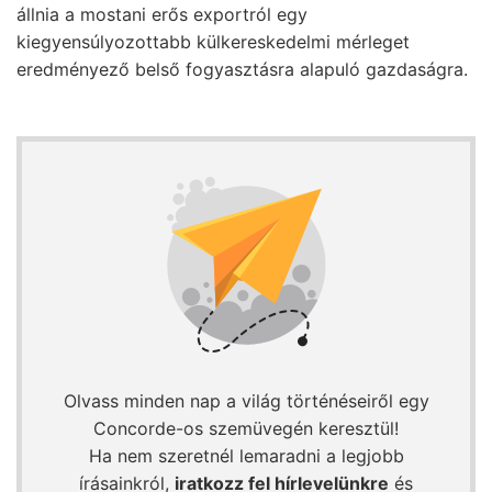
állnia a mostani erős exportról egy
kiegyensúlyozottabb külkereskedelmi mérleget
eredményező belső fogyasztásra alapuló gazdaságra.
Olvass minden nap a világ történéseiről egy
Concorde-os szemüvegén keresztül!
Ha nem szeretnél lemaradni a legjobb
írásainkról,
iratkozz fel hírlevelünkre
és