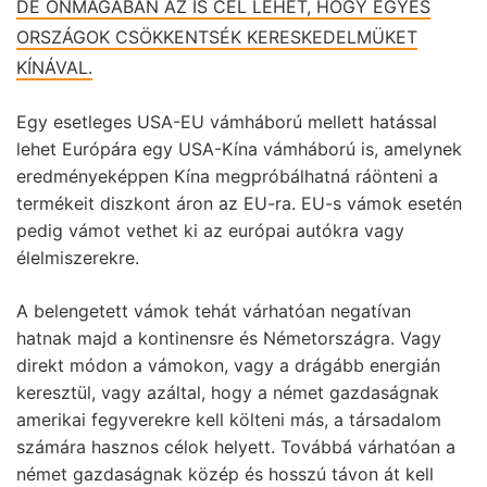
DE ÖNMAGÁBAN AZ IS CÉL LEHET, HOGY EGYES
ORSZÁGOK CSÖKKENTSÉK KERESKEDELMÜKET
KÍNÁVAL.
Egy esetleges USA-EU vámháború mellett hatással
lehet Európára egy USA-Kína vámháború is, amelynek
eredményeképpen Kína megpróbálhatná ráönteni a
termékeit diszkont áron az EU-ra. EU-s vámok esetén
pedig vámot vethet ki az európai autókra vagy
élelmiszerekre.
A belengetett vámok tehát várhatóan negatívan
hatnak majd a kontinensre és Németországra. Vagy
direkt módon a vámokon, vagy a drágább energián
keresztül, vagy azáltal, hogy a német gazdaságnak
amerikai fegyverekre kell költeni más, a társadalom
számára hasznos célok helyett. Továbbá várhatóan a
német gazdaságnak közép és hosszú távon át kell