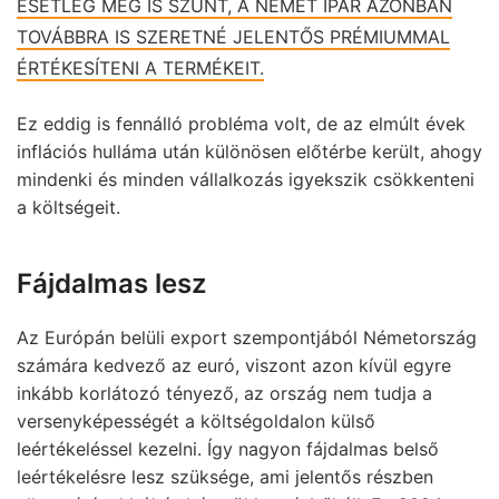
ESETLEG MEG IS SZŰNT, A NÉMET IPAR AZONBAN
TOVÁBBRA IS SZERETNÉ JELENTŐS PRÉMIUMMAL
ÉRTÉKESÍTENI A TERMÉKEIT.
Ez eddig is fennálló probléma volt, de az elmúlt évek
inflációs hulláma után különösen előtérbe került, ahogy
mindenki és minden vállalkozás igyekszik csökkenteni
a költségeit.
Fájdalmas lesz
Az Európán belüli export szempontjából Németország
számára kedvező az euró, viszont azon kívül egyre
inkább korlátozó tényező, az ország nem tudja a
versenyképességét a költségoldalon külső
leértékeléssel kezelni. Így nagyon fájdalmas belső
leértékelésre lesz szüksége, ami jelentős részben