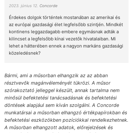
2023. június 12.
Concorde
Érdekes dolgok történtek mostanában az amerikai és
az európai gazdasági élet legfelsőbb szintjén. Mindkét
kontinens leggazdagabb embere egymásnak adták a
kilincset a legfelsőbb kínai vezetők hivatalaiban. Mi
lehet a hátterében ennek a nagyon markáns gazdasági
közeledésnek?
Bármi, ami a műsorban elhangzik az az abban
résztvevők magánvéleményét tükrözi. A műsor
szórakoztató jelleggel készült, annak tartalma nem
minősül befektetési tanácsadásnak és befektetési
döntések alapjául sem kíván szolgálni. A Concorde
munkatársai a műsorban elhangzó értékpapírokban és
befektetési eszközökben pozíciókkal rendelkezhetnek.
A műsorban elhangzott adatok, előrejelzések és