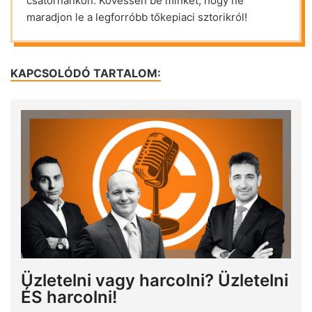
csatornánkon. Kövessen be minket, hogy ne
maradjon le a legforróbb tőkepiaci sztorikról!
KAPCSOLÓDÓ TARTALOM:
Üzletelni vagy harcolni? Üzletelni
ÉS harcolni!