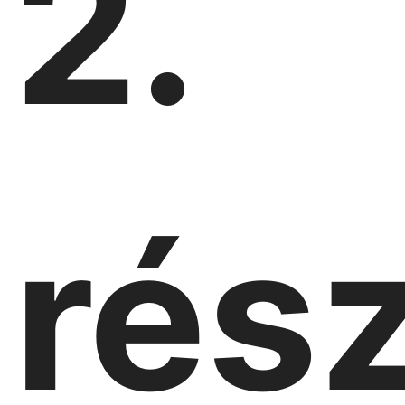
2.
rés