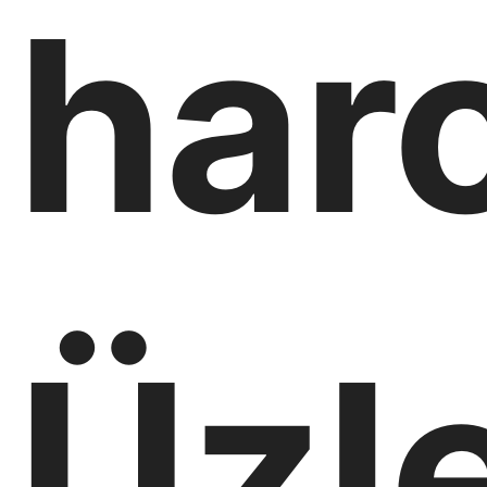
har
Üzle