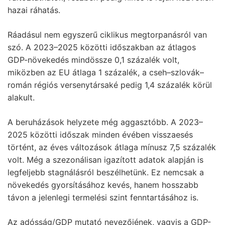
hazai ráhatás.
Ráadásul nem egyszerű ciklikus megtorpanásról van
szó. A 2023–2025 közötti időszakban az átlagos
GDP-növekedés mindössze 0,1 százalék volt,
miközben az EU átlaga 1 százalék, a cseh–szlovák–
román régiós versenytársaké pedig 1,4 százalék körül
alakult.
A beruházások helyzete még aggasztóbb. A 2023–
2025 közötti időszak minden évében visszaesés
történt, az éves változások átlaga mínusz 7,5 százalék
volt. Még a szezonálisan igazított adatok alapján is
legfeljebb stagnálásról beszélhetünk. Ez nemcsak a
növekedés gyorsításához kevés, hanem hosszabb
távon a jelenlegi termelési szint fenntartásához is.
Az adósság/GDP mutató nevezőjének, vagyis a GDP-