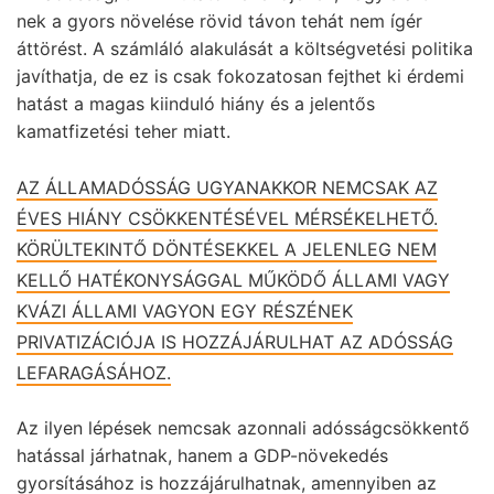
nek a gyors növelése rövid távon tehát nem ígér
áttörést. A számláló alakulását a költségvetési politika
javíthatja, de ez is csak fokozatosan fejthet ki érdemi
hatást a magas kiinduló hiány és a jelentős
kamatfizetési teher miatt.
AZ ÁLLAMADÓSSÁG UGYANAKKOR NEMCSAK AZ
ÉVES HIÁNY CSÖKKENTÉSÉVEL MÉRSÉKELHETŐ.
KÖRÜLTEKINTŐ DÖNTÉSEKKEL A JELENLEG NEM
KELLŐ HATÉKONYSÁGGAL MŰKÖDŐ ÁLLAMI VAGY
KVÁZI ÁLLAMI VAGYON EGY RÉSZÉNEK
PRIVATIZÁCIÓJA IS HOZZÁJÁRULHAT AZ ADÓSSÁG
LEFARAGÁSÁHOZ.
Az ilyen lépések nemcsak azonnali adósságcsökkentő
hatással járhatnak, hanem a GDP-növekedés
gyorsításához is hozzájárulhatnak, amennyiben az