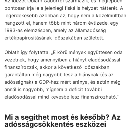
Az idézet Oblath Gábortól származik, és meglepően
pontosan írja le a jelenlegi fiskális helyzet hátterét. A
legérdekesebb azonban az, hogy nem a közelmúltban
hangzott el, hanem több mint három évtizede, egy
1993-as elemzésben, amely az államadósság
értékpapírosításának időszakában született.
Oblath így folytatta: „E körülmények együttesen oda
vezetnek, hogy amennyiben a hiányt eladósodással
finanszírozzák, akkor a következő időszakban
garantáltan még nagyobb lesz a hiánynak (és az
adósságnak) a GDP-hez mért aránya, és aztán még
annál is nagyobb, mígnem a deficit további
eladósodással mind kevésbé lesz finanszírozható.”
Mi a segíthet most és később? Az
adósságcsökkentés eszközei