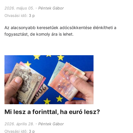
2026. május 05.
Péntek Gábor
Olvasási idő:
3 p
Az alacsonyabb keresetűek adócsökkentése élénkítheti a
fogyasztást, de komoly ára is lehet.
Mi lesz a forinttal, ha euró lesz?
2026. április 28.
Péntek Gábor
Olvasási idő:
3 p