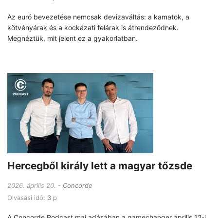
Az euró bevezetése nemcsak devizaváltás: a kamatok, a
kötvényárak és a kockázati felárak is átrendeződnek.
Megnéztük, mit jelent ez a gyakorlatban.
Hercegből király lett a magyar tőzsde
2026. április 20.
Concorde
Olvasási idő:
3 p
A Concorde Podcast mai adásában a gamechanger április 12-i