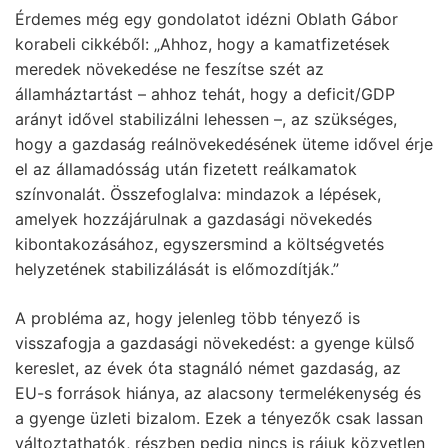
Érdemes még egy gondolatot idézni Oblath Gábor
korabeli cikkéből: „Ahhoz, hogy a kamatfizetések
meredek növekedése ne feszítse szét az
államháztartást – ahhoz tehát, hogy a deficit/GDP
arányt idővel stabilizálni lehessen –, az szükséges,
hogy a gazdaság reálnövekedésének üteme idővel érje
el az államadósság után fizetett reálkamatok
színvonalát. Összefoglalva: mindazok a lépések,
amelyek hozzájárulnak a gazdasági növekedés
kibontakozásához, egyszersmind a költségvetés
helyzetének stabilizálását is előmozdítják.”
A probléma az, hogy jelenleg több tényező is
visszafogja a gazdasági növekedést: a gyenge külső
kereslet, az évek óta stagnáló német gazdaság, az
EU-s források hiánya, az alacsony termelékenység és
a gyenge üzleti bizalom. Ezek a tényezők csak lassan
változtathatók, részben pedig nincs is rájuk közvetlen