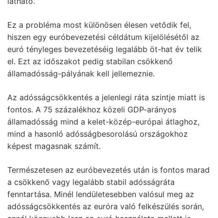
látható.
Ez a probléma most különösen élesen vetődik fel,
hiszen egy euróbevezetési céldátum kijelölésétől az
euró tényleges bevezetéséig legalább öt-hat év telik
el. Ezt az időszakot pedig stabilan csökkenő
államadósság-pályának kell jellemeznie.
Az adósságcsökkentés a jelenlegi ráta szintje miatt is
fontos. A 75 százalékhoz közeli GDP-arányos
államadósság mind a kelet-közép-európai átlaghoz,
mind a hasonló adósságbesorolású országokhoz
képest magasnak számít.
Természetesen az euróbevezetés után is fontos marad
a csökkenő vagy legalább stabil adósságráta
fenntartása. Minél lendületesebben valósul meg az
adósságcsökkentés az euróra való felkészülés során,