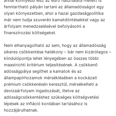
annál könnyebb lesz az euró használata mellett is
fenntartható pályán tartani az államadósságot egy
olyan környezetben, ahol a hazai gazdaságpolitika
már nem tudja szuverén kamatdöntésekkel vagy az
árfolyam menedzselésével befolyásolni a
finanszírozási költségeket.
Nem elhanyagolható az sem, hogy az államadósság
sikeres csökkentése hatékony – bár nem kizárólagos –
kiindulópontja lehet lényegében az összes többi
maastrichti kritérium teljesítésének. A csökkenő
adósságpálya segíthet a kamatok és az
állampapírhozamok mérséklésében a kockázati
prémium csökkenésén keresztül, mérsékelheti a
devizaárfolyam ingadozását, illetve az
adósságcsökkentéshez szükséges költségvetési
lépések az infláció kordában tartásához is
hozzájárulhatnak.