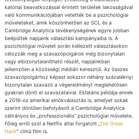
katonai beavatkozással érintett területek lakosságával
való kommunikációjában vetették be a pszichológiai
műveleteket, amik köszönhetően az SCL és a
Cambridge Analytica tevékenységének egyre jobban
beépültek napjaink választási kampányaiba is. A
pszichológiai művelet során kiélezett választásokon
célozzák meg a szavazópolgárok még bizonytalan
vagy elbizonytalanítható részét, napjainkban
jellemzően a közösségi médián keresztül. Az összes
szavazópolgárhoz képest sokszor néhány százaléknyi
bizonytalan szavazó a végeredményt meglehetősen
gyakran dönti el szavazataival. Eklatáns példája ennek
a 2016-os amerikai elnökválasztás is, amelyet sokak
szerint döntően befolyásolt a Cambridge Analytica
célirányos és „professzionális” pszichológiai művelete.
Főleg erről szól a Netflix által forgatott „
The Great
Hack
” című film is.