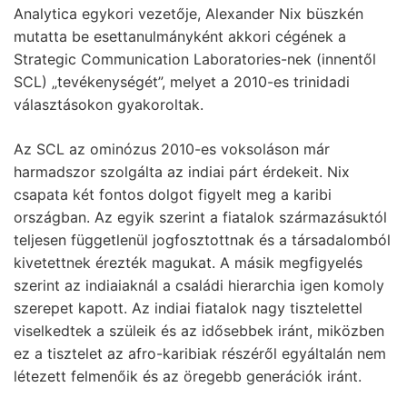
Analytica egykori vezetője, Alexander Nix büszkén
mutatta be esettanulmányként akkori cégének a
Strategic Communication Laboratories-nek (innentől
SCL) „tevékenységét”, melyet a 2010-es trinidadi
választásokon gyakoroltak.
Az SCL az ominózus 2010-es voksoláson már
harmadszor szolgálta az indiai párt érdekeit. Nix
csapata két fontos dolgot figyelt meg a karibi
országban. Az egyik szerint a fiatalok származásuktól
teljesen függetlenül jogfosztottnak és a társadalomból
kivetettnek érezték magukat. A másik megfigyelés
szerint az indiaiaknál a családi hierarchia igen komoly
szerepet kapott. Az indiai fiatalok nagy tisztelettel
viselkedtek a szüleik és az idősebbek iránt, miközben
ez a tisztelet az afro-karibiak részéről egyáltalán nem
létezett felmenőik és az öregebb generációk iránt.