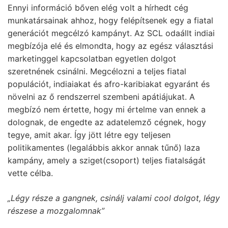
Ennyi információ bőven elég volt a hírhedt cég
munkatársainak ahhoz, hogy felépítsenek egy a fiatal
generációt megcélzó kampányt. Az SCL odaállt indiai
megbízója elé és elmondta, hogy az egész választási
marketinggel kapcsolatban egyetlen dolgot
szeretnének csinálni. Megcélozni a teljes fiatal
populációt, indiaiakat és afro-karibiakat egyaránt és
növelni az ő rendszerrel szembeni apátiájukat. A
megbízó nem értette, hogy mi értelme van ennek a
dolognak, de engedte az adatelemző cégnek, hogy
tegye, amit akar. Így jött létre egy teljesen
politikamentes (legalábbis akkor annak tűnő) laza
kampány, amely a sziget(csoport) teljes fiatalságát
vette célba.
„Légy része a gangnek, csinálj valami cool dolgot, légy
részese a mozgalomnak”