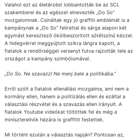
Valahol ezt az életérzést lobbantották be az SCL
szakemberei és az egészet elnevezték „Do So”
mozgalomnak. Csináltak egy jó graffiti emblémát is a
kampánynak a „Do So” felirattal és sárga alapon két
egymást keresztező ökölbeszorított sötétszínű kézzel.
A hidegvérrel meggyújtott szikra lángra kapott, a
fiatalok a rendőrséggel versenyt futva rajzolták tele az
országot a kampány szimbólumával.
„Do So. Ne szavazz! Ne menj bele a politikába.”
Erről szólt a fiatalok ellenállási mozgalma, ami nem a
kormány ellen, hanem a politizálás ellen és ezáltal a
választási részvétel és a szavazás ellen irányult. A
fiatalok Youtube videókat töltöttek fel és még a
miniszterelnök házára is graffitit festettek.
Mi történt ezután a választás napján? Pontosan az,