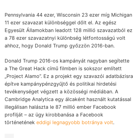
Pennsylvania 44 ezer, Wisconsin 23 ezer míg Michigan
11 ezer szavazat különbséggel dőlt el. Az egész
Egyesült Államokban leadott 128 millió szavazatból ez
a 78 ezer szavazatnyi különbség létfontosságú volt
ahhoz, hogy Donald Trump győzzön 2016-ban.
Donald Trump 2016-os kampányát nagyban segítette
a The Great Hack című filmben is sokszor említett
„Project Alamo”. Ez a projekt egy szavazói adatbázisra
építve kampánypénzgyűjtő és politikai hirdetési
tevékenységet végzett a közösségi médiában. A
Cambridge Analytica egy álcaként használt kutatással
illegálisan halászta le 87 millió ember Facebook
profilját – az ügy kirobbanása a Facebook
történetének
eddigi legnagyobb botránya volt
.