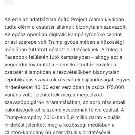
Az erre az adatbázisra építő Project Alamo kiválóan
tudta elérni a csatatér államok bizonytalan szavazóit.
Az egész operáció digitális kampányfőnöke szerint
óriási szerepe volt Trump győzelmében a közösségi
médiában futtatott célzott hirdetéseknek. A főleg a
Facebook felületén futó kampányban – ahogy azt a
végeredmény mutatja – remekül tudták növelni a
csatatér államokban a részvételükben bizonytalan
republikánus szavazók részvételi hajlandóságát. Egyes
hirdetéseket 40-50 ezer verzióban (a csúcs 175.000
variáns volt) jelenítettek meg a megcélzott
szavazópolgárok híráramlásában, az apró részletbeli
különbségekkel is személyesebbnek tűnve ezáltal. A
Trump-kampány 2016-ban 5,9 millió darab vizuális
hirdetést jelenített meg a közösségi médiában a
Clinton-kampány 66 ezer vizuális hirdetésével