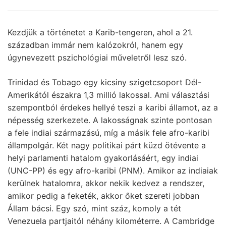
Kezdjük a történetet a Karib-tengeren, ahol a 21.
században immár nem kalózokról, hanem egy
úgynevezett pszichológiai műveletről lesz szó.
Trinidad és Tobago egy kicsiny szigetcsoport Dél-
Amerikától északra 1,3 millió lakossal. Ami választási
szempontból érdekes hellyé teszi a karibi államot, az a
népesség szerkezete. A lakosságnak szinte pontosan
a fele indiai származású, míg a másik fele afro-karibi
állampolgár. Két nagy politikai párt küzd ötévente a
helyi parlamenti hatalom gyakorlásáért, egy indiai
(UNC-PP) és egy afro-karibi (PNM). Amikor az indiaiak
kerülnek hatalomra, akkor nekik kedvez a rendszer,
amikor pedig a feketék, akkor őket szereti jobban
Állam bácsi. Egy szó, mint száz, komoly a tét
Venezuela partjaitól néhány kilométerre. A Cambridge