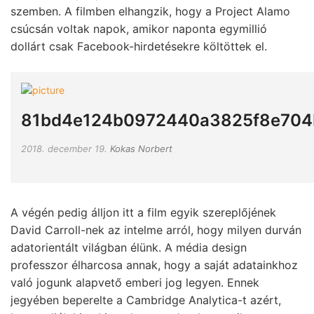
szemben. A filmben elhangzik, hogy a Project Alamo
csúcsán voltak napok, amikor naponta egymillió
dollárt csak Facebook-hirdetésekre költöttek el.
81bd4e124b0972440a3825f8e70
2018. december 19.
Kokas Norbert
A végén pedig álljon itt a film egyik szereplőjének
David Carroll-nek az intelme arról, hogy milyen durván
adatorientált világban élünk. A média design
professzor élharcosa annak, hogy a saját adatainkhoz
való jogunk alapvető emberi jog legyen. Ennek
jegyében beperelte a Cambridge Analytica-t azért,