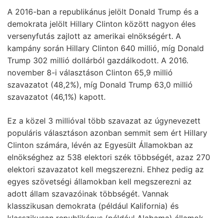
A 2016-ban a republikánus jelölt Donald Trump és a
demokrata jelölt Hillary Clinton között nagyon éles
versenyfutás zajlott az amerikai elnökségért. A
kampány során Hillary Clinton 640 millió, míg Donald
Trump 302 millió dollárból gazdálkodott. A 2016.
november 8-i választáson Clinton 65,9 millió
szavazatot (48,2%), míg Donald Trump 63,0 millió
szavazatot (46,1%) kapott.
Ez a közel 3 millióval több szavazat az úgynevezett
populáris választáson azonban semmit sem ért Hillary
Clinton számára, lévén az Egyesült Államokban az
elnökséghez az 538 elektori szék többségét, azaz 270
elektori szavazatot kell megszerezni. Ehhez pedig az
egyes szövetségi államokban kell megszerezni az
adott állam szavazóinak többségét. Vannak
klasszikusan demokrata (például Kalifornia) és
klasszikusan republikánus (például Alabama) államok,