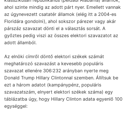
ahol szinte mindig az adott párt nyer. Emellett vannak
az úgynevezett csatatér államok (elég itt a 2004-es
Floridára gondolni), ahol sokszor párezer vagy akár
párszáz szavazat dönti el a választás sorsát. A
győztes pedig viszi az összes elektori szavazatot az
adott államból.
Az elnöki címről döntő elektori székek számát
meghatározó szavazást a kevesebb populáris
szavazat ellenére 306:232 arányban nyerte meg
Donald Trump Hillary Clintonnal szemben. Állítsuk be
ezt a három adatot (kampánypénz, populáris
szavazatszám, elnyert elektori székek száma) egy
táblázatba úgy, hogy Hillary Clinton adata egyenlő 100
egységgel: