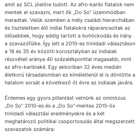
amit az SCL jóelőre tudott. Az afro-karibi fiatalok nem
mentek el szavazni, mert ők „Do So” üzemmódban
maradtak. Velük szemben a mély családi hierarchiában
és tiszteletben élő indiai fiatalokra ráparancsoltak az
idősebbek, hogy eddig tartott a bohóckodás és irány
a szavazófülke. Így lett a 2010-es trinidadi választáson
a 18 és 35 év közötti korosztályban az indiaiak
részvételi aránya 40 százalékponttal magasabb, mint
az afro-karibiaké. Egy akkoriban 32 éves medián
életkorú társadalomban ez kíméletlenül el is döntötte a
hatalom sorsát a következő öt évre az indiaiak javára.
Érdemes egy gyors pillantást vetnünk az ominózus
„Do So” 2010-es és a „Do So”-mentes 2015-ös
trinidadi választási eredményekre és a két
meghatározó politikai csoportosulás által megszerzett
szavazatok számára: