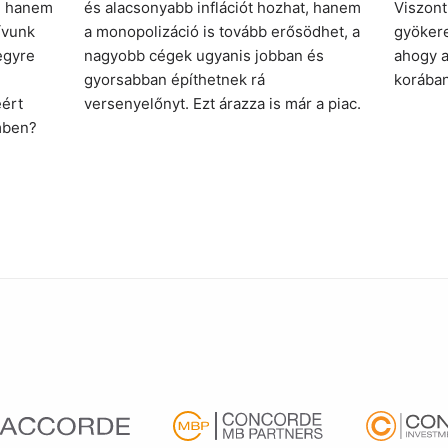
, hanem
és alacsonyabb inflációt hozhat, hanem
Viszont
ívunk
a monopolizáció is tovább erősödhet, a
gyökere
egyre
nagyobb cégek ugyanis jobban és
ahogy a
gyorsabban építhetnek rá
korában
ért
versenyelőnyt. Ezt árazza is már a piac.
mben?