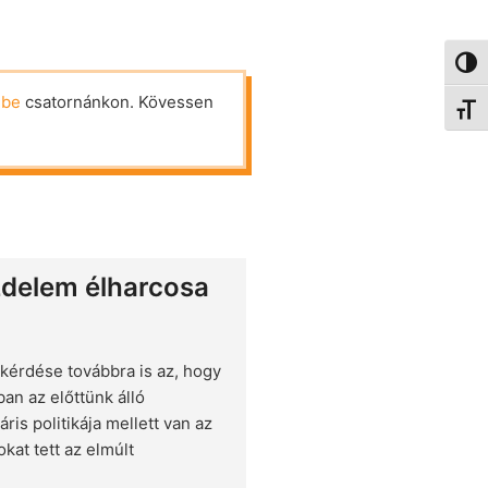
Nagy 
ube
csatornánkon. Kövessen
Betűm
üzdelem élharcosa
 kérdése továbbra is az, hogy
an az előttünk álló
s politikája mellett van az
kat tett az elmúlt