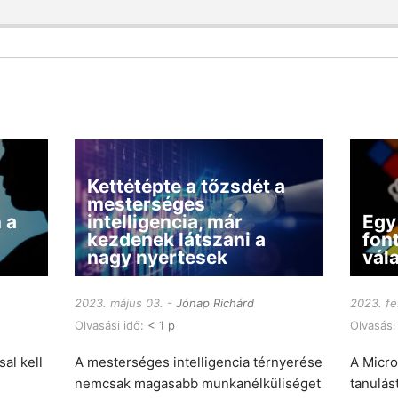
Kettétépte a tőzsdét a
mesterséges
 a
intelligencia, már
Egy
kezdenek látszani a
fon
nagy nyertesek
vál
2023. május 03.
Jónap Richárd
2023. fe
Olvasási idő:
< 1 p
Olvasási
al kell
A mesterséges intelligencia térnyerése
A Micro
nemcsak magasabb munkanélküliséget
tanulást