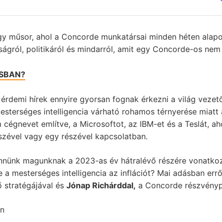
Egy műsor, ahol a Concorde munkatársai minden héten ala
ágról, politikáról és mindarról, amit egy Concorde-os nem 
ÁSBAN?
rdemi hírek ennyire gyorsan fognak érkezni a világ vezető 
sterséges intelligencia várható rohamos térnyerése miatt 
cégnevet említve, a Microsoftot, az IBM-et és a Teslát, a
szével vagy egy részével kapcsolatban.
tennünk magunknak a 2023-as év hátralévő részére vonatko
e a mesterséges intelligencia az inflációt? Mai adásban err
 stratégájával és
Jónap Richárddal,
a Concorde részvénypi
on