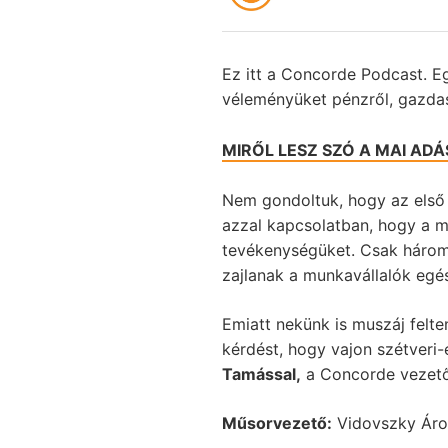
Ez itt a Concorde Podcast. 
véleményüket pénzről, gazdas
MIRŐL LESZ SZÓ A MAI AD
Nem gondoltuk, hogy az első é
azzal kapcsolatban, hogy a me
tevékenységüket. Csak három 
zajlanak a munkavállalók egé
Emiatt nekünk is muszáj fel
kérdést, hogy vajon szétveri-
Tamással,
a Concorde vezető
Műsorvezető:
Vidovszky Ár