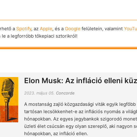
rhető a
Spotify
, az
Apple
, és a
Google
felületein, valamint
YouT
le a legforróbb tőkepiaci sztorikról!
Elon Musk: Az infláció elleni k
2023. május 05.
Concorde
A mostanság zajló közgazdasági viták egyik legfőbb
tartósan lecsökkenhet-e az inflációs nyomás a világb
hónapokban. Az egyes jegybankok szigorodó monetári
üzleti élet csúcsán egy olyan szereplő, aki nagyon so
hónapokban, az infláció ellen.