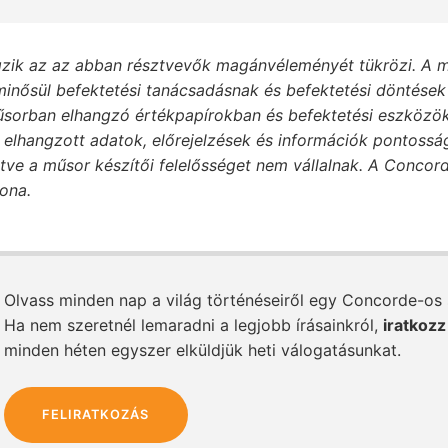
zik az az abban résztvevők magánvéleményét tükrözi. A m
inősül befektetési tanácsadásnak és befektetési döntések 
sorban elhangzó értékpapírokban és befektetési eszközök
elhangzott adatok, előrejelzések és információk pontosság
etve a műsor készítői felelősséget nem vállalnak. A Conco
dona.
Olvass minden nap a világ történéseiről egy Concorde-os
Ha nem szeretnél lemaradni a legjobb írásainkról,
iratkozz
minden héten egyszer elküldjük heti válogatásunkat.
FELIRATKOZÁS