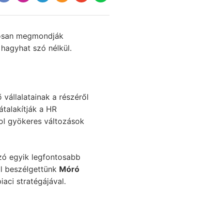
posan megmondják
hagyhat szó nélkül.
vállalatainak a részéről
átalakítják a HR
hol gyökeres változások
zó egyik legfontosabb
ől beszélgettünk
Móró
aci stratégájával.