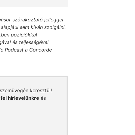
űsor szórakoztató jelleggel
alapjául sem kíván szolgálni.
ben pozíciókkal
ával és teljességével
rde Podcast a Concorde
 szemüvegén keresztül!
 fel hírlevelünkre
és