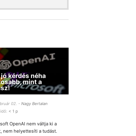
 jó kérdés néha
tosabb, mint a
asz!
bruár 02.
Nagy Bertalan
 idő:
< 1 p
soft OpenAI nem váltja ki a
, nem helyettesíti a tudást.