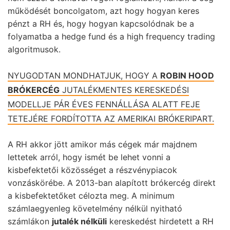
működését boncolgatom, azt hogy hogyan keres
pénzt a RH és, hogy hogyan kapcsolódnak be a
folyamatba a hedge fund és a high frequency trading
algoritmusok.
NYUGODTAN MONDHATJUK, HOGY A
ROBIN HOOD
BRÓKERCÉG
JUTALÉKMENTES KERESKEDÉSI
MODELLJE PÁR ÉVES FENNÁLLÁSA ALATT FEJE
TETEJÉRE FORDÍTOTTA AZ AMERIKAI BRÓKERIPART.
A RH akkor jött amikor más cégek már majdnem
lettetek arról, hogy ismét be lehet vonni a
kisbefektetői közösséget a részvénypiacok
vonzáskörébe. A 2013-ban alapított brókercég direkt
a kisbefektetőket célozta meg. A minimum
számlaegyenleg követelmény nélkül nyitható
számlákon
jutalék nélküli
kereskedést hirdetett a RH