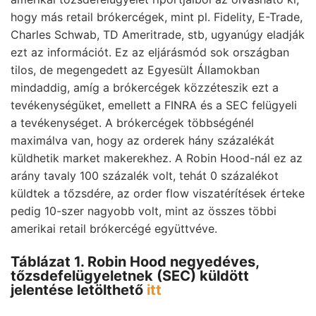
hogy más retail brókercégek, mint pl. Fidelity, E-Trade,
Charles Schwab, TD Ameritrade, stb, ugyanúgy eladják
ezt az információt. Ez az eljárásmód sok országban
tilos, de megengedett az Egyesült Államokban
mindaddig, amíg a brókercégek közzéteszik ezt a
tevékenységüket, emellett a FINRA és a SEC felügyeli
a tevékenységet. A brókercégek többségénél
maximálva van, hogy az orderek hány százalékát
küldhetik market makerekhez. A Robin Hood-nál ez az
arány tavaly 100 százalék volt, tehát 0 százalékot
küldtek a tőzsdére, az order flow viszatérítések érteke
pedig 10-szer nagyobb volt, mint az összes többi
amerikai retail brókercégé együttvéve.
Táblázat 1. Robin Hood negyedéves,
tőzsdefelügyeletnek (SEC) küldött
jelentése letölthető
itt