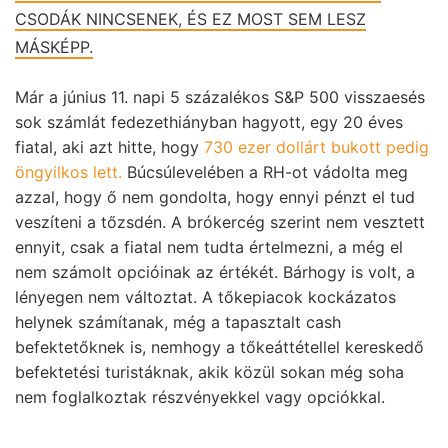
CSODÁK NINCSENEK, ÉS EZ MOST SEM LESZ
MÁSKÉPP.
Már a június 11. napi 5 százalékos S&P 500 visszaesés
sok számlát fedezethiányban hagyott, egy 20 éves
fiatal, aki azt hitte, hogy
730 ezer dollárt bukott pedig
öngyilkos lett.
Búcsúlevelében a RH-ot vádolta meg
azzal, hogy ő nem gondolta, hogy ennyi pénzt el tud
veszíteni a tőzsdén. A brókercég szerint nem vesztett
ennyit, csak a fiatal nem tudta értelmezni, a még el
nem számolt opcióinak az értékét. Bárhogy is volt, a
lényegen nem változtat. A tőkepiacok kockázatos
helynek számítanak, még a tapasztalt cash
befektetőknek is, nemhogy a tőkeáttétellel kereskedő
befektetési turistáknak, akik közül sokan még soha
nem foglalkoztak részvényekkel vagy opciókkal.