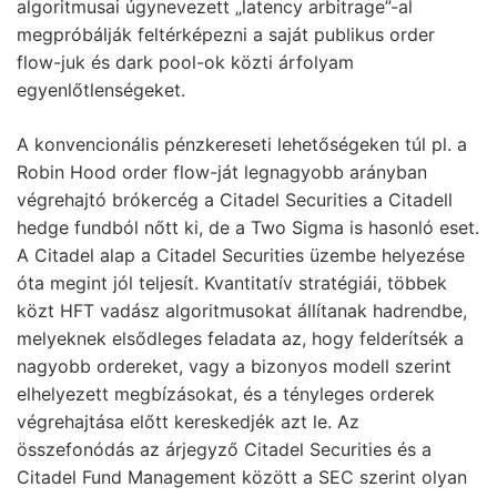
algoritmusai úgynevezett „latency arbitrage”-al
megpróbálják feltérképezni a saját publikus order
flow-juk és dark pool-ok közti árfolyam
egyenlőtlenségeket.
A konvencionális pénzkereseti lehetőségeken túl pl. a
Robin Hood order flow-ját legnagyobb arányban
végrehajtó brókercég a Citadel Securities a Citadell
hedge fundból nőtt ki, de a Two Sigma is hasonló eset.
A Citadel alap a Citadel Securities üzembe helyezése
óta megint jól teljesít. Kvantitatív stratégiái, többek
közt HFT vadász algoritmusokat állítanak hadrendbe,
melyeknek elsődleges feladata az, hogy felderítsék a
nagyobb ordereket, vagy a bizonyos modell szerint
elhelyezett megbízásokat, és a tényleges orderek
végrehajtása előtt kereskedjék azt le. Az
összefonódás az árjegyző Citadel Securities és a
Citadel Fund Management között a SEC szerint olyan