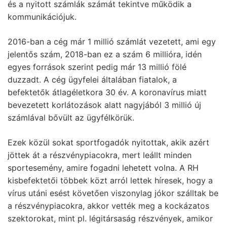
és a nyitott számlák számát tekintve működik a
kommunikációjuk.
2016-ban a cég már 1 millió számlát vezetett, ami egy
jelentős szám, 2018-ban ez a szám 6 millióra, idén
egyes források szerint pedig már 13 millió fölé
duzzadt. A cég ügyfelei általában fiatalok, a
befektetők átlagéletkora 30 év. A koronavírus miatt
bevezetett korlátozások alatt nagyjából 3 millió új
számlával bővült az ügyfélkörük.
Ezek közül sokat sportfogadók nyitottak, akik azért
jöttek át a részvénypiacokra, mert leállt minden
sportesemény, amire fogadni lehetett volna. A RH
kisbefektetői többek közt arról lettek híresek, hogy a
vírus utáni esést követően viszonylag jókor szálltak be
a részvénypiacokra, akkor vették meg a kockázatos
szektorokat, mint pl. légitársaság részvények, amikor