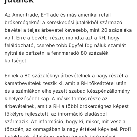
Az Ameritrade, E-Trade és más amerikai retail
brókercégeknél a kereskedési jutalékból származó
bevétel a teljes árbevétel kevesebb, mint 20 százaléka
volt. Erre a bevétel részre mondta azt a RH, hogy
feláldozható, cserébe több ügyfél fog náluk számlát
nyitni és befizetni a fennmaradó 80 százalék
költséget.
Ennek a 80 százaléknyi árbevételnek a nagy részét a
kamatbevételek teszik ki, amit a RH tőkeáttétel után
és a számlákon elhelyezett szabad készpénzállomány
kihelyezéséből kap. A másik fontos része az
árbevételnek, amit a RH a többi brókercéghez képest
tökélyre fejlesztett, az információ eladásból
származik. Az információ, hogy ki, mikor, mit vesz a
tőzsdén, az önmagában is nagy értéket képvisel. Profi
befektetők, általában hedge fundok, intézményi