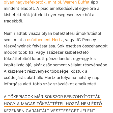
olyan nagybefektetők, mint pl. Warren Buffet
épp
mindent eladott. A piac emelkedésével egyelőre a
kisbefektetők jöttek ki nyereségesen ezekből a
tradekből.
Nem riadtak vissza olyan befektetési ámokfutástól
sem, mint a
csődbement Hertz
, vagy JC Penney
részvényeinek felvásárlása. Sok esetben összehangolt
módon több tíz, vagy százezer kisbefektető
tőkeáttételből kapott pénze landolt egy-egy kis
kapitalizációjú, akár csődbement vállalat részvényébe.
A kiszemelt részvények többsége, köztük a
csődeljárás alatt álló Hertz árfolyama néhány nap
leforgása alatt több száz százalékot emelkedett.
A TŐKEPIACOK MÁR SOKSZOR BEBIZONYÍTOTTÁK,
HOGY A MAGAS TŐKEÁTTÉTEL HOZZÁ NEM ÉRTŐ
KEZEKBEN GARANTÁLT VESZTESÉGET JELENT.