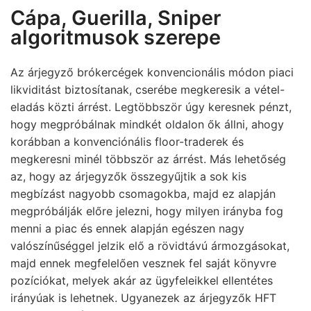
Cápa, Guerilla, Sniper
algoritmusok szerepe
Az árjegyző brókercégek konvencionális módon piaci
likviditást biztosítanak, cserébe megkeresik a vétel-
eladás közti árrést. Legtöbbször úgy keresnek pénzt,
hogy megpróbálnak mindkét oldalon ők állni, ahogy
korábban a konvenciónális floor-traderek és
megkeresni minél többször az árrést. Más lehetőség
az, hogy az árjegyzők összegyűjtik a sok kis
megbízást nagyobb csomagokba, majd ez alapján
megpróbálják előre jelezni, hogy milyen irányba fog
menni a piac és ennek alapján egészen nagy
valószínűséggel jelzik elő a rövidtávú ármozgásokat,
majd ennek megfelelően vesznek fel saját könyvre
pozíciókat, melyek akár az ügyfeleikkel ellentétes
irányúak is lehetnek. Ugyanezek az árjegyzők HFT