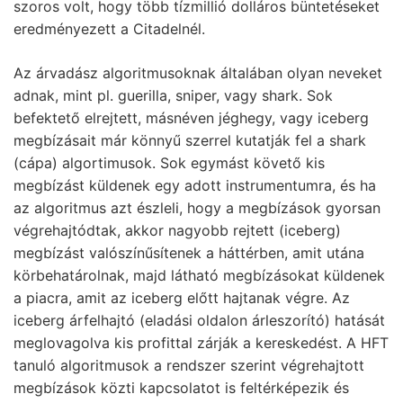
szoros volt, hogy több tízmillió dolláros büntetéseket
eredményezett a Citadelnél.
Az árvadász algoritmusoknak általában olyan neveket
adnak, mint pl. guerilla, sniper, vagy shark. Sok
befektető elrejtett, másnéven jéghegy, vagy iceberg
megbízásait már könnyű szerrel kutatják fel a shark
(cápa) algortimusok. Sok egymást követő kis
megbízást küldenek egy adott instrumentumra, és ha
az algoritmus azt észleli, hogy a megbízások gyorsan
végrehajtódtak, akkor nagyobb rejtett (iceberg)
megbízást valószínűsítenek a háttérben, amit utána
körbehatárolnak, majd látható megbízásokat küldenek
a piacra, amit az iceberg előtt hajtanak végre. Az
iceberg árfelhajtó (eladási oldalon árleszorító) hatását
meglovagolva kis profittal zárják a kereskedést. A HFT
tanuló algoritmusok a rendszer szerint végrehajtott
megbízások közti kapcsolatot is feltérképezik és