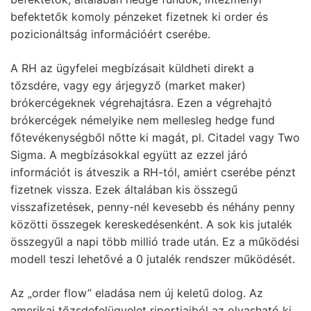
befektetők komoly pénzeket fizetnek ki order és
pozicionáltság információért cserébe.
A RH az ügyfelei megbízásait küldheti direkt a
tőzsdére, vagy egy árjegyző (market maker)
brókercégeknek végrehajtásra. Ezen a végrehajtó
brókercégek némelyike nem mellesleg hedge fund
főtevékenységből nőtte ki magát, pl. Citadel vagy Two
Sigma. A megbízásokkal együtt az ezzel járó
információt is átveszik a RH-tól, amiért cserébe pénzt
fizetnek vissza. Ezek általában kis összegű
visszafizetések, penny-nél kevesebb és néhány penny
közötti összegek kereskedésenként. A sok kis jutalék
összegyűl a napi több millió trade után. Ez a működési
modell teszi lehetővé a 0 jutalék rendszer működését.
Az „order flow” eladása nem új keletű dolog. Az
amerikai tőzsdefelügyelet riportjaiból az olvasható ki,