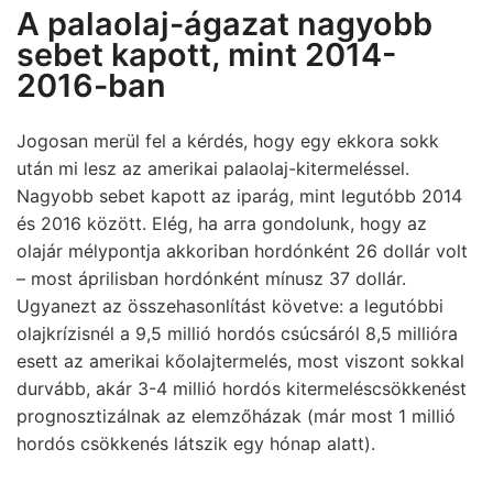
A palaolaj-ágazat nagyobb
sebet kapott, mint 2014-
2016-ban
Jogosan merül fel a kérdés, hogy egy ekkora sokk
után mi lesz az amerikai palaolaj-kitermeléssel.
Nagyobb sebet kapott az iparág, mint legutóbb 2014
és 2016 között. Elég, ha arra gondolunk, hogy az
olajár mélypontja akkoriban hordónként 26 dollár volt
– most áprilisban hordónként mínusz 37 dollár.
Ugyanezt az összehasonlítást követve: a legutóbbi
olajkrízisnél a 9,5 millió hordós csúcsáról 8,5 millióra
esett az amerikai kőolajtermelés, most viszont sokkal
durvább, akár 3-4 millió hordós kitermeléscsökkenést
prognosztizálnak az elemzőházak (már most 1 millió
hordós csökkenés látszik egy hónap alatt).