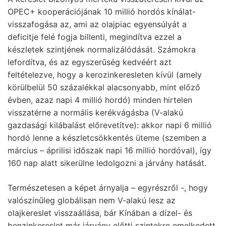
OPEC+ kooperációjának 10 millió hordós kínálat-
visszafogása az, ami az olajpiac egyensúlyát a
deficitje felé fogja billenti, megindítva ezzel a
készletek szintjének normalizálódását. Számokra
lefordítva, és az egyszerűség kedvéért azt
feltételezve, hogy a kerozinkeresleten kívül (amely
körülbelül 50 százalékkal alacsonyabb, mint előző
évben, azaz napi 4 millió hordó) minden hirtelen
visszatérne a normális kerékvágásba (V-alakú
gazdasági kilábalást előrevetítve): akkor napi 6 millió
hordó lenne a készletcsökkentés üteme (szemben a
március – áprilisi időszak napi 16 millió hordóval), így
160 nap alatt sikerülne ledolgozni a járvány hatását.
Természetesen a képet árnyalja – egyrészről -, hogy
valószínűleg globálisan nem V-alakú lesz az
olajkereslet visszaállása, bár Kínában a dízel- és
benzinkereslet már járvány előtti szintekre emelkedett,