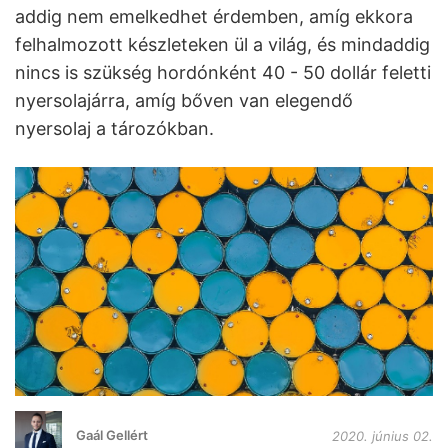
addig nem emelkedhet érdemben, amíg ekkora
felhalmozott készleteken ül a világ, és mindaddig
nincs is szükség hordónként 40 - 50 dollár feletti
nyersolajárra, amíg bőven van elegendő
nyersolaj a tározókban.
Gaál Gellért
2020. június 02.