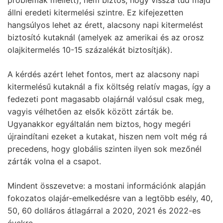
állni eredeti kitermelési szintre. Ez kifejezetten
hangsúlyos lehet az érett, alacsony napi kitermelést
biztosító kutaknál (amelyek az amerikai és az orosz
olajkitermelés 10-15 százalékát biztosítják).
A kérdés azért lehet fontos, mert az alacsony napi
kitermelésű kutaknál a fix költség relatív magas, így a
fedezeti pont magasabb olajárnál valósul csak meg,
vagyis vélhetően az elsők között zárták be.
Ugyanakkor egyáltalán nem biztos, hogy megéri
újraindítani ezeket a kutakat, hiszen nem volt még rá
precedens, hogy globális szinten ilyen sok mezőnél
zárták volna el a csapot.
Mindent összevetve: a mostani információnk alapján
fokozatos olajár-emelkedésre van a legtöbb esély, 40,
50, 60 dolláros átlagárral a 2020, 2021 és 2022-es
évekre.