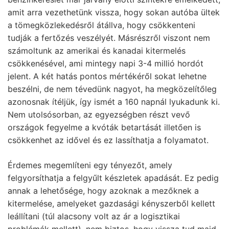
amit arra vezethetünk vissza, hogy sokan autóba ültek
a tömegközlekedésről átállva, hogy csökkenteni
tudják a fertőzés veszélyét. Másrészről viszont nem
számoltunk az amerikai és kanadai kitermelés
csökkenésével, ami mintegy napi 3-4 millió hordót
jelent. A két hatás pontos mértékéről sokat lehetne
beszélni, de nem tévedünk nagyot, ha megközelítőleg
azonosnak ítéljük, így ismét a 160 napnál lyukadunk ki.
Nem utolsósorban, az egyezségben részt vevő
országok fegyelme a kvóták betartását illetően is
csökkenhet az idővel és ez lassíthatja a folyamatot.
Érdemes megemlíteni egy tényezőt, amely
felgyorsíthatja a felgyűlt készletek apadását. Ez pedig
annak a lehetősége, hogy azoknak a mezőknek a
kitermelése, amelyeket gazdasági kényszerből kellett
leállítani (túl alacsony volt az ár a logisztikai
problémák mellett), nem biztos, hogy vissza tud majd